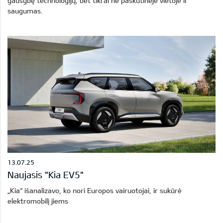
gausybę technologijų, bet tikrai ne paskutinėje vietoje ir
saugumas.
13.07.25
Naujasis "Kia EV5"
„Kia“ išanalizavo, ko nori Europos vairuotojai, ir sukūrė
elektromobilį jiems