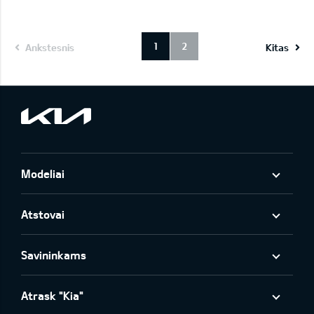
1
2
Ankstesnis
Kitas
Modeliai
Atstovai
Savininkams
Atrask "Kia"