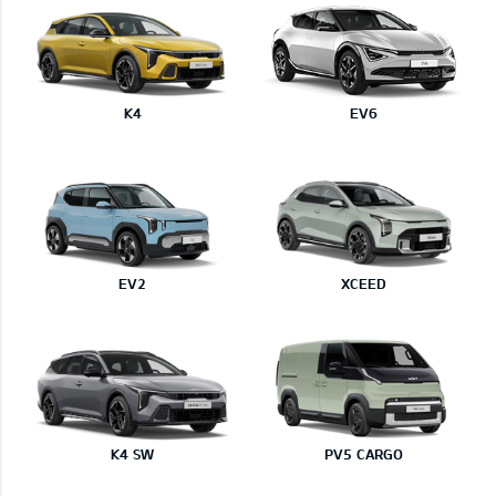
K4
EV6
EV2
XCEED
K4 SW
PV5 CARGO