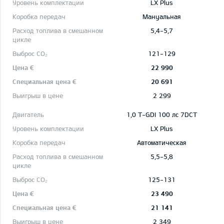
LX Plus
Mануальная
5,4-5,7
121-129
22 990
20 691
2 299
1,0 T-GDI 100 лс 7DCT
LX Plus
Автоматическая
5,5-5,8
125-131
23 490
21 141
2 349