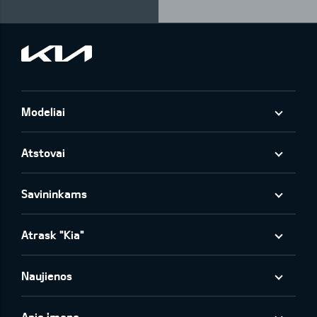
Modeliai
Atstovai
Savininkams
Atrask "Kia"
Naujienos
Apie įmonę