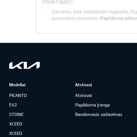
PRIVATUMAS*:
Suprantu, kad, paspaudęs mygtuką „Siųs
asmeninius duomenis.
Papildoma inform
Modeliai
Atstovai
PICANTO
Atstovai
EV2
Papildoma įranga
STONIC
Bandomasis važiavimas
XCEED
XCEED