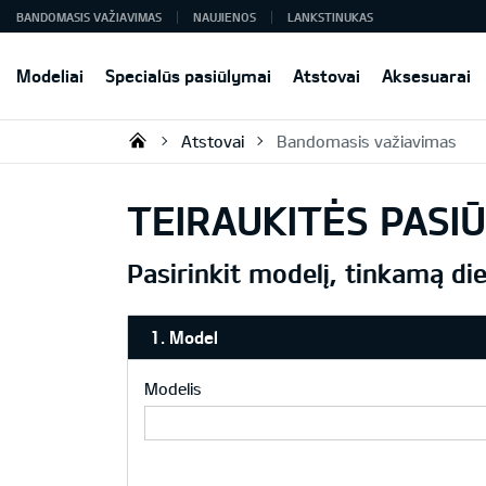
BANDOMASIS VAŽIAVIMAS
NAUJIENOS
LANKSTINUKAS
Modeliai
Specialūs pasiūlymai
Atstovai
Aksesuarai
Atstovai
Bandomasis važiavimas
KIA AUTO AS
TEIRAUKITĖS PASIŪ
Pasirinkit modelį, tinkamą die
1. Model
Modelis