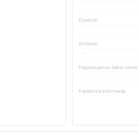
El.paštas
Atstovas
-
Pageidaujamas laikas band
Papildoma informacija