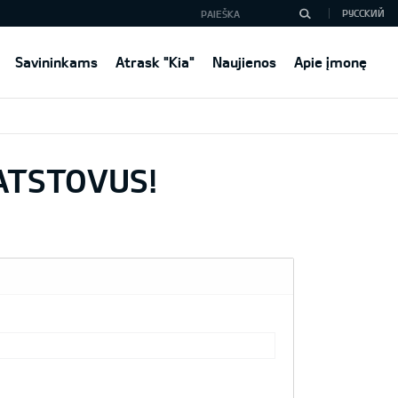
РУССКИЙ
Savininkams
Atrask "Kia"
Naujienos
Apie įmonę
 ATSTOVUS!