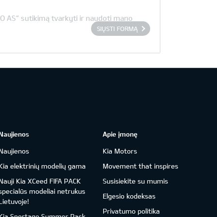
O AS“ sutikimą tvarkyti ir naudoti mano
SIŲSTI FORMĄ
Naujienos
Apie įmonę
Naujienos
Kia Motors
Kia elektrinių modelių gama
Movement that inspires
Nauji Kia XCeed FIFA PACK
Susisiekite su mumis
specialūs modeliai netrukus
Elgesio kodeksas
Lietuvoje!
Privatumo politika
Kia Sportage Summer Pack