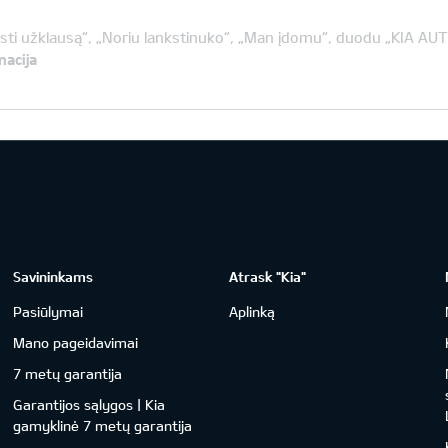
ti užklausą“, „Noriu lankstinuko“, „Man įdomu“, duodu „KIA AUT
acija
Savininkams
Atrask "Kia"
Pasiūlymai
Aplinką
Mano pageidavimai
7 metų garantija
Garantijos sąlygos | Kia
gamyklinė 7 metų garantija