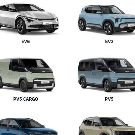
EV6
EV2
PV5 CARGO
PV5