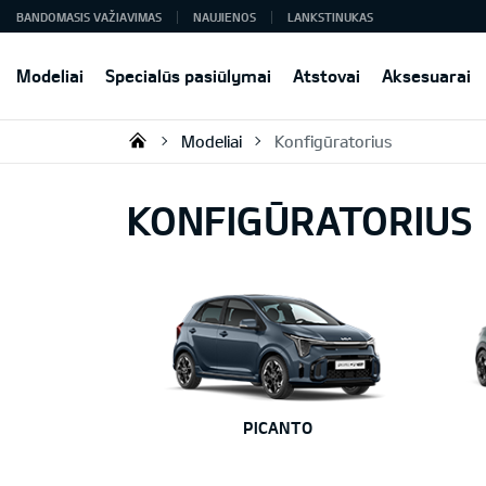
BANDOMASIS VAŽIAVIMAS
NAUJIENOS
LANKSTINUKAS
Modeliai
Specialūs pasiūlymai
Atstovai
Aksesuarai
Modeliai
Konfigūratorius
KIA AUTO AS
KONFIGŪRATORIUS
PICANTO