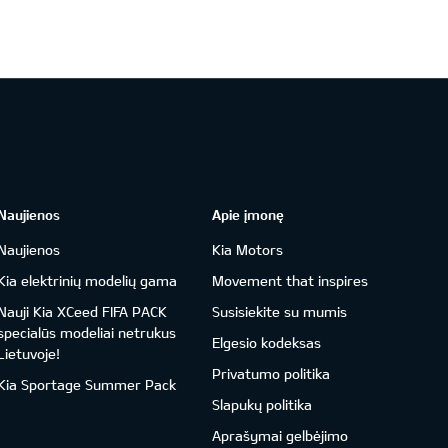
Naujienos
Apie įmonę
Naujienos
Kia Motors
Kia elektrinių modelių gama
Movement that inspires
Nauji Kia XCeed FIFA PACK
Susisiekite su mumis
specialūs modeliai netrukus
Elgesio kodeksas
Lietuvoje!
Privatumo politika
Kia Sportage Summer Pack
Slapukų politika
Aprašymai gelbėjimo