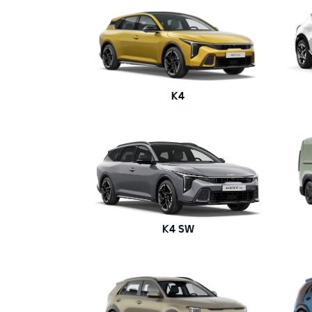
K4
K4 SW