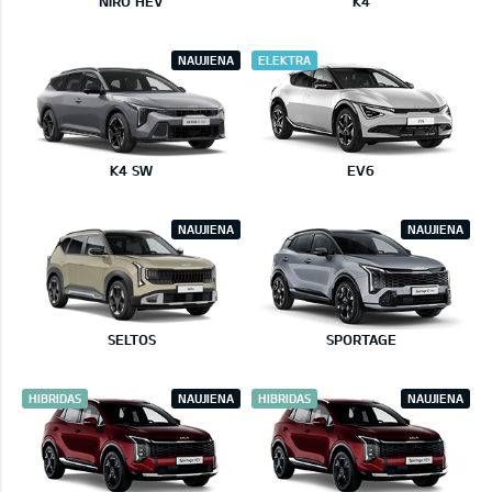
NIRO HEV
K4
NAUJIENA
ELEKTRA
K4 SW
EV6
NAUJIENA
NAUJIENA
SELTOS
SPORTAGE
HIBRIDAS
NAUJIENA
HIBRIDAS
NAUJIENA