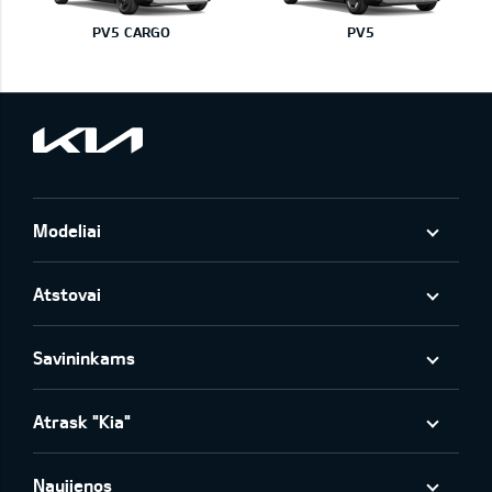
PV5 CARGO
PV5
Modeliai
Atstovai
Savininkams
Atrask "Kia"
Naujienos