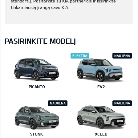
standartų. Pasitarkite su KIA partneriais ir išsirinkite
tinkamiausią įrangą savo KIA.
PASIRINKITE MODELĮ
ELEKTRA
NAUJIENA
PICANTO
EV2
NAUJIENA
NAUJIENA
STONIC
XCEED