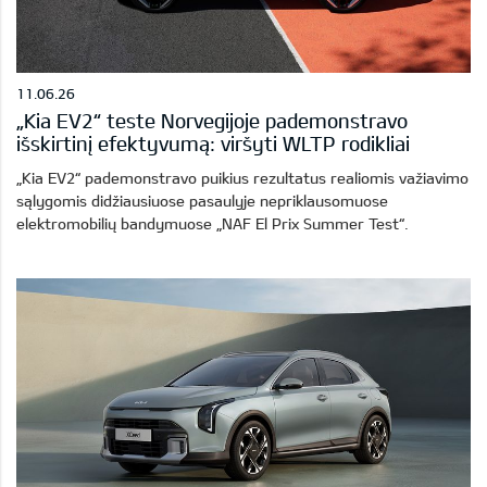
11.06.26
„Kia EV2“ teste Norvegijoje pademonstravo
išskirtinį efektyvumą: viršyti WLTP rodikliai
„Kia EV2“ pademonstravo puikius rezultatus realiomis važiavimo
sąlygomis didžiausiuose pasaulyje nepriklausomuose
elektromobilių bandymuose „NAF El Prix Summer Test“.