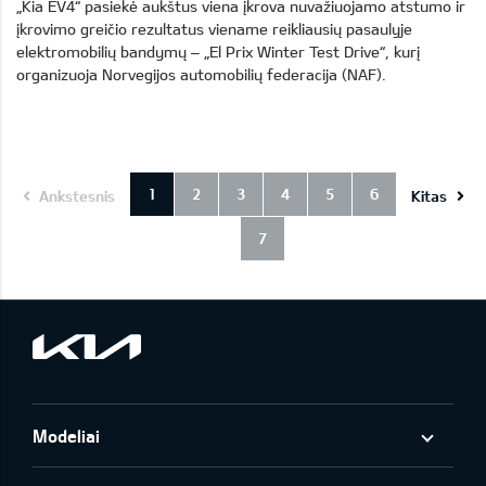
„Kia EV4“ pasiekė aukštus viena įkrova nuvažiuojamo atstumo ir
įkrovimo greičio rezultatus viename reikliausių pasaulyje
elektromobilių bandymų – „El Prix Winter Test Drive“, kurį
organizuoja Norvegijos automobilių federacija (NAF).
1
2
3
4
5
6
Ankstesnis
Kitas
7
Modeliai