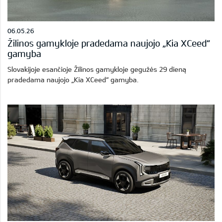
06.05.26
Žilinos gamykloje pradedama naujojo „Kia XCeed“
gamyba
Slovakijoje esančioje Žilinos gamykloje gegužės 29 dieną
pradedama naujojo „Kia XCeed“ gamyba.