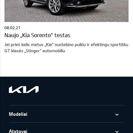
08.02.21
Naujo „Kia Sorento“ testas
Jei prieš kelis metus „Kia“ nustebino puikiu ir efektingu sportišku
GT klasės „Stinger“ automobiliu
Modeliai
Atstovai