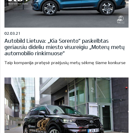
02.03.21
Autobild Lietuva: „Kia Sorento“ paskelbtas
geriausiu dideliu miesto visureigiu „Moterų metų
automobilio rinkimuose“
Taip kompanija pratęsė praėjusių metų sėkmę šiame konkurse