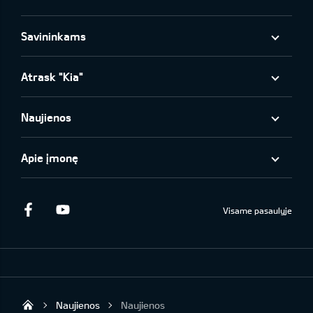
Savininkams
Atrask "Kia"
Naujienos
Apie įmonę
Facebook
Youtube
Visame pasaulyje
Naujienos
Naujienos
KIA AUTO AS