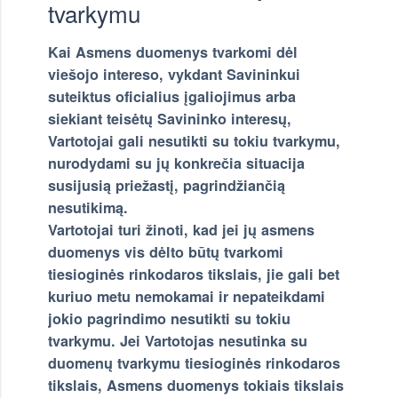
tvarkymu
Kai Asmens duomenys tvarkomi dėl
viešojo intereso, vykdant Savininkui
suteiktus oficialius įgaliojimus arba
siekiant teisėtų Savininko interesų,
Vartotojai gali nesutikti su tokiu tvarkymu,
nurodydami su jų konkrečia situacija
susijusią priežastį, pagrindžiančią
nesutikimą.
Vartotojai turi žinoti, kad jei jų asmens
duomenys vis dėlto būtų tvarkomi
tiesioginės rinkodaros tikslais, jie gali bet
kuriuo metu nemokamai ir nepateikdami
jokio pagrindimo nesutikti su tokiu
tvarkymu. Jei Vartotojas nesutinka su
duomenų tvarkymu tiesioginės rinkodaros
tikslais, Asmens duomenys tokiais tikslais