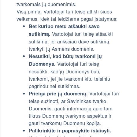
tvarkomais jų duomenimis.
Visų pirma, Vartotojai turi teisę atlikti šiuos
veiksmus, kiek tai leidžiama pagal įstatymus:
Bet kuriuo metu atšaukti savo
Vartotojai turi teisę atšaukti
sutikimą.
sutikimą, jei anksčiau davė sutikimą
tvarkyti jų Asmens duomenis.
Nesutikti, kad būtų tvarkomi jų
Vartotojai turi teisę
Duomenys.
nesutikti, kad jų Duomenys būtų
tvarkomi, jei jie tvarkomi kitu teisiniu
pagrindu nei sutikimas.
Vartotojai turi
Prieiga prie jų duomenų.
teisę sužinoti, ar Savininkas tvarko
Duomenis, gauti informaciją apie tam
tikrus Duomenų tvarkymo aspektus ir
gauti tvarkomų Duomenų kopiją.
Patikrinkite ir paprašykite ištaisyti.