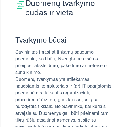
Duomenų tvarkymo
būdas ir vieta
Tvarkymo būdai
Savininkas imasi atitinkamų saugumo
priemonių, kad būtų išvengta neteisėtos
prieigos, atskleidimo, pakeitimo ar neteisėto
sunaikinimo.
Duomenų tvarkymas yra atliekamas
naudojantis kompiuteriais ir (ar) IT pagrįstomis
priemonėmis, laikantis organizacinių
procedūrų ir režimų, griežtai susijusių su
nurodytais tikslais. Be Savininko, kai kuriais
atvejais su Duomenys gali būti prieinami tam
tikrų rūšių atsakingi asmenys, susiję su
www.svetainė.com valdymu (administravimu,