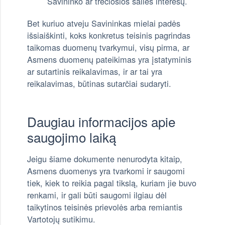
Savininko ar trečiosios šalies interesų.
Bet kuriuo atveju Savininkas mielai padės
išsiaiškinti, koks konkretus teisinis pagrindas
taikomas duomenų tvarkymui, visų pirma, ar
Asmens duomenų pateikimas yra įstatyminis
ar sutartinis reikalavimas, ir ar tai yra
reikalavimas, būtinas sutarčiai sudaryti.
Daugiau informacijos apie
saugojimo laiką
Jeigu šiame dokumente nenurodyta kitaip,
Asmens duomenys yra tvarkomi ir saugomi
tiek, kiek to reikia pagal tikslą, kuriam jie buvo
renkami, ir gali būti saugomi ilgiau dėl
taikytinos teisinės prievolės arba remiantis
Vartotojų sutikimu.