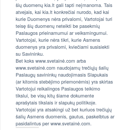
šių duomenų kia.lt gali tapti neįmanoma. Tais
atvejais, kai kia.lt konkrečiai nurodo, kad kai
kurie Duomenys nėra privalomi, Vartotojai turi
teisę šių duomenų neteikti be pasekmių
Paslaugos prieinamumui ar veiksmingumui.
Vartotojai, kurie nėra tikri, kurie Asmens
duomenys yra privalomi, kviečiami susisiekti
su Savininku.
Bet koks www.svetainė.com arba
www.svetainė.com naudojamų trečiųjų šalių
Paslaugų savininkų naudojimasis Slapukais
(ar kitomis stebėjimo priemonėmis) yra skirtas
Vartotojui reikalingos Paslaugos teikimo
tikslui, be visų kitų šiame dokumente
aprašytais tikslais ir slapukų politikoje.
Vartotojai yra atsakingi už bet kuriuos trečiųjų
šalių Asmens duomenis, gautus, paskelbtus ar
pasidalintus per www.svetainė.com.