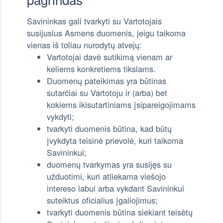
Savininkas gali tvarkyti su Vartotojais
susijusius Asmens duomenis, jeigu taikoma
vienas iš toliau nurodytų atvejų:
Vartotojai davė sutikimą vienam ar
keliems konkretiems tikslams.
Duomenų pateikimas yra būtinas
sutarčiai su Vartotoju ir (arba) bet
kokiems ikisutartiniams įsipareigojimams
vykdyti;
tvarkyti duomenis būtina, kad būtų
įvykdyta teisinė prievolė, kuri taikoma
Savininkui;
duomenų tvarkymas yra susijęs su
užduotimi, kuri atliekama viešojo
intereso labui arba vykdant Savininkui
suteiktus oficialius įgaliojimus;
tvarkyti duomenis būtina siekiant teisėtų