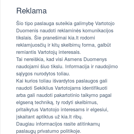
Reklama
Šio tipo paslauga suteikia galimybę Vartotojo
Duomenis naudoti reklaminės komunikacijos
tikslais. Šie pranešimai kia.lt rodomi
reklamjuosčių ir kitų skelbimų forma, galbūt
remiantis Vartotojų interesais.
Tai nereiškia, kad visi Asmens Duomenys
naudojami šiuo tikslu. Informacija ir naudojimo
sąlygos nurodytos toliau.
Kai kurios toliau išvardytos paslaugos gali
naudoti Sekiklius Vartotojams identifikuoti
arba gali naudoti pakartotinio taikymo pagal
elgseną techniką, ty rodyti skelbimus,
pritaikytus Vartotojo interesams ir elgesiui,
įskaitant aptiktus už kia.lt ribų.
Daugiau informacijos rasite atitinkamų
paslaugų privatumo politikoje.