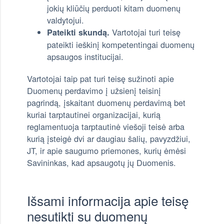
jokių kliūčių perduoti kitam duomenų
valdytojui.
Vartotojai turi teisę
Pateikti skundą.
pateikti ieškinį kompetentingai duomenų
apsaugos institucijai.
Vartotojai taip pat turi teisę sužinoti apie
Duomenų perdavimo į užsienį teisinį
pagrindą, įskaitant duomenų perdavimą bet
kuriai tarptautinei organizacijai, kurią
reglamentuoja tarptautinė viešoji teisė arba
kurią įsteigė dvi ar daugiau šalių, pavyzdžiui,
JT, ir apie saugumo priemones, kurių ėmėsi
Savininkas, kad apsaugotų jų Duomenis.
Išsami informacija apie teisę
nesutikti su duomenų