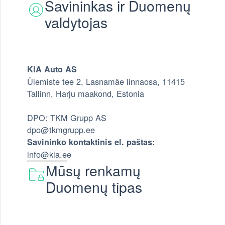
Savininkas ir Duomenų
valdytojas
KIA Auto AS
Ülemiste tee 2, Lasnamäe linnaosa, 11415
Tallinn, Harju maakond, Estonia
DPO: TKM Grupp AS
dpo@tkmgrupp.ee
Savininko kontaktinis el. paštas:
info@kia.ee
Mūsų renkamų
Duomenų tipas