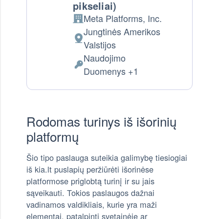
pikseliai)
Meta Platforms, Inc.
Company:
Jungtinės Amerikos
Tvarkymo vieta:
Valstijos
Naudojimo
Tvarkomi Asmens Duomenys:
Duomenys +1
Rodomas turinys iš išorinių
platformų
Šio tipo paslauga suteikia galimybę tiesiogiai
iš kia.lt puslapių peržiūrėti išorinėse
platformose priglobtą turinį ir su jais
sąveikauti. Tokios paslaugos dažnai
vadinamos valdikliais, kurie yra maži
elementai, patalpinti svetainėje ar