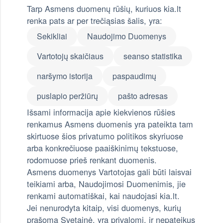
Tarp Asmens duomenų rūšių, kuriuos kia.lt
renka pats ar per trečiąsias šalis, yra:
Sekikliai
Naudojimo Duomenys
Vartotojų skaičiaus
seanso statistika
naršymo istorija
paspaudimų
puslapio peržiūrų
pašto adresas
Išsami informacija apie kiekvienos rūšies
renkamus Asmens duomenis yra pateikta tam
skirtuose šios privatumo politikos skyriuose
arba konkrečiuose paaiškinimų tekstuose,
rodomuose prieš renkant duomenis.
Asmens duomenys Vartotojas gali būti laisvai
teikiami arba, Naudojimosi Duomenimis, jie
renkami automatiškai, kai naudojasi kia.lt.
Jei nenurodyta kitaip, visi duomenys, kurių
prašoma Svetainė, yra privalomi, ir nepateikus