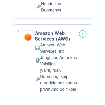
Naudojimo
Tvarkomi Asmens Duomenys:
Duomenys
Amazon Web
Services (AWS)
Amazon Web
Company:
Services, Inc.
Jungtinės Amerikos
Tvarkymo vieta:
Valstijos
įvairių rūšių
Duomenų, kaip
Tvarkomi Asmens Duomenys:
nurodyta paslaugos
privatumo politikoje