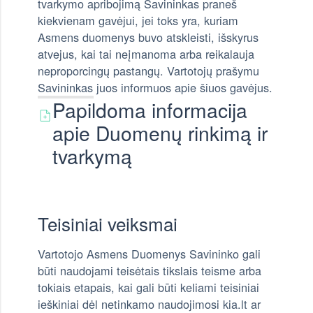
tvarkymo apribojimą Savininkas praneš
kiekvienam gavėjui, jei toks yra, kuriam
Asmens duomenys buvo atskleisti, išskyrus
atvejus, kai tai neįmanoma arba reikalauja
neproporcingų pastangų. Vartotojų prašymu
Savininkas juos informuos apie šiuos gavėjus.
Papildoma informacija
apie Duomenų rinkimą ir
tvarkymą
Teisiniai veiksmai
Vartotojo Asmens Duomenys Savininko gali
būti naudojami teisėtais tikslais teisme arba
tokiais etapais, kai gali būti keliami teisiniai
ieškiniai dėl netinkamo naudojimosi kia.lt ar