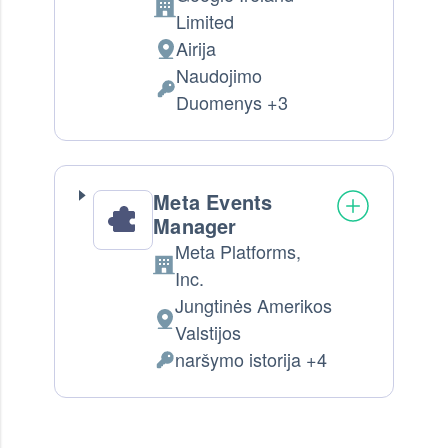
Company:
Limited
Airija
Tvarkymo vieta:
Naudojimo
Tvarkomi Asmens Duomenys:
Duomenys +3
Meta Events
Manager
Meta Platforms,
Company:
Inc.
Jungtinės Amerikos
Tvarkymo vieta:
Valstijos
naršymo istorija +4
Tvarkomi Asmens Duomenys: