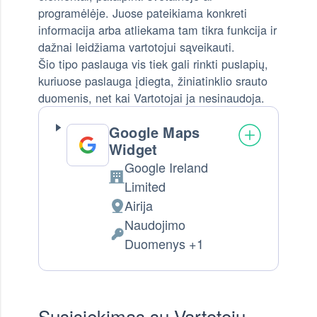
programėlėje. Juose pateikiama konkreti
informacija arba atliekama tam tikra funkcija ir
dažnai leidžiama vartotojui sąveikauti.
Šio tipo paslauga vis tiek gali rinkti puslapių,
kuriuose paslauga įdiegta, žiniatinklio srauto
duomenis, net kai Vartotojai ja nesinaudoja.
Google Maps
Widget
Google Ireland
Company:
Limited
Airija
Tvarkymo vieta:
Naudojimo
Tvarkomi Asmens Duomenys:
Duomenys +1
Susisiekimas su Vartotoju