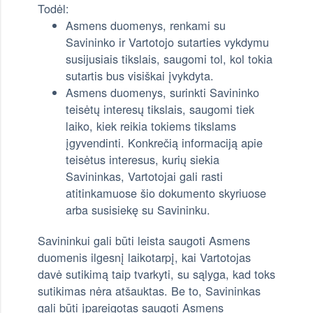
Todėl:
Asmens duomenys, renkami su
Savininko ir Vartotojo sutarties vykdymu
susijusiais tikslais, saugomi tol, kol tokia
sutartis bus visiškai įvykdyta.
Asmens duomenys, surinkti Savininko
teisėtų interesų tikslais, saugomi tiek
laiko, kiek reikia tokiems tikslams
įgyvendinti. Konkrečią informaciją apie
teisėtus interesus, kurių siekia
Savininkas, Vartotojai gali rasti
atitinkamuose šio dokumento skyriuose
arba susisiekę su Savininku.
Savininkui gali būti leista saugoti Asmens
duomenis ilgesnį laikotarpį, kai Vartotojas
davė sutikimą taip tvarkyti, su sąlyga, kad toks
sutikimas nėra atšauktas. Be to, Savininkas
gali būti įpareigotas saugoti Asmens