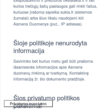
Eksploatavimo ir priežiūros tikslaiskia.lt ir bet
kurios trečiųjų šalių paslaugos gali rinkti failus,
kuriuose įrašoma sąveika sukia.lt (sistemos
žurnalai) arba šiuo tikslu naudojami kiti
Asmens Duomenys (pvz., IP adresas).
Šioje politikoje nenurodyta
informacija
Savininko bet kuriuo metu gali būti prašoma
išsamesnės informacijos apie Asmens
duomenų rinkimą ar tvarkymą. Kontaktinę
informaciją žr. šio dokumento pradžioje.
Šios privatumo politikos
pakeitimai