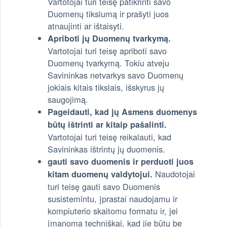
Vartotojai turi teisę patikrinti savo
Duomenų tikslumą ir prašyti juos
atnaujinti ar ištaisyti.
Apriboti jų Duomenų tvarkymą.
Vartotojai turi teisę apriboti savo
Duomenų tvarkymą. Tokiu atveju
Savininkas netvarkys savo Duomenų
jokiais kitais tikslais, išskyrus jų
saugojimą.
Pageidauti, kad jų Asmens duomenys
būtų ištrinti ar kitaip pašalinti.
Vartotojai turi teisę reikalauti, kad
Savininkas ištrintų jų duomenis.
gauti savo duomenis ir perduoti juos
Naudotojai
kitam duomenų valdytojui.
turi teisę gauti savo Duomenis
susistemintu, įprastai naudojamu ir
kompiuterio skaitomu formatu ir, jei
įmanoma techniškai, kad jie būtų be