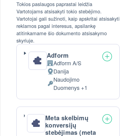
Tokios paslaugos paprastai leidžia
Vartotojams atsisakyti tokio stebėjimo.
Vartotojai gali sužinoti, kaip apskritai atsisakyti
reklamos pagal interesus, apsilankę
atitinkamame šio dokumento atsisakymo
skyriuje.
Adform
Adform A/S
Company:
Danija
Tvarkymo vieta:
Naudojimo
Tvarkomi Asmens Duomenys:
Duomenys +1
Meta skelbimų
konversijų
stebėjimas (meta