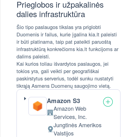
Prieglobos ir užpakalinės
dalies infrastruktūra
Šio tipo paslaugos tikslas yra priglobti
Duomenis ir failus, kurie įgalina kia.lt paleisti
ir būti platinama, taip pat pateikti paruoštą
infrastruktūrą konkrečioms kia.lt funkcijoms ar
dalims paleisti.
Kai kurios toliau išvardytos paslaugos, jei
tokios yra, gali veikti per geografiškai
paskirstytus serverius, todėl sunku nustatyti
tikrąją Asmens Duomenų saugojimo vietą.
Amazon S3
Amazon Web
Company:
Services, Inc.
Jungtinės Amerikos
Tvarkymo vieta:
Valstijos