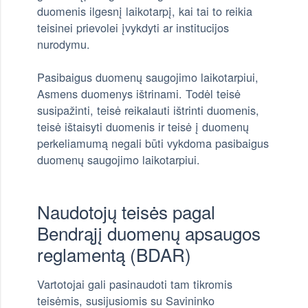
duomenis ilgesnį laikotarpį, kai tai to reikia
teisinei prievolei įvykdyti ar institucijos
nurodymu.
Pasibaigus duomenų saugojimo laikotarpiui,
Asmens duomenys ištrinami. Todėl teisė
susipažinti, teisė reikalauti ištrinti duomenis,
teisė ištaisyti duomenis ir teisė į duomenų
perkeliamumą negali būti vykdoma pasibaigus
duomenų saugojimo laikotarpiui.
Naudotojų teisės pagal
Bendrąjį duomenų apsaugos
reglamentą (BDAR)
Vartotojai gali pasinaudoti tam tikromis
teisėmis, susijusiomis su Savininko