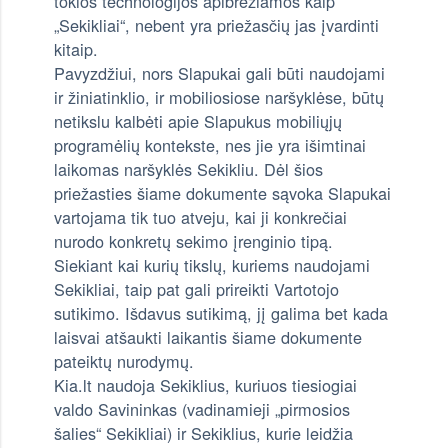
tokios technologijos apibrėžiamos kaip
„Sekikliai“, nebent yra priežasčių jas įvardinti
kitaip.
Pavyzdžiui, nors Slapukai gali būti naudojami
ir žiniatinklio, ir mobiliosiose naršyklėse, būtų
netikslu kalbėti apie Slapukus mobiliųjų
programėlių kontekste, nes jie yra išimtinai
laikomas naršyklės Sekikliu. Dėl šios
priežasties šiame dokumente sąvoka Slapukai
vartojama tik tuo atveju, kai ji konkrečiai
nurodo konkretų sekimo įrenginio tipą.
Siekiant kai kurių tikslų, kuriems naudojami
Sekikliai, taip pat gali prireikti Vartotojo
sutikimo. Išdavus sutikimą, jį galima bet kada
laisvai atšaukti laikantis šiame dokumente
pateiktų nurodymų.
Kia.lt naudoja Sekiklius, kuriuos tiesiogiai
valdo Savininkas (vadinamieji „pirmosios
šalies“ Sekikliai) ir Sekiklius, kurie leidžia