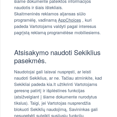
šiame dokumente pateiktos informacijos
naudotis ir šiais ištekliais.
Skaitmeninės reklamos aljansas siūlo
programėlę, vadinamą
AppChoices
, kuri
padeda Vartotojams valdyti pagal interesus
pagrįstą reklamą programėlėse mobiliesiems.
Atsisakymo naudoti Sekiklius
pasekmės.
Naudotojai gali laisvai nuspręsti, ar leisti
naudoti Sekiklius, ar ne. Tačiau atminkite, kad
Sekikliai padeda kia.lt užtikrinti Vartotojams
geresnę patirtį ir išplėstines funkcijas
(atsižvelgiant į šiame dokumente nurodytus
tikslus). Taigi, jei Vartotojas nusprendžia
blokuoti Sekiklių naudojimą, Savininkas gali
nesugebėti suteikti susijusių funkcijų.