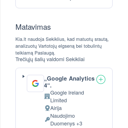
Matavimas
Kia.lt naudoja Sekiklius, kad matuotų srautą,
analizuotų Vartotojų elgseną bei tobulintų
teikiamą Paslaugą.
Trečiųjų šalių valdomi Sekikliai
„Google Analytics
4“.
Google Ireland
Company:
Limited
Airija
Tvarkymo vieta:
Naudojimo
Tvarkomi Asmens Duomenys:
Duomenys +3