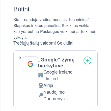
Būtini
Kia.lt naudoja vadinamuosius „techninius“
Slapukus ir kitus panašius Sekiklius veiklai,
kuri yra būtina Paslaugos veikimui ar teikimui
vykdyti.
Trečiųjų šalių valdomi Sekikliai
„Google“ žymų
tvarkytuvė
Google Ireland
Company:
Limited
Airija
Tvarkymo vieta:
Naudojimo
Tvarkomi Asmens Duomenys:
Duomenys +1