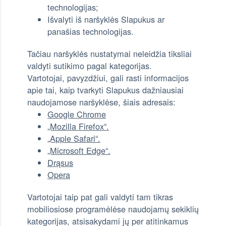
technologijas;
Išvalyti iš naršyklės Slapukus ar
panašias technologijas.
Tačiau naršyklės nustatymai neleidžia tiksliai
valdyti sutikimo pagal kategorijas.
Vartotojai, pavyzdžiui, gali rasti informacijos
apie tai, kaip tvarkyti Slapukus dažniausiai
naudojamose naršyklėse, šiais adresais:
Google Chrome
„Mozilla Firefox“.
„Apple Safari“.
„Microsoft Edge“.
Drąsus
Opera
Vartotojai taip pat gali valdyti tam tikras
mobiliosiose programėlėse naudojamų sekiklių
kategorijas, atsisakydami jų per atitinkamus