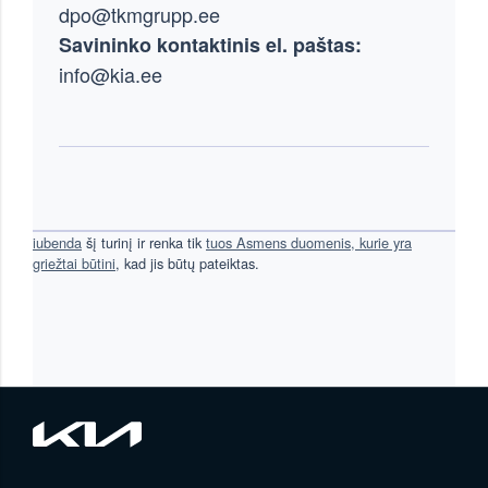
dpo@tkmgrupp.ee
Savininko kontaktinis el. paštas:
info@kia.ee
iubenda
šį turinį ir renka tik
tuos Asmens duomenis, kurie yra
griežtai būtini
, kad jis būtų pateiktas.