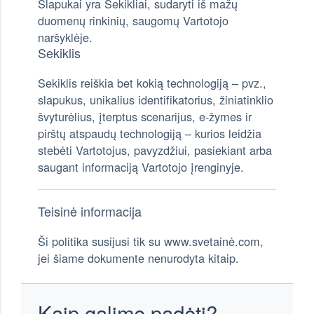
Slapukai yra Sekikliai, sudaryti iš mažų
duomenų rinkinių, saugomų Vartotojo
naršyklėje.
Sekiklis
Sekiklis reiškia bet kokią technologiją – pvz.,
slapukus, unikalius identifikatorius, žiniatinklio
švyturėlius, įterptus scenarijus, e-žymes ir
pirštų atspaudų technologiją – kurios leidžia
stebėti Vartotojus, pavyzdžiui, pasiekiant arba
saugant informaciją Vartotojo įrenginyje.
Teisinė informacija
Ši politika susijusi tik su www.svetainė.com,
jei šiame dokumente nenurodyta kitaip.
Kaip galime padėti?