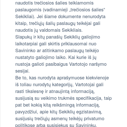
naudotis trečiosios šalies teikiamomis
paslaugomis (vadinamieji „trečiosios šalies“
Sekikliai). Jei šiame dokumente nenurodyta
kitaip, trečiųjų šalių paslaugų teikėjai gali
naudotis jų valdomais Sekikliais.
Slapukų ir kitų panašių Sekiklių galiojimo
laikotarpiai gali skirtis priklausomai nuo
Savininko ar atitinkamo paslaugų teikėjo
nustatyto galiojimo laiko. Kai kurie iš jų
nustoja galioti pasibaigus Vartotojo naršymo
sesijai.
Be to, kas nurodyta aprašymuose kiekvienoje
iš toliau nurodytų kategorijų, Vartotojai gali
rasti tikslesnę ir atnaujintą informaciją,
susijusią su veikimo trukmės specifikacija, taip
pat bet kokią kitą reikšmingą informaciją,
pavyzdžiui, apie kitų Sekiklių egzistavimą,
susijusių trečiųjų asmenų teikėjų privatumo
politikose arba susisiekus su Savininku.