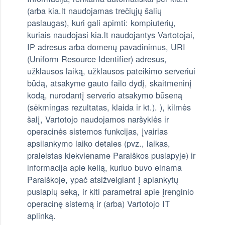
(arba kia.lt naudojamas trečiųjų šalių
paslaugas), kuri gali apimti: kompiuterių,
kuriais naudojasi kia.lt naudojantys Vartotojai,
IP adresus arba domenų pavadinimus, URI
(Uniform Resource Identifier) adresus,
užklausos laiką, užklausos pateikimo serveriui
būdą, atsakyme gauto failo dydį, skaitmeninį
kodą, nurodantį serverio atsakymo būseną
(sėkmingas rezultatas, klaida ir kt.). ), kilmės
šalį, Vartotojo naudojamos naršyklės ir
operacinės sistemos funkcijas, įvairias
apsilankymo laiko detales (pvz., laikas,
praleistas kiekviename Paraiškos puslapyje) ir
informacija apie kelią, kuriuo buvo einama
Paraiškoje, ypač atsižvelgiant į aplankytų
puslapių seką, ir kiti parametrai apie įrenginio
operacinę sistemą ir (arba) Vartotojo IT
aplinką.