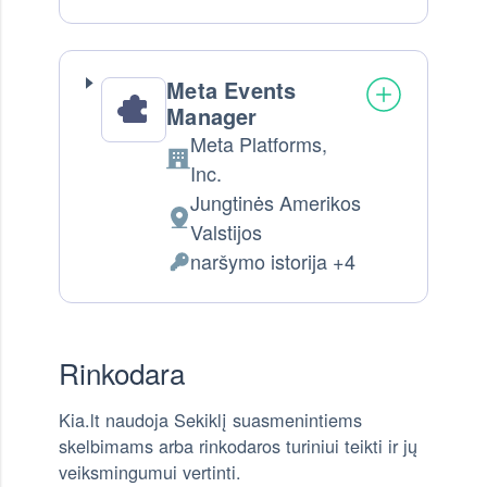
Meta Events
Manager
Meta Platforms,
Company:
Inc.
Jungtinės Amerikos
Tvarkymo vieta:
Valstijos
naršymo istorija +4
Tvarkomi Asmens Duomenys:
Rinkodara
Kia.lt naudoja Sekiklį suasmenintiems
skelbimams arba rinkodaros turiniui teikti ir jų
veiksmingumui vertinti.