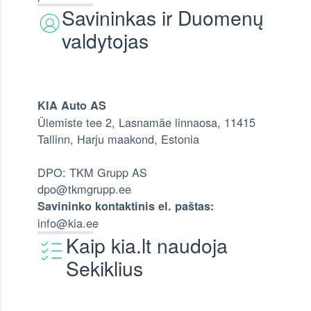
Savininkas ir Duomenų
valdytojas
KIA Auto AS
Ülemiste tee 2, Lasnamäe linnaosa, 11415
Tallinn, Harju maakond, Estonia
DPO: TKM Grupp AS
dpo@tkmgrupp.ee
Savininko kontaktinis el. paštas:
info@kia.ee
Kaip kia.lt naudoja
Sekiklius