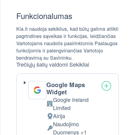
Funkcionalumas
Kia.lt naudoja sekiklius, kad būtų galima atlikti
pagrindines sąveikas ir funkcijas, leidžiančias
Vartotojams naudotis pasirinktomis Paslaugos
funkcijomis ir palengvinančias Vartotojo
bendravimą su Savininku.
Trečiųjų šalių valdomi Sekikliai
Google Maps
Widget
Google Ireland
Company:
Limited
Airija
Tvarkymo vieta:
Naudojimo
Tvarkomi Asmens Duomenys:
Duomenys +1