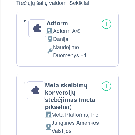
Trečiųjų šalių valdomi Sekikliai
Adform
Adform A/S
Company:
Danija
Tvarkymo vieta:
Naudojimo
Tvarkomi Asmens Duomenys:
Duomenys +1
Meta skelbimų
konversijų
stebėjimas (meta
pikseliai)
Meta Platforms, Inc.
Company:
Jungtinės Amerikos
Tvarkymo vieta:
Valstijos