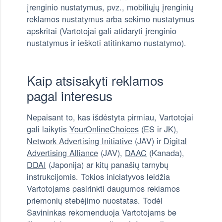
įrenginio nustatymus, pvz., mobiliųjų įrenginių
reklamos nustatymus arba sekimo nustatymus
apskritai (Vartotojai gali atidaryti įrenginio
nustatymus ir ieškoti atitinkamo nustatymo).
Kaip atsisakyti reklamos
pagal interesus
Nepaisant to, kas išdėstyta pirmiau, Vartotojai
gali laikytis
YourOnlineChoices
(ES ir JK),
Network Advertising Initiative
(JAV) ir
Digital
Advertising Alliance
(JAV),
DAAC
(Kanada),
DDAI
(Japonija) ar kitų panašių tarnybų
instrukcijomis. Tokios iniciatyvos leidžia
Vartotojams pasirinkti daugumos reklamos
priemonių stebėjimo nuostatas. Todėl
Savininkas rekomenduoja Vartotojams be