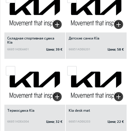
Складная спортивная сумка
Детские санки Kia
Kia
Цена:
39 €
Цена:
58 €
66951ADE4401
66951ADE6201
Термосумка Kia
Kia desk mat
Цена:
32 €
Цена:
22 €
66951ADE4304
66951ADE6203