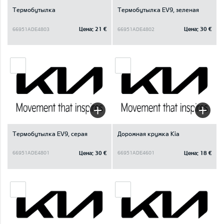
Термобутылка
Термобутылка EV9, зеленая
Цена:
21 €
Цена:
30 €
66951ADE4803
66951ADE4802
Термобутылка EV9, серая
Дорожная кружка Kia
Цена:
30 €
Цена:
18 €
66951ADE4801
66951ADE4601