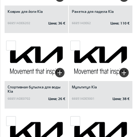
Коврик для йоги Kia
Ракетка для падела Kia
Цена:
36 €
Цена:
110 €
66951ADE6202
66951ADE62
Спортивная бутылка для воды
Мультитул Kia
Kia
Цена:
26 €
Цена:
38 €
66951ADE0702
66951ADE5001