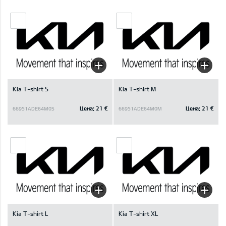
Kia T-shirt S
Kia T-shirt M
Цена:
21 €
Цена:
21 €
66951ADE64M0S
66951ADE64M0M
Kia T-shirt L
Kia T-shirt XL