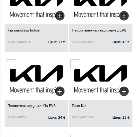
Kia sunglass holder
Набор пляжных полотенец EV9
Цена:
12 €
Цена:
45 €
66951ADE5501
66951ADE2201
Плюшевая игрушка Kia EV3
Пазл Kia
Цена:
34 €
Цена:
23 €
66951ADE57
66951ADE1001