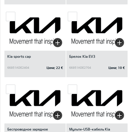
Kia sports cap
Брелок Kia EV3
Цена:
22 €
Цена:
10 €
66951ADE2404
66951ADE2704
Беспроводное зарядное
Мульти-USB-кабель Kia