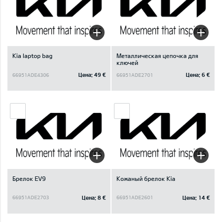
Kia laptop bag
Металлическая цепочка для
ключей
Цена:
49 €
Цена:
6 €
66951ADE4306
66951ADE2701
Брелок EV9
Кожаный брелок Kia
Цена:
8 €
Цена:
14 €
66951ADE2703
66951ADE2601