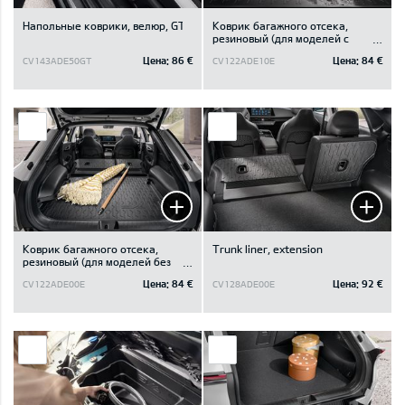
Напольные коврики, велюр, GT
Коврик багажного отсека,
резиновый (для моделей с
отделением под полом
Цена:
86 €
Цена:
84 €
CV143ADE50GT
CV122ADE10E
багажного отсека)
Коврик багажного отсека,
Trunk liner, extension
резиновый (для моделей без
отделения под полом
Цена:
84 €
Цена:
92 €
CV122ADE00E
CV128ADE00E
багажного отсека)