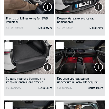
Front trunk liner (only for 2WD
Коврик багажного отсека,
vehicles)
велюровый
Цена:
92 €
Цена:
70 €
CV126ADE00E
CV120ADE00
Защита заднего бампера на
Красная светодиодная
коврике багажного отсека
подсветка в ногах (Передние
кресла)
Цена:
33 €
Цена:
103 €
66120ADE00
66650ADE20