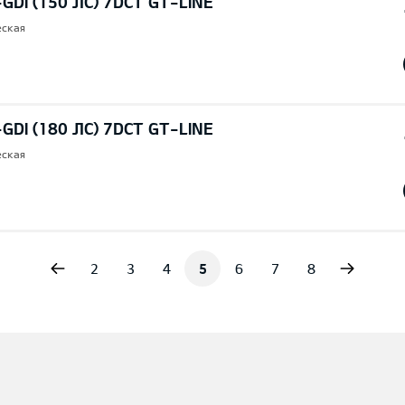
-GDI (150 ЛС) 7DCT GT-LINE
еская
-GDI (180 ЛС) 7DCT GT-LINE
еская
vious
Next
2
3
4
5
6
7
8