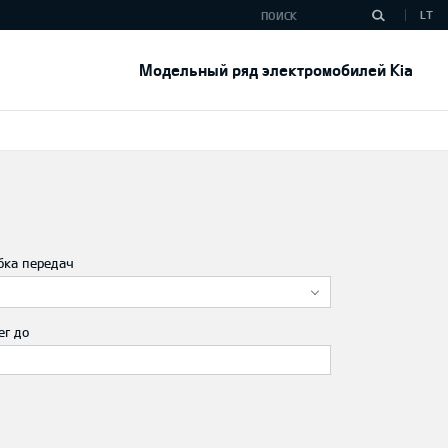
LT
Модельный ряд электромобилей Kia
бка передач
ег до