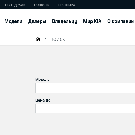
ТЕСТ-ДРАЙВ
НОВОСТИ
БРОШЮРА
Модели
Дилеры
Владельцу
Мир KIA
О компании
ПОИСК
KIA AUTO AS
Модель
Цена до