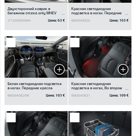
Двухсторонний коврик в
Красная светодиодная
багажном отсеке.only MHEV
подсветка в ногах. Передние
trim, only for luggage board in
кресла
Цена:
63 €
Цена:
103 €
J7120ADE50MH
66650ADE20
upper position
Белая светодиодная подсветка
Красная светодиодная
в ногах. Передние кресла
подсветка в ногах, Во втором
ряду
Цена:
103 €
Цена:
109 €
66650ADE20W
66650ADE31