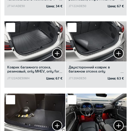
шт.
trim, only for luggage board in
Цена:
34 €
Цена:
67 €
J7141ADE50
J7122ADE50
upper position
Коврик багажного отсека,
Двухсторонний коврик в
резиновый, only MHEV, only for
багажном отсеке.only
luggage board in upper position
STANDARD trim, only for
Цена:
67 €
Цена:
63 €
J7122ADE50MH
J7120ADE50
luggage board in upper position