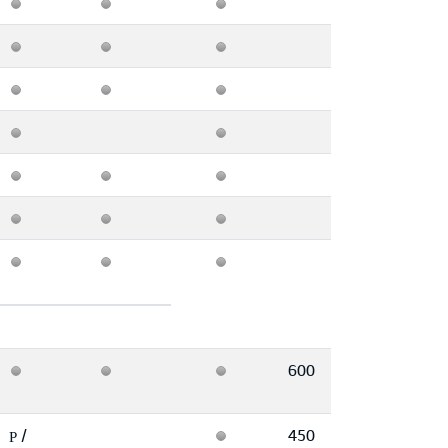
600
/
450
P