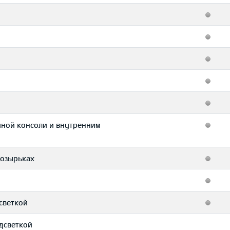
чной консоли и внутренним
козырьках
дсветкой
одсветкой