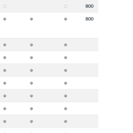
800
800