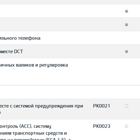
бильного телефона
вместе DCT
ничных валиков и регулировка
есте с системой предупреждения при
PK0021
)
онтроль (ACC), систему
PK0023
нием транспортных средств и
о на перекрёстках (FCA 1.5), а