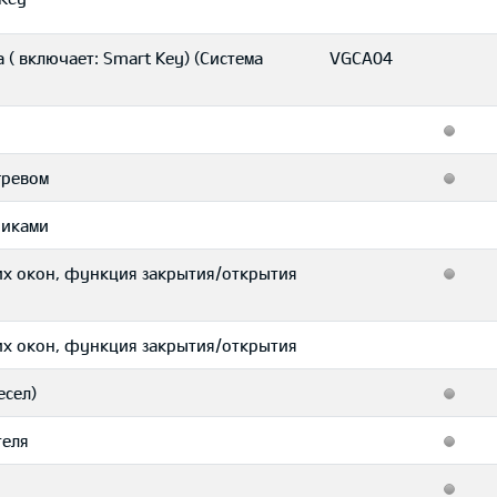
( включает: Smart Key) (Система
VGCA04
гревом
никами
их окон, функция закрытия/открытия
их окон, функция закрытия/открытия
есел)
теля