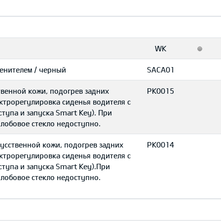
WK
менителем / черный
SACA01
ственной кожи, подогрев задних
PK0015
ктрорегулировка сиденья водителя с
тупа и запуска Smart Key). При
 лобовое стекло недоступно.
скусственной кожи, подогрев задних
PK0014
ктрорегулировка сиденья водителя с
тупа и запуска Smart Key).При
 лобовое стекло недоступно.