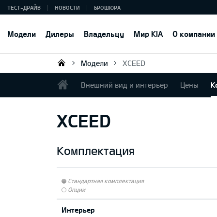
ТЕСТ-ДРАЙВ
НОВОСТИ
БРОШЮРА
Модели
Дилеры
Владельцу
Мир KIA
О компании
Модели
XCEED
KIA AUTO AS
Внешний вид и интерьер
Цены
К
XCEED
Комплектация
Стандартная комплектация
Опции
Интерьер