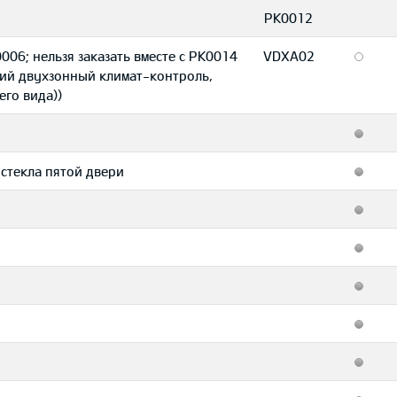
PK0012
006; нельзя заказать вместе с PK0014
VDXA02
кий двухзонный климат-контроль,
его вида))
 стекла пятой двери