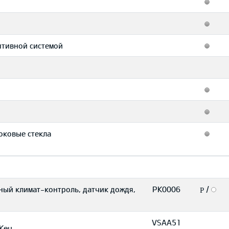
птивной системой
оковые стекла
ный климат-контроль, датчик дождя,
PK0006
/
P
VSAA51
Key