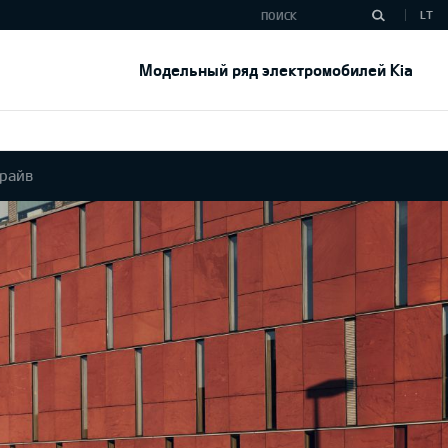
LT
Модельный ряд электромобилей Kia
райв