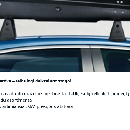
rdvę – reikalingi daiktai ant stogo!
imas atrodo gražesnis nei įprasta. Tai ilgesnių kelionių ir pomė
riedų asortimentą.
s artimiausią „KIA“ prekybos atstovą.