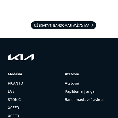
UŽSISAKYTI BANDOMĄJĮ VAŽIAVIMĄ
Modeliai
Atstovai
PICANTO
Atstovai
EV2
Papildoma įranga
STONIC
Bandomasis važiavimas
XCEED
XCEED