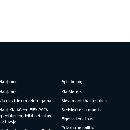
Naujienos
Apie įmonę
Naujienos
Kia Motors
Kia elektrinių modelių gama
Movement that inspires
Nauji Kia XCeed FIFA PACK
Susisiekite su mumis
specialūs modeliai netrukus
Elgesio kodeksas
Lietuvoje!
Privatumo politika