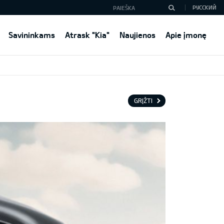
РУССКИЙ
Savininkams
Atrask "Kia"
Naujienos
Apie įmonę
GRĮŽTI