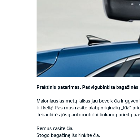
Praktinis patarimas. Padvigubinkite bagažinės e
Maloniausias metų laikas jau beveik čia ir gyven
ir į kelią! Pas mus rasite platų originalių „Kia“ p
Teiraukitės jūsų automobiliui tinkamų priedų pa
Rėmus rasite čia.
Stogo bagažinę išsirinkite čia.