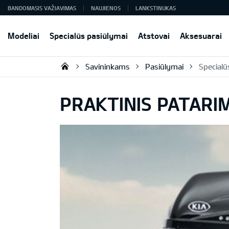
BANDOMASIS VAŽIAVIMAS
NAUJIENOS
LANKSTINUKAS
Modeliai
Specialūs pasiūlymai
Atstovai
Aksesuarai
Savininkams
Pasiūlymai
Specialū
KIA AUTO AS
PRAKTINIS PATARI