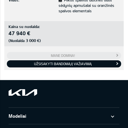
Vidus:
Pilkos spalvos dibtinės odos
sėdynių apmušalai su oranžinės
spalvos elementais
Kaina su nuolaida:
47 940 €
3 000 €
(Nuolaida
)
MANE DOMINA!
UŽSISAKYTI BANDOMĄJĮ VAŽIAVIMĄ
Modeliai