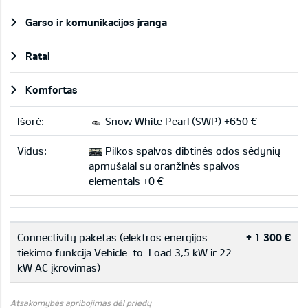
Garso ir komunikacijos įranga
Ratai
Komfortas
Išorė:
Snow White Pearl (SWP) +650 €
Vidus:
Pilkos spalvos dibtinės odos sėdynių
apmušalai su oranžinės spalvos
elementais +0 €
Connectivity paketas (elektros energijos
+ 1 300 €
tiekimo funkcija Vehicle-to-Load 3,5 kW ir 22
kW AC įkrovimas)
Atsakomybės apribojimas dėl priedų