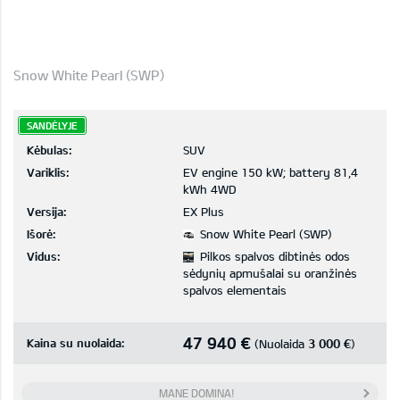
Snow White Pearl (SWP)
SANDĖLYJE
Kėbulas:
SUV
Variklis:
EV engine 150 kW; battery 81,4
kWh 4WD
Versija:
EX Plus
Išorė:
Snow White Pearl (SWP)
Vidus:
Pilkos spalvos dibtinės odos
sėdynių apmušalai su oranžinės
spalvos elementais
47 940 €
Kaina su nuolaida:
3 000 €
(Nuolaida
)
MANE DOMINA!