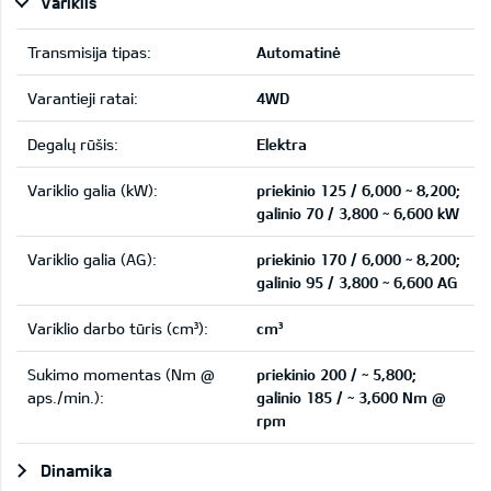
Variklis
Transmisija tipas:
Automatinė
Varantieji ratai:
4WD
Degalų rūšis:
Elektra
Variklio galia (kW):
priekinio 125 / 6,000 ~ 8,200;
galinio 70 / 3,800 ~ 6,600 kW
Variklio galia (AG):
priekinio 170 / 6,000 ~ 8,200;
galinio 95 / 3,800 ~ 6,600 AG
Variklio darbo tūris (cm³):
cm³
Sukimo momentas (Nm @
priekinio 200 / ~ 5,800;
aps./min.):
galinio 185 / ~ 3,600 Nm @
rpm
Dinamika