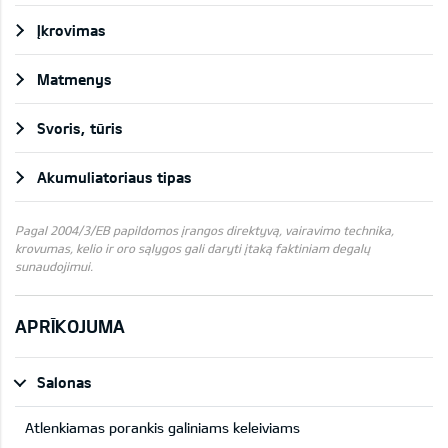
Įkrovimas
Matmenys
Svoris, tūris
Akumuliatoriaus tipas
Pagal 2004/3/EB papildomos įrangos direktyvą, vairavimo technika,
krovumas, kelio ir oro sąlygos gali daryti įtaką faktiniam degalų
sunaudojimui.
APRĪKOJUMA
Salonas
Atlenkiamas porankis galiniams keleiviams