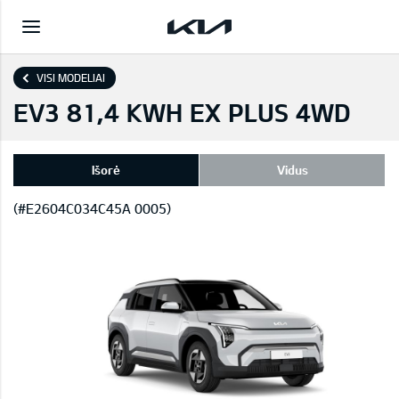
VISI MODELIAI
EV3 81,4 KWH EX PLUS 4WD
Išorė
Vidus
(#E2604C034C45A 0005)