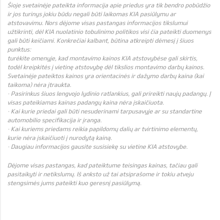
Šioje svetainėje pateikta informacija apie priedus yra tik bendro pobūdžio
ir jos turinys jokiu būdu negali būti laikomas KIA pasiūlymu ar
atstovavimu. Nors dėjome visas pastangas informacijos tikslumui
užtikrinti, dėl KIA nuolatinio tobulinimo politikos visi čia pateikti duomenys
gali būti keičiami. Konkrečiai kalbant, būtina atkreipti dėmesį į šiuos
punktus:
turėkite omenyje, kad montavimo kainos KIA atstovybėse gali skirtis,
todėl kreipkitės į vietinę atstovybę dėl tikslios montavimo darbų kainos.
Svetainėje pateiktos kainos yra orientacinės ir dažymo darbų kaina (kai
taikoma) nėra įtraukta.
· Pasirinkus šiuos lengvojo lydinio ratlankius, gali prireikti naujų padangų. Į
visas pateikiamas kainas padangų kaina nėra įskaičiuota.
· Kai kurie priedai gali būti nesuderinami tarpusavyje ar su standartine
automobilio specifikacija ir įranga.
· Kai kuriems priedams reikia papildomų dalių ar tvirtinimo elementų,
kurie nėra įskaičiuoti į nurodytą kainą.
· Daugiau informacijos gausite susisiekę su vietine KIA atstovybe.
Dėjome visas pastangas, kad pateiktume teisingas kainas, tačiau gali
pasitaikyti ir netikslumų. Iš anksto už tai atsiprašome ir tokiu atveju
stengsimės jums pateikti kuo geresnį pasiūlymą.