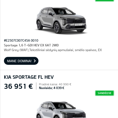
#E2507C007C45A 0010
Sportage 1,6 T-GDI HEV EX 6AT 2WD
Wolf Grey (WAF),Tekstiliniai sėdynių apmušalai, smėlio spalvos, EX
MANE DOMINA!
KIA SPORTAGE FL HEV
36 951 €
Pradinė kaina: 40 990 €
Nuolaida: 4 039 €
SANDĖLYJE