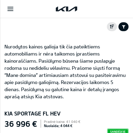
Nurodytos kainos galioja tik čia pateiktiems
automobiliams ir nėra taikomos įprastiems
kainoraščiams. Pasiūlymo būsena šiame puslapyje
rodoma su nedideliu vėlavimu. Prašome siųsti formą
“Mane domina” artimiausiam atstovui su pasiteiravimu
apie pasiūlymo galiojimą. Rezervacijos laikomos 5
dienas. Pasiūlymą su galutine kaina ir detalų įrangos
aprašą atsiųs Kia atstovas.
KIA SPORTAGE FL HEV
36 996 €
Pradinė kaina: 41 040 €
Nuolaida: 4 044 €
SANDĖLYJE