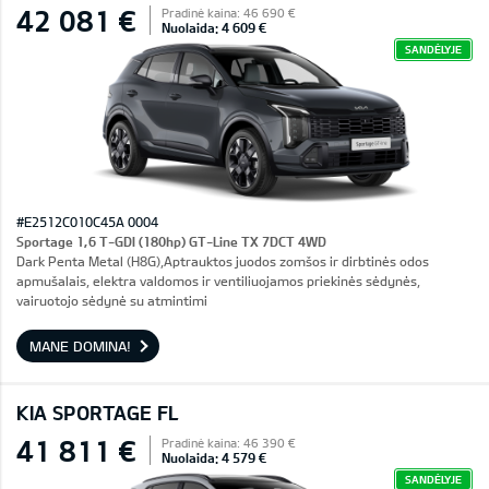
42 081 €
Pradinė kaina: 46 690 €
Nuolaida: 4 609 €
SANDĖLYJE
#E2512C010C45A 0004
Sportage 1,6 T-GDI (180hp) GT-Line TX 7DCT 4WD
Dark Penta Metal (H8G),Aptrauktos juodos zomšos ir dirbtinės odos
apmušalais, elektra valdomos ir ventiliuojamos priekinės sėdynės,
vairuotojo sėdynė su atmintimi
MANE DOMINA!
KIA SPORTAGE FL
41 811 €
Pradinė kaina: 46 390 €
Nuolaida: 4 579 €
SANDĖLYJE