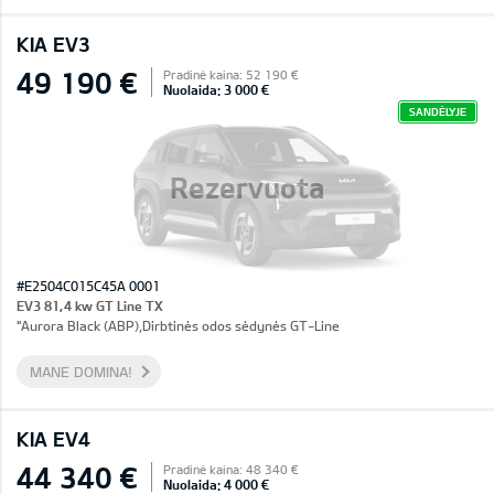
KIA EV3
49 190 €
Pradinė kaina: 52 190 €
Nuolaida: 3 000 €
SANDĖLYJE
Rezervuota
#E2504C015C45A 0001
EV3 81,4 kw GT Line TX
"Aurora Black (ABP),Dirbtinės odos sėdynės GT-Line
MANE DOMINA!
KIA EV4
44 340 €
Pradinė kaina: 48 340 €
Nuolaida: 4 000 €