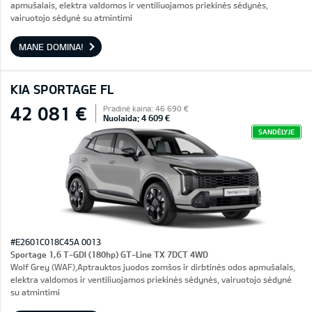
apmušalais, elektra valdomos ir ventiliuojamos priekinės sėdynės,
vairuotojo sėdynė su atmintimi
MANE DOMINA!
KIA SPORTAGE FL
42 081 €
Pradinė kaina: 46 690 €
Nuolaida: 4 609 €
SANDĖLYJE
#E2601C018C45A 0013
Sportage 1,6 T-GDI (180hp) GT-Line TX 7DCT 4WD
Wolf Grey (WAF),Aptrauktos juodos zomšos ir dirbtinės odos apmušalais,
elektra valdomos ir ventiliuojamos priekinės sėdynės, vairuotojo sėdynė
su atmintimi