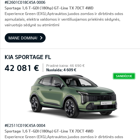
#E2601C018C45A 0006
Sportage 1,6 T-GDI (180hp) GT-Line TX 7DCT 4WD
Experience Green (EXG),Aptrauktos juodos zomšos ir dirbtinės odos
apmušalais, elektra valdomos ir ventiliuojamos priekinės sėdynės,
vairuotojo sėdynė su atmintimi
MANE DOMINA!
KIA SPORTAGE FL
42 081 €
Pradinė kaina: 46 690 €
Nuolaida: 4 609 €
SANDĖLYJE
#E2511C019C45A 0004
Sportage 1,6 T-GDI (180hp) GT-Line TX 7DCT 4WD
Experience Green (EXG),Aptrauktos juodos zomšos ir dirbtinės odos