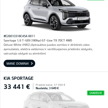
#E2601C018C45A 0011
Sportage 1,6 T-GDI (180hp) GT-Line TX 7DCT 4WD
Deluxe White (HW2),Aptrauktos juodos zomšos ir dirbtinės odos
apmušalais, elektra valdomos ir ventiliuojamos priekinės sėdynės,
vairuotojo sėdynė su atmintimi
MANE DOMINA!
KIA SPORTAGE
33 441 €
Pradinė kaina: 37 090 €
Nuolaida: 3 649 €
SANDĖLYJE