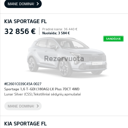
MANE DOMINA!
KIA SPORTAGE FL
32 856 €
Pradinė kaina: 36 440 €
Nuolaida: 3 584 €
SANDĖLYJE
Rezervuota
#E2601C039C45A 0027
Sportage 1,6 T-GDI (180AG) LX Plus 7DCT 4WD
Lunar Silver (CSS),Tekstiliniai sėdynių apmušalai
MANE DOMINA!
KIA SPORTAGE FL