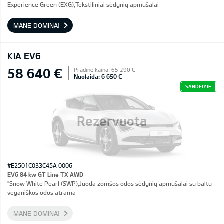
Experience Green (EXG),Tekstiliniai sėdynių apmušalai
MANE DOMINA!
KIA EV6
58 640 €
Pradinė kaina: 65 290 €
Nuolaida: 6 650 €
SANDĖLYJE
Rezervuota
#E2501C033C45A 0006
EV6 84 kw GT Line TX AWD
"Snow White Pearl (SWP),Juoda zomšos odos sėdynių apmušalai su baltu
veganiškos odos atrama
MANE DOMINA!