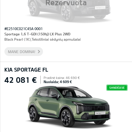
Rezervuota
#E2510C021C45A 0001
Sportage 1,6 T-GDI (150hj) LX Plus 2WD
Black Pearl (1K),Tekstiliniai sėdynių apmušalai
MANE DOMINA!
KIA SPORTAGE FL
42 081 €
Pradinė kaina: 46 690 €
Nuolaida: 4 609 €
SANDĖLYJE