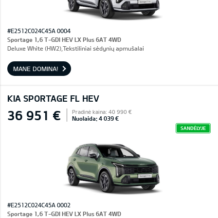
#E2512C024C45A 0004
Sportage 1,6 T-GDI HEV LX Plus 6AT 4WD
Deluxe White (HW2),Tekstiliniai sėdynių apmušalai
MANE DOMINA!
KIA SPORTAGE FL HEV
36 951 €
Pradinė kaina: 40 990 €
Nuolaida: 4 039 €
SANDĖLYJE
#E2512C024C45A 0002
Sportage 1,6 T-GDI HEV LX Plus 6AT 4WD