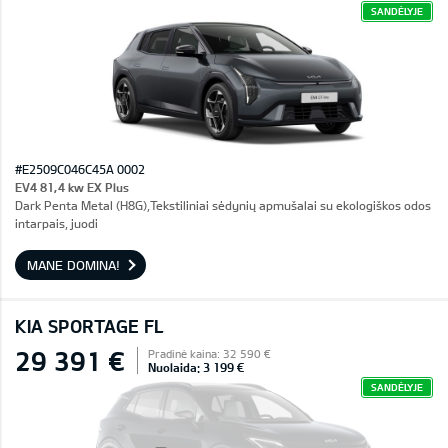
SANDĖLYJE
#E2509C046C45A 0002
EV4 81,4 kw EX Plus
Dark Penta Metal (H8G),Tekstiliniai sėdynių apmušalai su ekologiškos odos
intarpais, juodi
MANE DOMINA!
KIA SPORTAGE FL
29 391 €
Pradinė kaina: 32 590 €
Nuolaida: 3 199 €
SANDĖLYJE