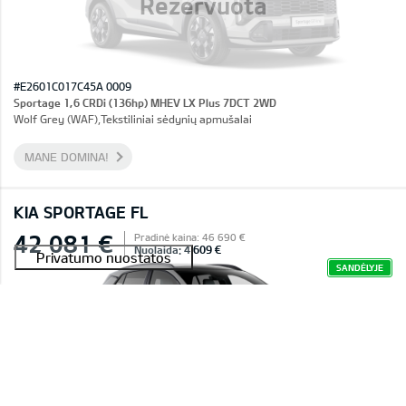
Rezervuota
#E2601C017C45A 0009
Sportage 1,6 CRDi (136hp) MHEV LX Plus 7DCT 2WD
Wolf Grey (WAF),Tekstiliniai sėdynių apmušalai
MANE DOMINA!
KIA SPORTAGE FL
42 081 €
Pradinė kaina: 46 690 €
Nuolaida: 4 609 €
SANDĖLYJE