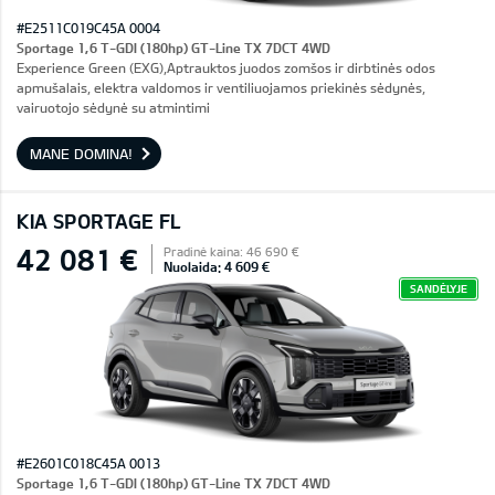
#E2511C019C45A 0004
Sportage 1,6 T-GDI (180hp) GT-Line TX 7DCT 4WD
Experience Green (EXG),Aptrauktos juodos zomšos ir dirbtinės odos
apmušalais, elektra valdomos ir ventiliuojamos priekinės sėdynės,
vairuotojo sėdynė su atmintimi
MANE DOMINA!
KIA SPORTAGE FL
42 081 €
Pradinė kaina: 46 690 €
Nuolaida: 4 609 €
SANDĖLYJE
#E2601C018C45A 0013
Sportage 1,6 T-GDI (180hp) GT-Line TX 7DCT 4WD