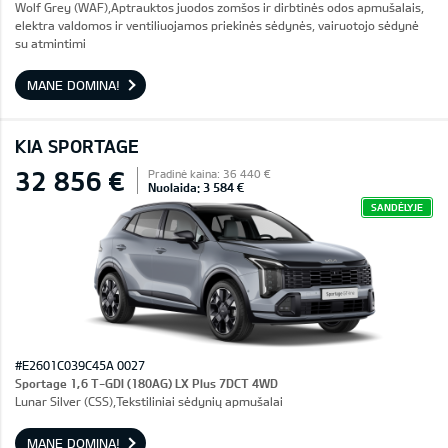
Wolf Grey (WAF),Aptrauktos juodos zomšos ir dirbtinės odos apmušalais,
elektra valdomos ir ventiliuojamos priekinės sėdynės, vairuotojo sėdynė
su atmintimi
MANE DOMINA!
KIA SPORTAGE
32 856 €
Pradinė kaina: 36 440 €
Nuolaida: 3 584 €
SANDĖLYJE
#E2601C039C45A 0027
Sportage 1,6 T-GDI (180AG) LX Plus 7DCT 4WD
Lunar Silver (CSS),Tekstiliniai sėdynių apmušalai
MANE DOMINA!