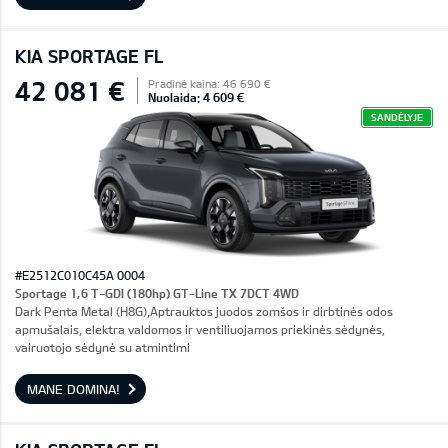
KIA SPORTAGE FL
42 081 €
Pradinė kaina: 46 690 €
Nuolaida: 4 609 €
SANDĖLYJE
#E2512C010C45A 0004
Sportage 1,6 T-GDI (180hp) GT-Line TX 7DCT 4WD
Dark Penta Metal (H8G),Aptrauktos juodos zomšos ir dirbtinės odos
apmušalais, elektra valdomos ir ventiliuojamos priekinės sėdynės,
vairuotojo sėdynė su atmintimi
MANE DOMINA!