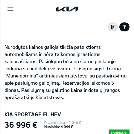
Nurodytos kainos galioja tik čia pateiktiems
automobiliams ir nėra taikomos įprastiems
kainoraščiams. Pasiūlymo būsena šiame puslapyje
rodoma su nedideliu vėlavimu. Prašome siųsti formą
“Mane domina” artimiausiam atstovui su pasiteiravimu
apie pasiūlymo galiojimą. Rezervacijos laikomos 5
dienas. Pasiūlymą su galutine kaina ir detalų įrangos
aprašą atsiųs Kia atstovas.
KIA SPORTAGE FL HEV
36 996 €
Pradinė kaina: 41 040 €
Nuolaida: 4 044 €
SANDĖLYJE