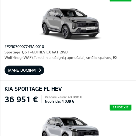
#E2507C007C45A 0010
Sportage 1,6 T-GDI HEV EX 6AT 2WD
Wolf Grey (WAF),Tekstiliniai sėdynių apmušalai, smėlio spalvos, EX
MANE DOMINA!
KIA SPORTAGE FL HEV
36 951 €
Pradinė kaina: 40 990 €
Nuolaida: 4 039 €
SANDĖLYJE