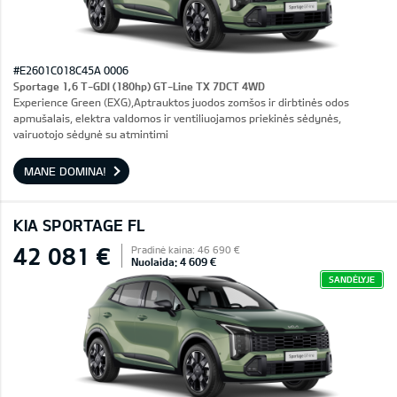
#E2601C018C45A 0006
Sportage 1,6 T-GDI (180hp) GT-Line TX 7DCT 4WD
Experience Green (EXG),Aptrauktos juodos zomšos ir dirbtinės odos
apmušalais, elektra valdomos ir ventiliuojamos priekinės sėdynės,
vairuotojo sėdynė su atmintimi
MANE DOMINA!
KIA SPORTAGE FL
42 081 €
Pradinė kaina: 46 690 €
Nuolaida: 4 609 €
SANDĖLYJE