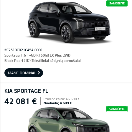
SANDĖLYJE
#E2510C021C45A 0001
Sportage 1,6 T-GDI (150hj) LX Plus 2WD
Black Pearl (1K),Tekstiliniai sėdynių apmušalai
MANE DOMINA!
KIA SPORTAGE FL
42 081 €
Pradinė kaina: 46 690 €
Nuolaida: 4 609 €
SANDĖLYJE