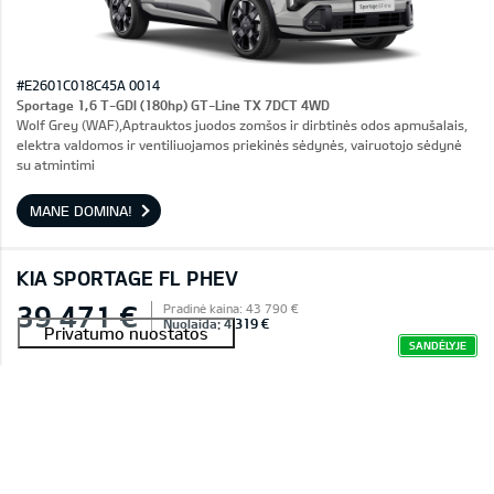
#E2601C018C45A 0014
Sportage 1,6 T-GDI (180hp) GT-Line TX 7DCT 4WD
Wolf Grey (WAF),Aptrauktos juodos zomšos ir dirbtinės odos apmušalais,
elektra valdomos ir ventiliuojamos priekinės sėdynės, vairuotojo sėdynė
su atmintimi
MANE DOMINA!
KIA SPORTAGE FL PHEV
39 471 €
Pradinė kaina: 43 790 €
Nuolaida: 4 319 €
SANDĖLYJE
Rezervuota