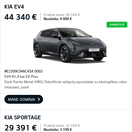
KIA EV4
44 340 €
Pradinė kaina: 48 340 €
Nuolaida: 4 000 €
SANDĖLYJE
#E2509C046C45A 0002
EV4 81,4 kw EX Plus
Dark Penta Metal (H8G),Tekstiliniai sėdynių apmušalai su ekologiškos odos
intarpais, juodi
MANE DOMINA!
KIA SPORTAGE
29 391 €
Pradinė kaina: 32 590 €
Nuolaida: 3 199 €