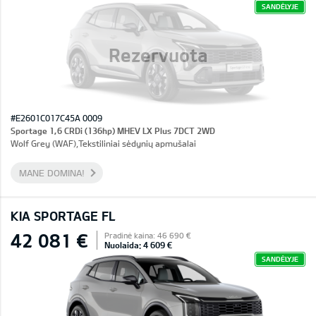
SANDĖLYJE
Rezervuota
#E2601C017C45A 0009
Sportage 1,6 CRDi (136hp) MHEV LX Plus 7DCT 2WD
Wolf Grey (WAF),Tekstiliniai sėdynių apmušalai
MANE DOMINA!
KIA SPORTAGE FL
42 081 €
Pradinė kaina: 46 690 €
Nuolaida: 4 609 €
SANDĖLYJE