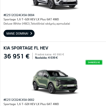
#E2512C024C45A 0004
Sportage 1,6 T-GDI HEV LX Plus 6AT 4WD
Deluxe White (HW2),Tekstiliniai sėdynių apmušalai
MANE DOMINA!
KIA SPORTAGE FL HEV
36 951 €
Pradinė kaina: 40 990 €
Nuolaida: 4 039 €
SANDĖLYJE
#E2512C024C45A 0002
Sportage 1,6 T-GDI HEV LX Plus 6AT 4WD