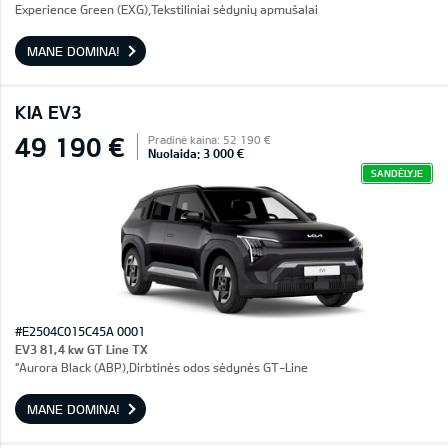
Experience Green (EXG),Tekstiliniai sėdynių apmušalai
MANE DOMINA!
KIA EV3
49 190 €
Pradinė kaina: 52 190 €
Nuolaida: 3 000 €
SANDĖLYJE
#E2504C015C45A 0001
EV3 81,4 kw GT Line TX
"Aurora Black (ABP),Dirbtinės odos sėdynės GT-Line
MANE DOMINA!