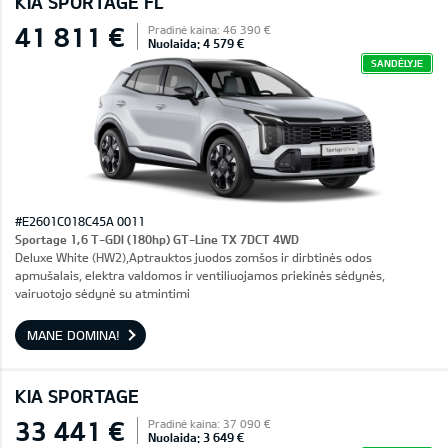
KIA SPORTAGE FL
41 811 €
Pradinė kaina: 46 390 €
Nuolaida: 4 579 €
SANDĖLYJE
#E2601C018C45A 0011
Sportage 1,6 T-GDI (180hp) GT-Line TX 7DCT 4WD
Deluxe White (HW2),Aptrauktos juodos zomšos ir dirbtinės odos
apmušalais, elektra valdomos ir ventiliuojamos priekinės sėdynės,
vairuotojo sėdynė su atmintimi
MANE DOMINA!
KIA SPORTAGE
33 441 €
Pradinė kaina: 37 090 €
Nuolaida: 3 649 €