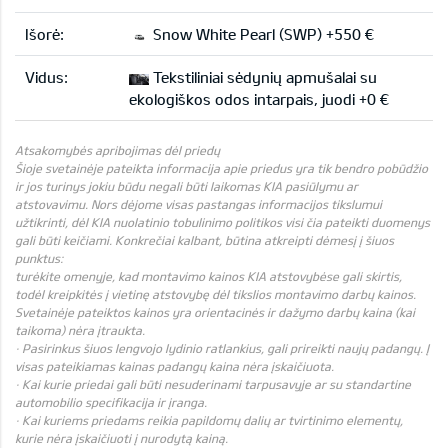
Išorė:
Snow White Pearl (SWP) +550 €
Vidus:
Tekstiliniai sėdynių apmušalai su
ekologiškos odos intarpais, juodi +0 €
Atsakomybės apribojimas dėl priedų
Šioje svetainėje pateikta informacija apie priedus yra tik bendro pobūdžio
ir jos turinys jokiu būdu negali būti laikomas KIA pasiūlymu ar
atstovavimu. Nors dėjome visas pastangas informacijos tikslumui
užtikrinti, dėl KIA nuolatinio tobulinimo politikos visi čia pateikti duomenys
gali būti keičiami. Konkrečiai kalbant, būtina atkreipti dėmesį į šiuos
punktus:
turėkite omenyje, kad montavimo kainos KIA atstovybėse gali skirtis,
todėl kreipkitės į vietinę atstovybę dėl tikslios montavimo darbų kainos.
Svetainėje pateiktos kainos yra orientacinės ir dažymo darbų kaina (kai
taikoma) nėra įtraukta.
· Pasirinkus šiuos lengvojo lydinio ratlankius, gali prireikti naujų padangų. Į
visas pateikiamas kainas padangų kaina nėra įskaičiuota.
· Kai kurie priedai gali būti nesuderinami tarpusavyje ar su standartine
automobilio specifikacija ir įranga.
· Kai kuriems priedams reikia papildomų dalių ar tvirtinimo elementų,
kurie nėra įskaičiuoti į nurodytą kainą.