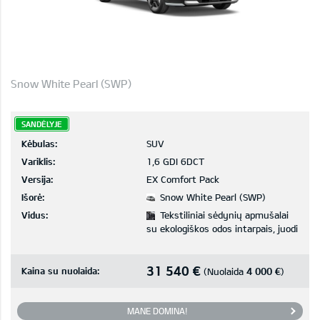
Snow White Pearl (SWP)
SANDĖLYJE
Kėbulas:
SUV
Variklis:
1,6 GDI 6DCT
Versija:
EX Comfort Pack
Išorė:
Snow White Pearl (SWP)
Vidus:
Tekstiliniai sėdynių apmušalai
su ekologiškos odos intarpais, juodi
31 540 €
Kaina su nuolaida:
4 000 €
(Nuolaida
)
MANE DOMINA!