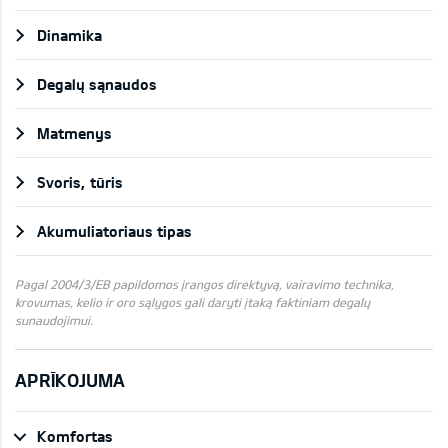
Dinamika
Degalų sąnaudos
Matmenys
Svoris, tūris
Akumuliatoriaus tipas
Pagal 2004/3/EB papildomos įrangos direktyvą, vairavimo technika,
krovumas, kelio ir oro sąlygos gali daryti įtaką faktiniam degalų
sunaudojimui.
APRĪKOJUMA
Komfortas