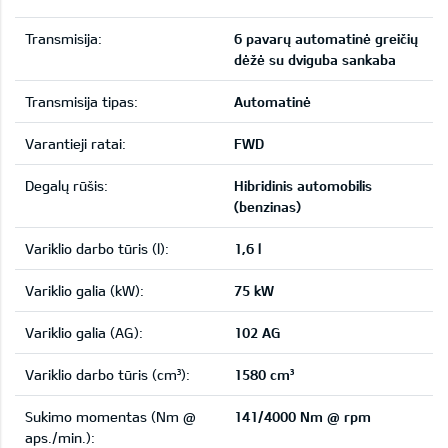
Transmisija:
6 pavarų automatinė greičių
dėžė su dviguba sankaba
Transmisija tipas:
Automatinė
Varantieji ratai:
FWD
Degalų rūšis:
Hibridinis automobilis
(benzinas)
Variklio darbo tūris (l):
1,6 l
Variklio galia (kW):
75 kW
Variklio galia (AG):
102 AG
Variklio darbo tūris (cm³):
1580 cm³
Sukimo momentas (Nm @
141/4000 Nm @ rpm
aps./min.):