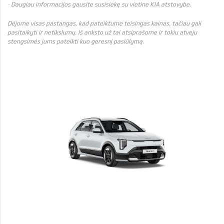
· Daugiau informacijos gausite susisiekę su vietine KIA atstovybe.
Dėjome visas pastangas, kad pateiktume teisingas kainas, tačiau gali
pasitaikyti ir netikslumų. Iš anksto už tai atsiprašome ir tokiu atveju
stengsimės jums pateikti kuo geresnį pasiūlymą.