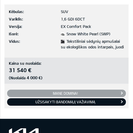
Kėbulas:
SUV
Variklis:
1,6 GDI 6DCT
Versija:
EX Comfort Pack
Išorė:
Snow White Pearl (SWP)
Vidus:
Tekstiliniai sėdynių apmušalai
su ekologiškos odos intarpais, juodi
Kaina su nuolaida:
31 540 €
4 000 €
(Nuolaida
)
MANE DOMINA!
UŽSISAKYTI BANDOMĄJĮ VAŽIAVIMĄ