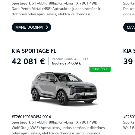
Sportage 1,6 T-GDI (180hp) GT-Line TX 7DCT 4WD
Sporta
Dark Penta Metal (H8G),Aptrauktos juodos zomšos ir
Deluxe
dirbtinės odos apmušalais, elektra valdomos ir
odos a
ventiliuojamos priekinės sėdynės, vairuotojo sėdynė su
prieki
atmintimi
MANE DOMINA!
MAN
KIA SPORTAGE FL
KIA
42 081 €
39
Pradinė kaina: 46 690 €
Nuolaida: 4 609 €
SANDĖLYJE
#E2601C018C45A 0014
#E260
Sportage 1,6 T-GDI (180hp) GT-Line TX 7DCT 4WD
Sporta
Wolf Grey (WAF),Aptrauktos juodos zomšos ir dirbtinės
Wolf G
odos apmušalais, elektra valdomos ir ventiliuojamos