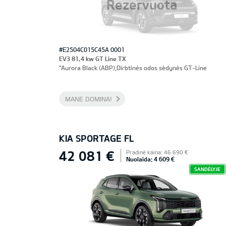
Rezervuota
#E2504C015C45A 0001
EV3 81,4 kw GT Line TX
"Aurora Black (ABP),Dirbtinės odos sėdynės GT-Line
MANE DOMINA!
KIA SPORTAGE FL
42 081 €
Pradinė kaina: 46 690 €
Nuolaida: 4 609 €
SANDĖLYJE