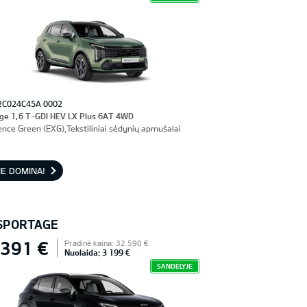
2C024C45A 0002
ge 1,6 T-GDI HEV LX Plus 6AT 4WD
ence Green (EXG),Tekstiliniai sėdynių apmušalai
E DOMINA!
 SPORTAGE
 391 €
Pradinė kaina: 32 590 €
Nuolaida: 3 199 €
SANDĖLYJE