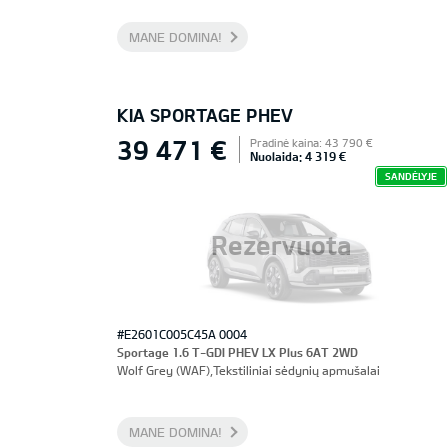
MANE DOMINA!
KIA SPORTAGE PHEV
39 471 €
Pradinė kaina: 43 790 €
Nuolaida: 4 319 €
SANDĖLYJE
Rezervuota
#E2601C005C45A 0004
Sportage 1.6 T-GDI PHEV LX Plus 6AT 2WD
Wolf Grey (WAF),Tekstiliniai sėdynių apmušalai
MANE DOMINA!