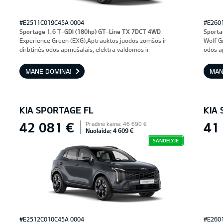
#E2511C019C45A 0004
#E260
Sportage 1,6 T-GDI (180hp) GT-Line TX 7DCT 4WD
Sporta
Experience Green (EXG),Aptrauktos juodos zomšos ir
Wolf G
dirbtinės odos apmušalais, elektra valdomos ir
odos a
ventiliuojamos priekinės sėdynės, vairuotojo sėdynė su
prieki
atmintimi
MANE DOMINA!
MAN
KIA SPORTAGE FL
KIA
42 081 €
41
Pradinė kaina: 46 690 €
Nuolaida: 4 609 €
SANDĖLYJE
#E2512C010C45A 0004
#E260