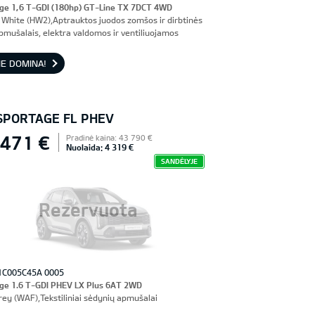
ge 1,6 T-GDI (180hp) GT-Line TX 7DCT 4WD
 White (HW2),Aptrauktos juodos zomšos ir dirbtinės
pmušalais, elektra valdomos ir ventiliuojamos
nės sėdynės, vairuotojo sėdynė su atmintimi
E DOMINA!
 SPORTAGE FL PHEV
 471 €
Pradinė kaina: 43 790 €
Nuolaida: 4 319 €
SANDĖLYJE
Rezervuota
1C005C45A 0005
ge 1.6 T-GDI PHEV LX Plus 6AT 2WD
rey (WAF),Tekstiliniai sėdynių apmušalai