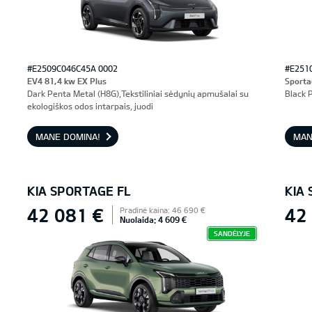
#E2509C046C45A 0002
#E251
EV4 81,4 kw EX Plus
Sporta
Dark Penta Metal (H8G),Tekstiliniai sėdynių apmušalai su
Black P
ekologiškos odos intarpais, juodi
MANE DOMINA!
MAN
KIA SPORTAGE FL
KIA
42 081 €
42
Pradinė kaina: 46 690 €
Nuolaida: 4 609 €
SANDĖLYJE