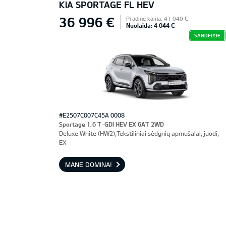
KIA SPORTAGE FL HEV
36 996 €
Pradinė kaina: 41 040 €
Nuolaida: 4 044 €
SANDĖLYJE
#E2507C007C45A 0008
Sportage 1,6 T-GDI HEV EX 6AT 2WD
Deluxe White (HW2),Tekstiliniai sėdynių apmušalai, juodi,
EX
MANE DOMINA!