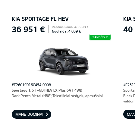
KIA SPORTAGE FL HEV
KIA
36 951 €
40
Pradinė kaina: 40 990 €
Nuolaida: 4 039 €
SANDĖLYJE
#E2601C016C45A 0008
#E251
Sportage 1,6 T-GDI HEV LX Plus 6AT 4WD
Sporta
Dark Penta Metal (H8G),Tekstiliniai sėdynių apmušalai
Black 
valdom
MANE DOMINA!
MAN