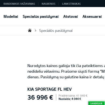
BANDOMASIS VAŽIAVIMAS
NAUJIENOS
LANKSTINUKAS
Modeliai
Specialūs pasiūlymai
Atstovai
Aksesuarai
Specialūs pasiūlymai
KIA AUTO AS
Nurodytos kainos galioja tik čia pateiktiem
nedideliu vėlavimu. Prašome siųsti formą “M
dienas. Pasiūlymą su galutine kaina ir detalų
KIA SPORTAGE FL HEV
36 996 €
Pradinė kaina: 41 040 €
Nuolaida: 4 044 €
SANDĖLYJE