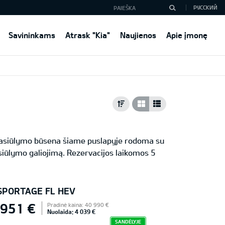
РУССКИЙ
Savininkams
Atrask "Kia"
Naujienos
Apie įmonę
 Pasiūlymo būsena šiame puslapyje rodoma su
iūlymo galiojimą. Rezervacijos laikomos 5
 SPORTAGE FL HEV
 951 €
Pradinė kaina: 40 990 €
Nuolaida: 4 039 €
SANDĖLYJE