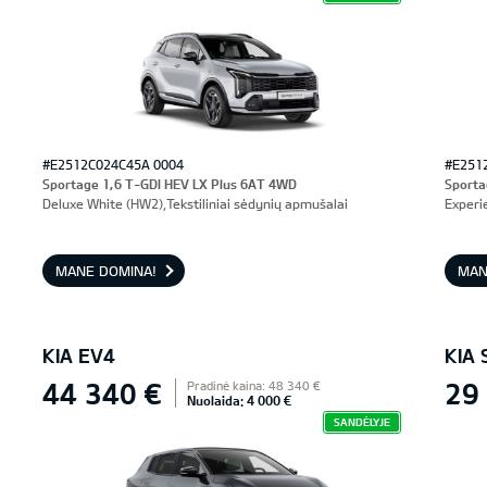
#E2512C024C45A 0004
#E251
Sportage 1,6 T-GDI HEV LX Plus 6AT 4WD
Sporta
Deluxe White (HW2),Tekstiliniai sėdynių apmušalai
Experi
MANE DOMINA!
MAN
KIA EV4
KIA
44 340 €
29
Pradinė kaina: 48 340 €
Nuolaida: 4 000 €
SANDĖLYJE