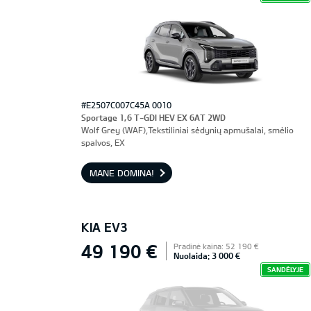
#E2507C007C45A 0010
Sportage 1,6 T-GDI HEV EX 6AT 2WD
Wolf Grey (WAF),Tekstiliniai sėdynių apmušalai, smėlio
spalvos, EX
MANE DOMINA!
KIA EV3
49 190 €
Pradinė kaina: 52 190 €
Nuolaida: 3 000 €
SANDĖLYJE