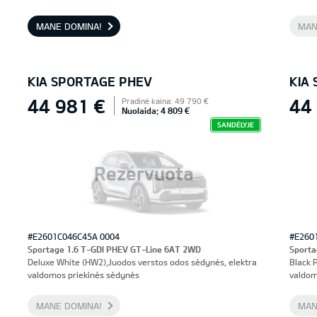
priekinės sėdynės, vairuotojo sėdynė su atmintimi
MANE DOMINA!
MAN
KIA SPORTAGE PHEV
KIA
44 981 €
44
Pradinė kaina: 49 790 €
Nuolaida: 4 809 €
SANDĖLYJE
Rezervuota
#E2601C046C45A 0004
#E260
Sportage 1.6 T-GDI PHEV GT-Line 6AT 2WD
Sporta
Deluxe White (HW2),Juodos verstos odos sėdynės, elektra
Black 
valdomos priekinės sėdynės
valdom
MANE DOMINA!
MAN