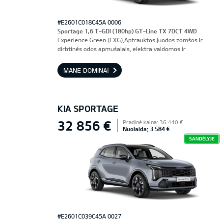
#E2601C018C45A 0006
Sportage 1,6 T-GDI (180hp) GT-Line TX 7DCT 4WD
Experience Green (EXG),Aptrauktos juodos zomšos ir
dirbtinės odos apmušalais, elektra valdomos ir
ventiliuojamos priekinės sėdynės, vairuotojo sėdynė su
atmintimi
MANE DOMINA!
KIA SPORTAGE
32 856 €
Pradinė kaina: 36 440 €
Nuolaida: 3 584 €
SANDĖLYJE
#E2601C039C45A 0027