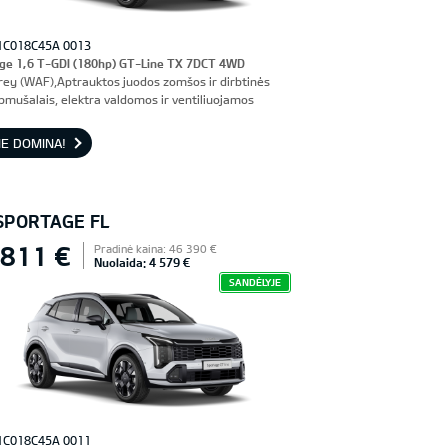
1C018C45A 0013
ge 1,6 T-GDI (180hp) GT-Line TX 7DCT 4WD
rey (WAF),Aptrauktos juodos zomšos ir dirbtinės
pmušalais, elektra valdomos ir ventiliuojamos
nės sėdynės, vairuotojo sėdynė su atmintimi
E DOMINA!
 SPORTAGE FL
 811 €
Pradinė kaina: 46 390 €
Nuolaida: 4 579 €
SANDĖLYJE
1C018C45A 0011