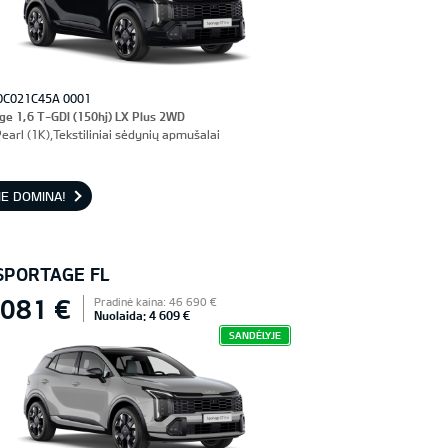
0C021C45A 0001
ge 1,6 T-GDI (150hj) LX Plus 2WD
earl (1K),Tekstiliniai sėdynių apmušalai
E DOMINA!
 SPORTAGE FL
 081 €
Pradinė kaina: 46 690 €
Nuolaida: 4 609 €
SANDĖLYJE