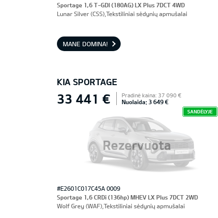
Sportage 1,6 T-GDI (180AG) LX Plus 7DCT 4WD
Lunar Silver (CSS),Tekstiliniai sėdynių apmušalai
MANE DOMINA!
KIA SPORTAGE
33 441 €
Pradinė kaina: 37 090 €
Nuolaida: 3 649 €
SANDĖLYJE
Rezervuota
#E2601C017C45A 0009
Sportage 1,6 CRDi (136hp) MHEV LX Plus 7DCT 2WD
Wolf Grey (WAF),Tekstiliniai sėdynių apmušalai