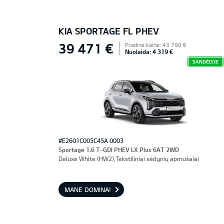
KIA SPORTAGE FL PHEV
39 471 €
Pradinė kaina: 43 790 €
Nuolaida: 4 319 €
SANDĖLYJE
#E2601C005C45A 0003
Sportage 1.6 T-GDI PHEV LX Plus 6AT 2WD
Deluxe White (HW2),Tekstiliniai sėdynių apmušalai
MANE DOMINA!