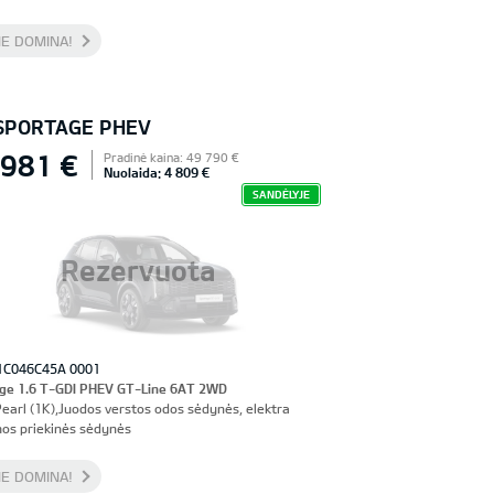
E DOMINA!
 SPORTAGE PHEV
 981 €
Pradinė kaina: 49 790 €
Nuolaida: 4 809 €
SANDĖLYJE
Rezervuota
1C046C45A 0001
ge 1.6 T-GDI PHEV GT-Line 6AT 2WD
Pearl (1K),Juodos verstos odos sėdynės, elektra
os priekinės sėdynės
E DOMINA!