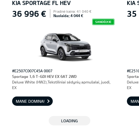
KIA SPORTAGE FL HEV
KIA
36 996 €
35
Pradinė kaina: 41 040 €
Nuolaida: 4 044 €
SANDĖLYJE
#E2507C007C45A 0007
#E251
Sportage 1,6 T-GDI HEV EX 6AT 2WD
Sporta
Deluxe White (HW2),Tekstiliniai sėdynių apmušalai, juodi,
Deluxe 
EX
EX
MANE DOMINA!
MAN
LOADING