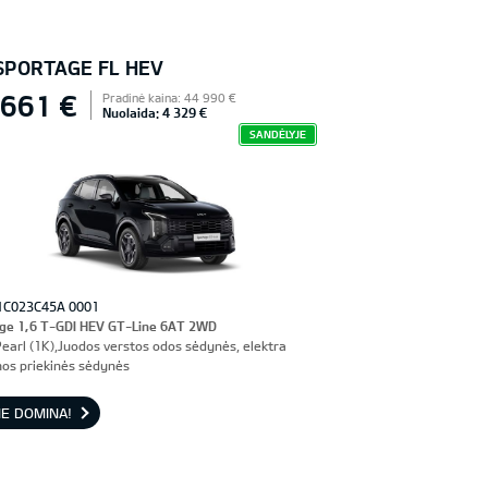
 SPORTAGE FL HEV
 661 €
Pradinė kaina: 44 990 €
Nuolaida: 4 329 €
SANDĖLYJE
1C023C45A 0001
ge 1,6 T-GDI HEV GT-Line 6AT 2WD
Pearl (1K),Juodos verstos odos sėdynės, elektra
os priekinės sėdynės
E DOMINA!