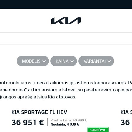
MODELIS
KAINA
VARIANTAI
s automobiliams ir nėra taikomos įprastiems kainoraščiams.
ane domina” artimiausiam atstovui su pasiteiravimu apie pas
 įrangos aprašą atsiųs Kia atstovas.
KIA SPORTAGE FL HEV
KIA
36 951 €
36
Pradinė kaina: 40 990 €
Nuolaida: 4 039 €
SANDĖLYJE