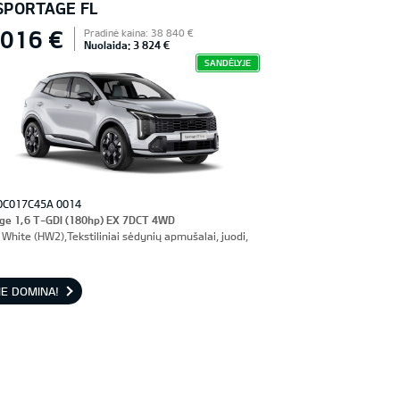
 SPORTAGE FL
 016 €
Pradinė kaina: 38 840 €
Nuolaida: 3 824 €
SANDĖLYJE
0C017C45A 0014
ge 1,6 T-GDI (180hp) EX 7DCT 4WD
White (HW2),Tekstiliniai sėdynių apmušalai, juodi,
E DOMINA!