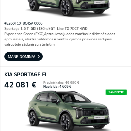
#E2601C018C45A 0006
Sportage 1,6 T-GDI (180hp) GT-Line TX 7DCT 4WD
Experience Green (EXG),Aptrauktos juodos zomšos ir dirbtinės odos
apmušalais, elektra valdomos ir ventiliuojamos priekinės sėdynės,
vairuotojo sėdynė su atmintimi
MANE DOMINA!
KIA SPORTAGE FL
42 081 €
Pradinė kaina: 46 690 €
Nuolaida: 4 609 €
SANDĖLYJE