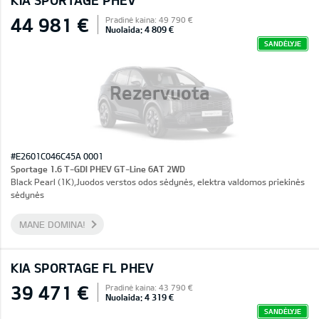
KIA SPORTAGE PHEV
44 981 €
Pradinė kaina: 49 790 €
Nuolaida: 4 809 €
SANDĖLYJE
Rezervuota
#E2601C046C45A 0001
Sportage 1.6 T-GDI PHEV GT-Line 6AT 2WD
Black Pearl (1K),Juodos verstos odos sėdynės, elektra valdomos priekinės
sėdynės
MANE DOMINA!
KIA SPORTAGE FL PHEV
39 471 €
Pradinė kaina: 43 790 €
Nuolaida: 4 319 €
SANDĖLYJE