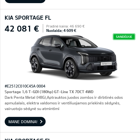
KIA SPORTAGE FL
42 081 €
Pradinė kaina: 46 690 €
Nuolaida: 4 609 €
SANDĖLYJE
#E2512C010C45A 0004
Sportage 1,6 T-GDI (180hp) GT-Line TX 7DCT 4WD
Dark Penta Metal (H8G),Aptrauktos juodos zomšos ir dirbtinės odos
apmušalais, elektra valdomos ir ventiliuojamos priekinės sėdynės,
vairuotojo sėdynė su atmintimi
MANE DOMINA!