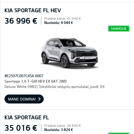
KIA SPORTAGE FL HEV
36 996 €
Pradinė kaina: 41 040 €
Nuolaida: 4 044 €
SANDĖLYJE
#E2507C007C45A 0007
Sportage 1,6 T-GDI HEV EX 6AT 2WD
Deluxe White (HW2),Tekstiliniai sėdynių apmušalai, juodi, EX
MANE DOMINA!
KIA SPORTAGE FL
35 016 €
Pradinė kaina: 38 840 €
Nuolaida: 3 824 €