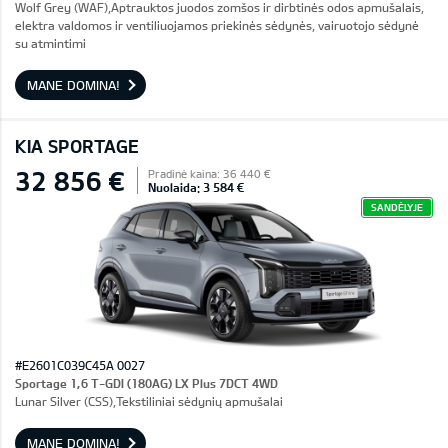
Wolf Grey (WAF),Aptrauktos juodos zomšos ir dirbtinės odos apmušalais,
elektra valdomos ir ventiliuojamos priekinės sėdynės, vairuotojo sėdynė
su atmintimi
MANE DOMINA!
KIA SPORTAGE
32 856 €
Pradinė kaina: 36 440 €
Nuolaida: 3 584 €
SANDĖLYJE
#E2601C039C45A 0027
Sportage 1,6 T-GDI (180AG) LX Plus 7DCT 4WD
Lunar Silver (CSS),Tekstiliniai sėdynių apmušalai
MANE DOMINA!