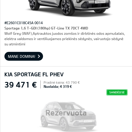
#E2601C018C45A 0014
Sportage 1,6 T-GDI (180hp) GT-Line TX 7DCT 4WD
Wolf Grey (WAF),Aptrauktos juodos zomšos ir dirbtinės odos apmušalais,
elektra valdomos ir ventiliuojamos priekinės sėdynės, vairuotojo sėdynė
su atmintimi
MANE DOMINA!
KIA SPORTAGE FL PHEV
39 471 €
Pradinė kaina: 43 790 €
Nuolaida: 4 319 €
SANDĖLYJE
Rezervuota