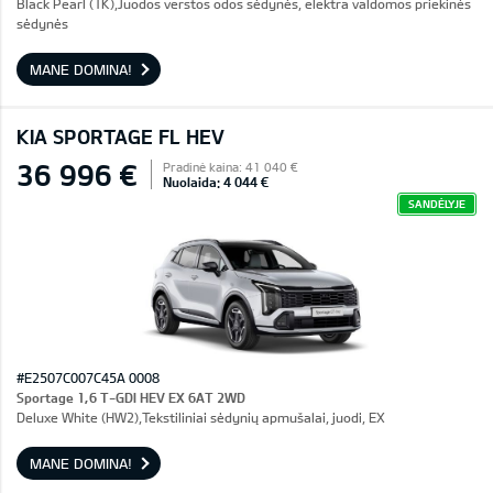
Black Pearl (1K),Juodos verstos odos sėdynės, elektra valdomos priekinės
sėdynės
MANE DOMINA!
KIA SPORTAGE FL HEV
36 996 €
Pradinė kaina: 41 040 €
Nuolaida: 4 044 €
SANDĖLYJE
#E2507C007C45A 0008
Sportage 1,6 T-GDI HEV EX 6AT 2WD
Deluxe White (HW2),Tekstiliniai sėdynių apmušalai, juodi, EX
MANE DOMINA!