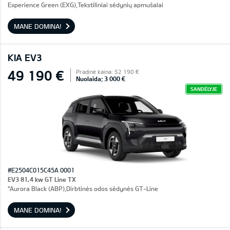
Experience Green (EXG),Tekstiliniai sėdynių apmušalai
MANE DOMINA!
KIA EV3
49 190 €
Pradinė kaina: 52 190 €
Nuolaida: 3 000 €
SANDĖLYJE
#E2504C015C45A 0001
EV3 81,4 kw GT Line TX
"Aurora Black (ABP),Dirbtinės odos sėdynės GT-Line
MANE DOMINA!