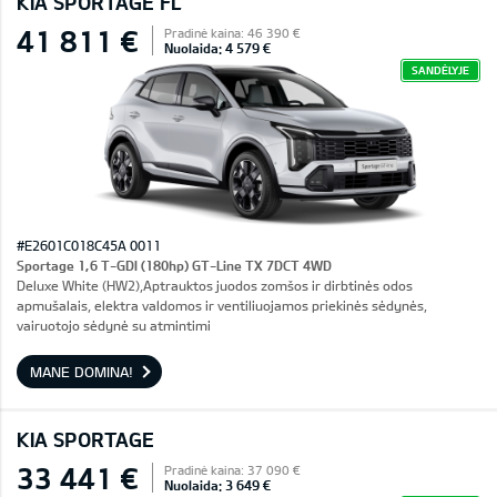
KIA SPORTAGE FL
41 811 €
Pradinė kaina: 46 390 €
Nuolaida: 4 579 €
SANDĖLYJE
#E2601C018C45A 0011
Sportage 1,6 T-GDI (180hp) GT-Line TX 7DCT 4WD
Deluxe White (HW2),Aptrauktos juodos zomšos ir dirbtinės odos
apmušalais, elektra valdomos ir ventiliuojamos priekinės sėdynės,
vairuotojo sėdynė su atmintimi
MANE DOMINA!
KIA SPORTAGE
33 441 €
Pradinė kaina: 37 090 €
Nuolaida: 3 649 €