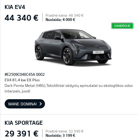
KIA EV4
44 340 €
Pradinė kaina: 48 340 €
Nuolaida: 4 000 €
SANDĖLYJE
#E2509C046C45A 0002
EV4 81,4 kw EX Plus
Dark Penta Metal (H8G),Tekstiliniai sėdynių apmušalai su ekologiškos odos
intarpais, juodi
MANE DOMINA!
KIA SPORTAGE
29 391 €
Pradinė kaina: 32 590 €
Nuolaida: 3 199 €