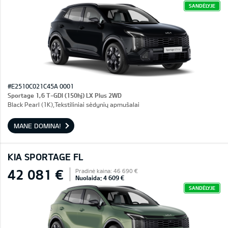
SANDĖLYJE
#E2510C021C45A 0001
Sportage 1,6 T-GDI (150hj) LX Plus 2WD
Black Pearl (1K),Tekstiliniai sėdynių apmušalai
MANE DOMINA!
KIA SPORTAGE FL
42 081 €
Pradinė kaina: 46 690 €
Nuolaida: 4 609 €
SANDĖLYJE