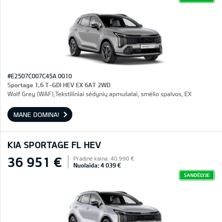
#E2507C007C45A 0010
Sportage 1,6 T-GDI HEV EX 6AT 2WD
Wolf Grey (WAF),Tekstiliniai sėdynių apmušalai, smėlio spalvos, EX
MANE DOMINA!
KIA SPORTAGE FL HEV
36 951 €
Pradinė kaina: 40 990 €
Nuolaida: 4 039 €
SANDĖLYJE