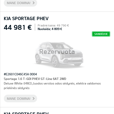
MANE DOMINA!
KIA SPORTAGE PHEV
44 981 €
Pradinė kaina: 49 790 €
Nuolaida: 4 809 €
SANDĖLYJE
Rezervuota
#E2601C046C45A 0004
Sportage 1.6 T-GDI PHEV GT-Line 6AT 2WD
Deluxe White (HW2),Juodos verstos odos sėdynės, elektra valdomos
priekinės sėdynės
MANE DOMINA!