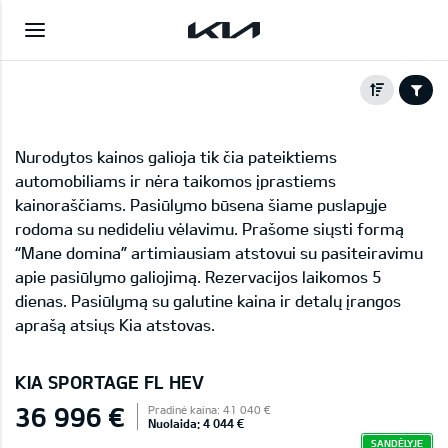
Nurodytos kainos galioja tik čia pateiktiems
automobiliams ir nėra taikomos įprastiems
kainoraščiams. Pasiūlymo būsena šiame puslapyje
rodoma su nedideliu vėlavimu. Prašome siųsti formą
“Mane domina” artimiausiam atstovui su pasiteiravimu
apie pasiūlymo galiojimą. Rezervacijos laikomos 5
dienas. Pasiūlymą su galutine kaina ir detalų įrangos
aprašą atsiųs Kia atstovas.
KIA SPORTAGE FL HEV
36 996 €
Pradinė kaina: 41 040 €
Nuolaida: 4 044 €
SANDĖLYJE