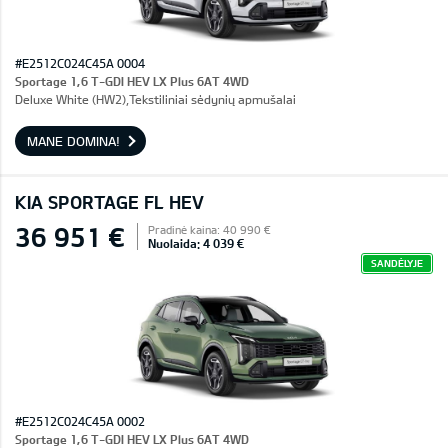
#E2512C024C45A 0004
Sportage 1,6 T-GDI HEV LX Plus 6AT 4WD
Deluxe White (HW2),Tekstiliniai sėdynių apmušalai
MANE DOMINA!
KIA SPORTAGE FL HEV
36 951 €
Pradinė kaina: 40 990 €
Nuolaida: 4 039 €
SANDĖLYJE
#E2512C024C45A 0002
Sportage 1,6 T-GDI HEV LX Plus 6AT 4WD