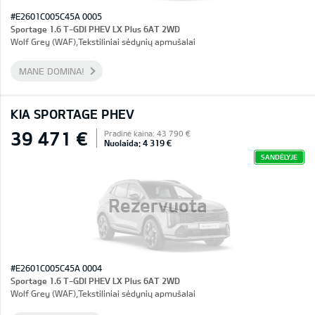
#E2601C005C45A 0005
Sportage 1.6 T-GDI PHEV LX Plus 6AT 2WD
Wolf Grey (WAF),Tekstiliniai sėdynių apmušalai
MANE DOMINA!
KIA SPORTAGE PHEV
39 471 €
Pradinė kaina: 43 790 €
Nuolaida: 4 319 €
SANDĖLYJE
Rezervuota
#E2601C005C45A 0004
Sportage 1.6 T-GDI PHEV LX Plus 6AT 2WD
Wolf Grey (WAF),Tekstiliniai sėdynių apmušalai