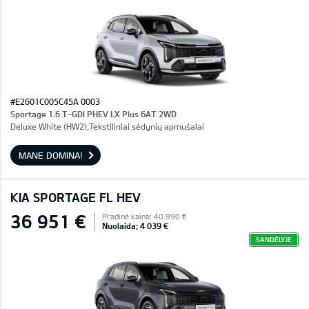
#E2601C005C45A 0003
Sportage 1.6 T-GDI PHEV LX Plus 6AT 2WD
Deluxe White (HW2),Tekstiliniai sėdynių apmušalai
MANE DOMINA!
KIA SPORTAGE FL HEV
36 951 €
Pradinė kaina: 40 990 €
Nuolaida: 4 039 €
SANDĖLYJE