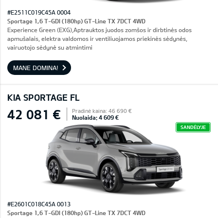
#E2511C019C45A 0004
Sportage 1,6 T-GDI (180hp) GT-Line TX 7DCT 4WD
Experience Green (EXG),Aptrauktos juodos zomšos ir dirbtinės odos
apmušalais, elektra valdomos ir ventiliuojamos priekinės sėdynės,
vairuotojo sėdynė su atmintimi
MANE DOMINA!
KIA SPORTAGE FL
42 081 €
Pradinė kaina: 46 690 €
Nuolaida: 4 609 €
SANDĖLYJE
#E2601C018C45A 0013
Sportage 1,6 T-GDI (180hp) GT-Line TX 7DCT 4WD