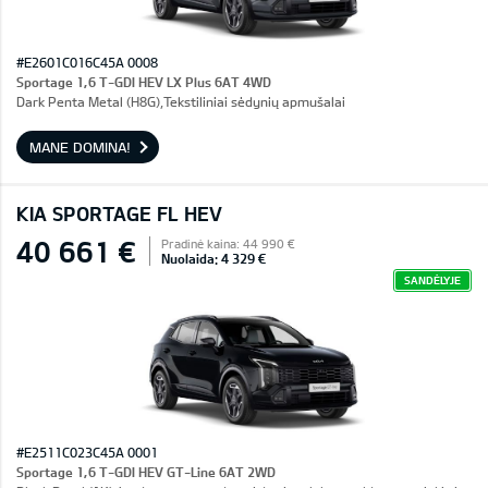
#E2601C016C45A 0008
Sportage 1,6 T-GDI HEV LX Plus 6AT 4WD
Dark Penta Metal (H8G),Tekstiliniai sėdynių apmušalai
MANE DOMINA!
KIA SPORTAGE FL HEV
40 661 €
Pradinė kaina: 44 990 €
Nuolaida: 4 329 €
SANDĖLYJE
#E2511C023C45A 0001
Sportage 1,6 T-GDI HEV GT-Line 6AT 2WD