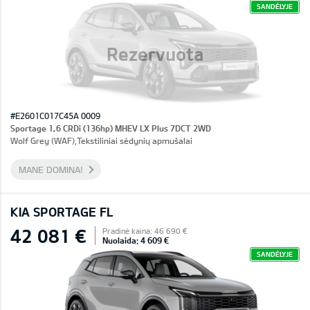
SANDĖLYJE
Rezervuota
#E2601C017C45A 0009
Sportage 1,6 CRDi (136hp) MHEV LX Plus 7DCT 2WD
Wolf Grey (WAF),Tekstiliniai sėdynių apmušalai
MANE DOMINA!
KIA SPORTAGE FL
42 081 €
Pradinė kaina: 46 690 €
Nuolaida: 4 609 €
SANDĖLYJE