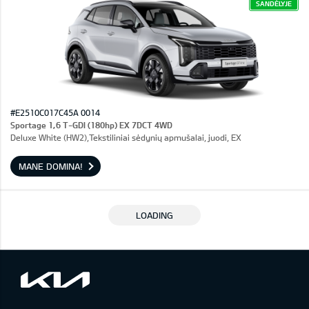
SANDĖLYJE
#E2510C017C45A 0014
Sportage 1,6 T-GDI (180hp) EX 7DCT 4WD
Deluxe White (HW2),Tekstiliniai sėdynių apmušalai, juodi, EX
MANE DOMINA!
LOADING