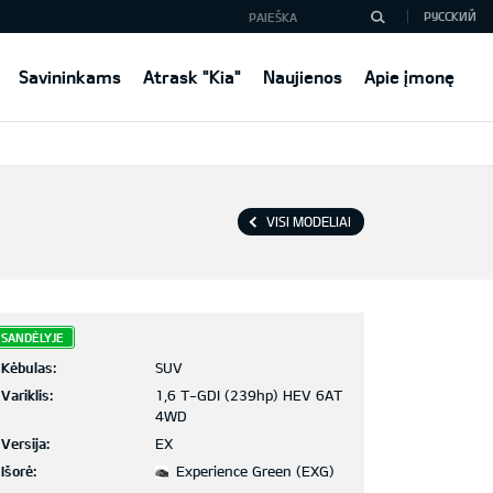
РУССКИЙ
Savininkams
Atrask "Kia"
Naujienos
Apie įmonę
VISI MODELIAI
SANDĖLYJE
Kėbulas:
SUV
Variklis:
1,6 T-GDI (239hp) HEV 6AT
4WD
Versija:
EX
Išorė:
Experience Green (EXG)