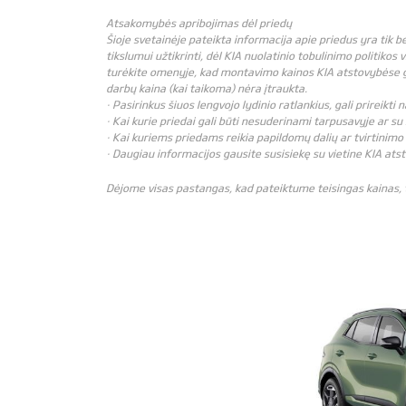
Atsakomybės apribojimas dėl priedų
Šioje svetainėje pateikta informacija apie priedus yra tik 
tikslumui užtikrinti, dėl KIA nuolatinio tobulinimo politikos 
turėkite omenyje, kad montavimo kainos KIA atstovybėse gali
darbų kaina (kai taikoma) nėra įtraukta.
· Pasirinkus šiuos lengvojo lydinio ratlankius, gali prireikt
· Kai kurie priedai gali būti nesuderinami tarpusavyje ar su 
· Kai kuriems priedams reikia papildomų dalių ar tvirtinimo 
· Daugiau informacijos gausite susisiekę su vietine KIA ats
Dėjome visas pastangas, kad pateiktume teisingas kainas, ta