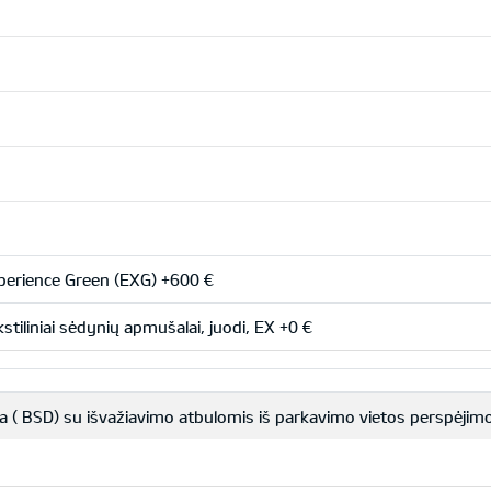
erience Green (EXG) +600 €
stiliniai sėdynių apmušalai, juodi, EX +0 €
a ( BSD) su išvažiavimo atbulomis iš parkavimo vietos perspėjim