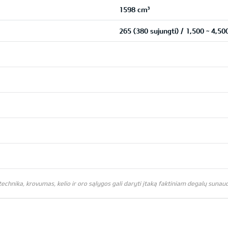
1598 cm³
265 (380 sujungti) / 1,500 ~ 4,5
chnika, krovumas, kelio ir oro sąlygos gali daryti įtaką faktiniam degalų sunaud