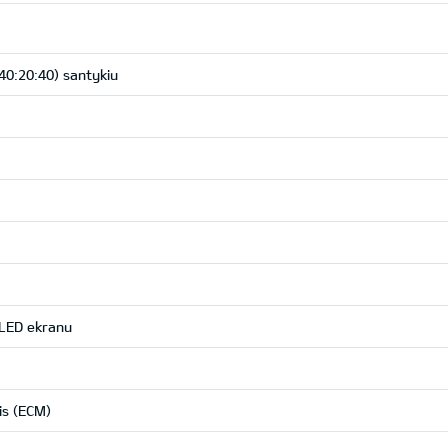
40:20:40) santykiu
" LED ekranu
is (ECM)