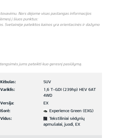
atstovavimu. Nors dėjome visas pastangas informacijos
 dėmesį į šiuos punktus:
os. Svetainėje pateiktos kainos yra orientacinės ir dažymo
 stengsimės jums pateikti kuo geresnį pasiūlymą.
Kėbulas:
SUV
Variklis:
1,6 T-GDI (239hp) HEV 6AT
4WD
Versija:
EX
Išorė:
Experience Green (EXG)
Vidus:
Tekstiliniai sėdynių
apmušalai, juodi, EX