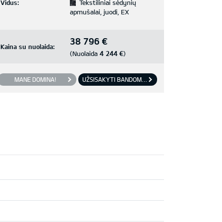
Vidus:
Tekstiliniai sėdynių
apmušalai, juodi, EX
38 796 €
Kaina su nuolaida:
4 244 €
(Nuolaida
)
MANE DOMINA!
UŽSISAKYTI BANDOMĄJĮ VAŽIAVIMĄ