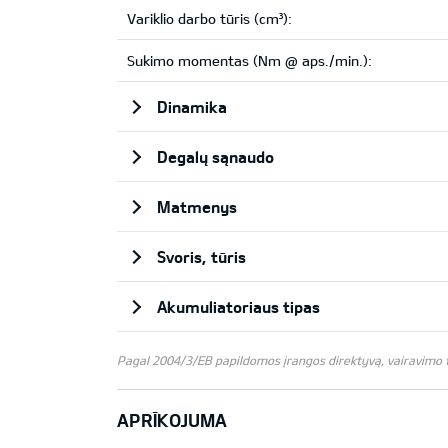
Variklio darbo tūris (cm³):
Sukimo momentas (Nm @ aps./min.):
Dinamika
Degalų sąnaudo
Matmenys
Svoris, tūris
Akumuliatoriaus tipas
Pagal 2004/3/EB papildomos įrangos direktyvą, vairavimo te
APRĪKOJUMA