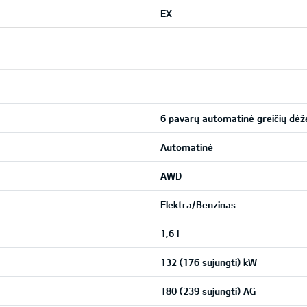
EX
6 pavarų automatinė greičių dėž
Automatinė
AWD
Elektra/Benzinas
1,6 l
132 (176 sujungti) kW
180 (239 sujungti) AG