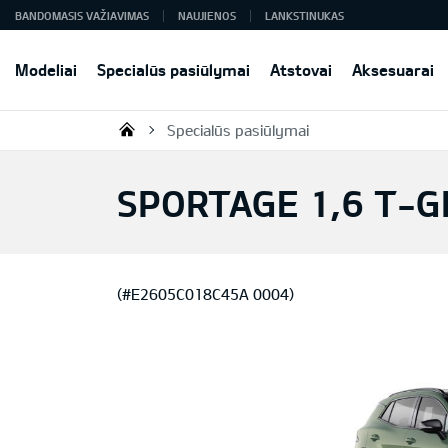
BANDOMASIS VAŽIAVIMAS
NAUJIENOS
LANKSTINUKAS
Modeliai
Specialūs pasiūlymai
Atstovai
Aksesuarai
Specialūs pasiūlymai
KIA AUTO AS
SPORTAGE 1,6 T-G
(#E2605C018C45A 0004)