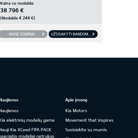
Kaina su nuolaida:
38 796 €
4 244 €
(Nuolaida
)
MANE DOMINA!
UŽSISAKYTI BANDOMĄJĮ VAŽIAVIMĄ
Naujienos
Apie įmonę
Naujienos
Kia Motors
Kia elektrinių modelių gama
Movement that inspires
Nauji Kia XCeed FIFA PACK
Susisiekite su mumis
specialūs modeliai netrukus