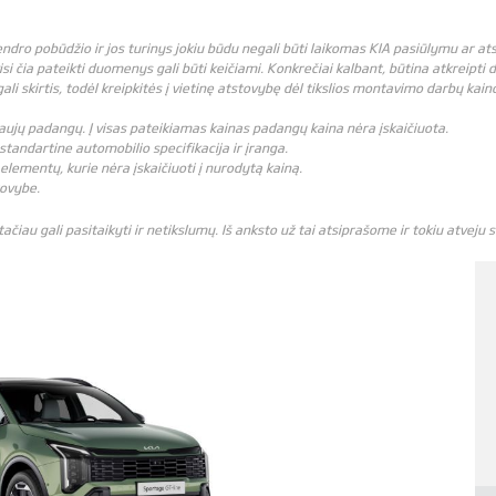
bendro pobūdžio ir jos turinys jokiu būdu negali būti laikomas KIA pasiūlymu ar 
visi čia pateikti duomenys gali būti keičiami. Konkrečiai kalbant, būtina atkreipti
 skirtis, todėl kreipkitės į vietinę atstovybę dėl tikslios montavimo darbų kain
i naujų padangų. Į visas pateikiamas kainas padangų kaina nėra įskaičiuota.
standartine automobilio specifikacija ir įranga.
elementų, kurie nėra įskaičiuoti į nurodytą kainą.
tovybe.
čiau gali pasitaikyti ir netikslumų. Iš anksto už tai atsiprašome ir tokiu atveju