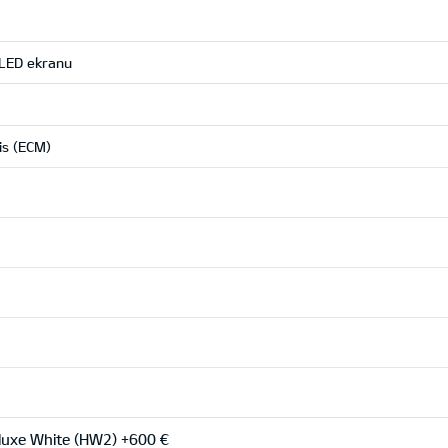
" LED ekranu
is (ECM)
uxe White (HW2) +600 €