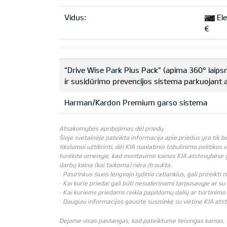
Vidus:
Ele
€
"Drive Wise Park Plus Pack" (apima 360° laips
ir susidūrimo prevencijos sistema parkuojant a
Harman/Kardon Premium garso sistema
Atsakomybės apribojimas dėl priedų
Šioje svetainėje pateikta informacija apie priedus yra tik 
tikslumui užtikrinti, dėl KIA nuolatinio tobulinimo politikos 
turėkite omenyje, kad montavimo kainos KIA atstovybėse gali
darbų kaina (kai taikoma) nėra įtraukta.
· Pasirinkus šiuos lengvojo lydinio ratlankius, gali prireikt
· Kai kurie priedai gali būti nesuderinami tarpusavyje ar su 
· Kai kuriems priedams reikia papildomų dalių ar tvirtinimo 
· Daugiau informacijos gausite susisiekę su vietine KIA ats
Dėjome visas pastangas, kad pateiktume teisingas kainas, ta