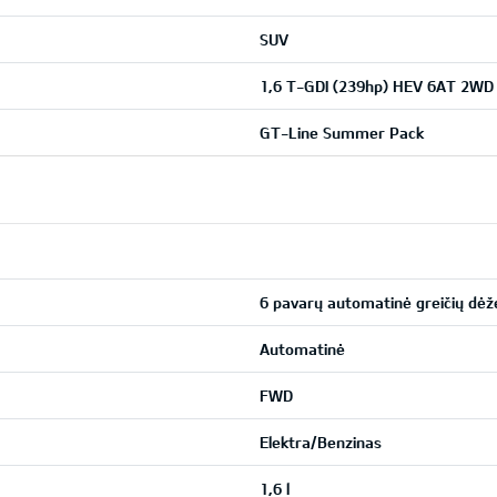
SUV
1,6 T-GDI (239hp) HEV 6AT 2WD
GT-Line Summer Pack
6 pavarų automatinė greičių dėž
Automatinė
FWD
Elektra/Benzinas
1,6 l