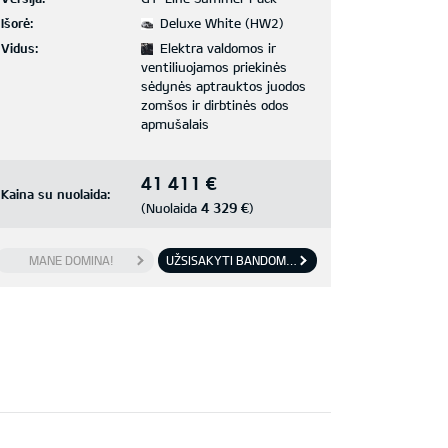
Išorė:
Deluxe White (HW2)
Vidus:
Elektra valdomos ir
ventiliuojamos priekinės
sėdynės aptrauktos juodos
zomšos ir dirbtinės odos
apmušalais
41 411 €
Kaina su nuolaida:
4 329 €
(Nuolaida
)
MANE DOMINA!
UŽSISAKYTI BANDOMĄJĮ VAŽIAVIMĄ