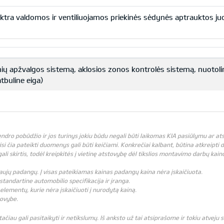
ktra valdomos ir ventiliuojamos priekinės sėdynės aptrauktos j
nių apžvalgos sistemą, aklosios zonos kontrolės sistemą, nuotol
tbuline eiga)
bendro pobūdžio ir jos turinys jokiu būdu negali būti laikomas KIA pasiūlymu ar 
visi čia pateikti duomenys gali būti keičiami. Konkrečiai kalbant, būtina atkreipti
 skirtis, todėl kreipkitės į vietinę atstovybę dėl tikslios montavimo darbų kain
i naujų padangų. Į visas pateikiamas kainas padangų kaina nėra įskaičiuota.
standartine automobilio specifikacija ir įranga.
elementų, kurie nėra įskaičiuoti į nurodytą kainą.
tovybe.
čiau gali pasitaikyti ir netikslumų. Iš anksto už tai atsiprašome ir tokiu atveju