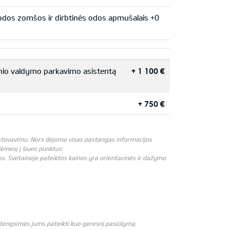
uodos zomšos ir dirbtinės odos apmušalais +0
inio valdymo parkavimo asistentą
+ 1 100 €
+ 750 €
atstovavimu. Nors dėjome visas pastangas informacijos
 dėmesį į šiuos punktus:
os. Svetainėje pateiktos kainos yra orientacinės ir dažymo
 stengsimės jums pateikti kuo geresnį pasiūlymą.