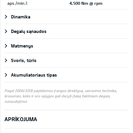
aps./min.):
4,500 Nm @ rpm
Dinamika
Degalų sąnaudos
Matmenys
Svoris, tūris
Akumuliatoriaus tipas
Pagal 2004/3/EB papildomos įrangos direktyvą, vairavimo technika,
krovumas, kelio ir oro sąlygos gali daryti įtaką faktiniam degalų
sunaudojimui.
APRĪKOJUMA