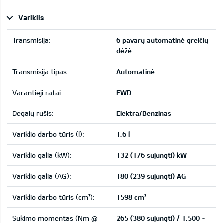
Variklis
Transmisija:
6 pavarų automatinė greičių
dėžė
Transmisija tipas:
Automatinė
Varantieji ratai:
FWD
Degalų rūšis:
Elektra/Benzinas
Variklio darbo tūris (l):
1,6 l
Variklio galia (kW):
132 (176 sujungti) kW
Variklio galia (AG):
180 (239 sujungti) AG
Variklio darbo tūris (cm³):
1598 cm³
Sukimo momentas (Nm @
265 (380 sujungti) / 1,500 ~