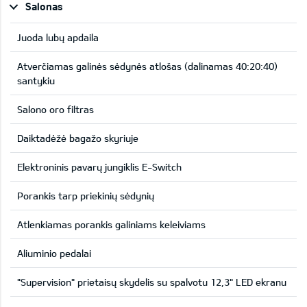
Salonas
Juoda lubų apdaila
Atverčiamas galinės sėdynės atlošas (dalinamas 40:20:40)
santykiu
Salono oro filtras
Daiktadėžė bagažo skyriuje
Elektroninis pavarų jungiklis E-Switch
Porankis tarp priekinių sėdynių
Atlenkiamas porankis galiniams keleiviams
Aliuminio pedalai
"Supervision" prietaisų skydelis su spalvotu 12,3" LED ekranu