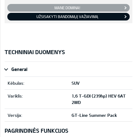
MANE DOMINA!
UŽSISAKYTI BANDOMĄJĮ VAŽIAVIMĄ
TECHNINIAI DUOMENYS
General
Kėbulas:
SUV
Variklis:
1,6 T-GDI (239hp) HEV 6AT
2WD
Versija:
GT-Line Summer Pack
PAGRINDINĖS FUNKCIJOS