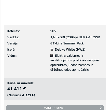
Kėbulas:
SUV
Variklis:
1,6 T-GDI (239hp) HEV 6AT 2WD
Versija:
GT-Line Summer Pack
Išorė:
Deluxe White (HW2)
Vidus:
Elektra valdomos ir
ventiliuojamos priekinės sėdynės
aptrauktos juodos zomšos ir
dirbtinės odos apmušalais
Kaina su nuolaida:
41 411 €
4 329 €
(Nuolaida
)
MANE DOMINA!