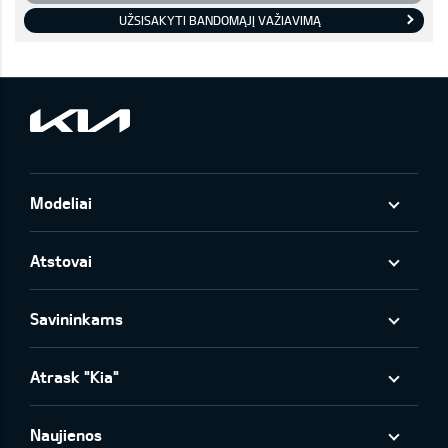
UŽSISAKYTI BANDOMĄJĮ VAŽIAVIMĄ
Modeliai
Atstovai
Savininkams
Atrask "Kia"
Naujienos