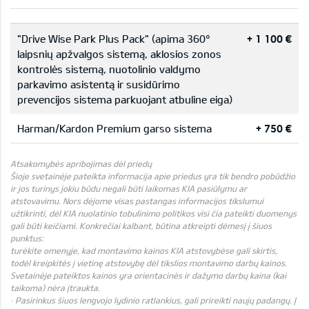
"Drive Wise Park Plus Pack" (apima 360°
+ 1 100 €
laipsnių apžvalgos sistemą, aklosios zonos
kontrolės sistemą, nuotolinio valdymo
parkavimo asistentą ir susidūrimo
prevencijos sistema parkuojant atbuline eiga)
Harman/Kardon Premium garso sistema
+ 750 €
Atsakomybės apribojimas dėl priedų
Šioje svetainėje pateikta informacija apie priedus yra tik bendro pobūdžio
ir jos turinys jokiu būdu negali būti laikomas KIA pasiūlymu ar
atstovavimu. Nors dėjome visas pastangas informacijos tikslumui
užtikrinti, dėl KIA nuolatinio tobulinimo politikos visi čia pateikti duomenys
gali būti keičiami. Konkrečiai kalbant, būtina atkreipti dėmesį į šiuos
punktus:
turėkite omenyje, kad montavimo kainos KIA atstovybėse gali skirtis,
todėl kreipkitės į vietinę atstovybę dėl tikslios montavimo darbų kainos.
Svetainėje pateiktos kainos yra orientacinės ir dažymo darbų kaina (kai
taikoma) nėra įtraukta.
· Pasirinkus šiuos lengvojo lydinio ratlankius, gali prireikti naujų padangų. Į