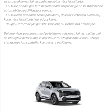
visas pateikiamas kainas padangų kaina nėra įskaičiuota.
· Kai kurie priedai gali būti nesuderinami tarpusavyje ar su standartine
automobilio specifikacija ir įranga.
· Kai kuriems priedams reikia papildomų dalių ar tvirtinimo elementų,
kurie nėra įskaičiuoti į nurodytą kainą.
· Daugiau informacijos gausite susisiekę su vietine KIA atstovybe.
Dėjome visas pastangas, kad pateiktume teisingas kainas, tačiau gali
pasitaikyti ir netikslumų. Iš anksto už tai atsiprašome ir tokiu atveju
stengsimės jums pateikti kuo geresnį pasiūlymą.