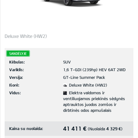
Deluxe White (HW2)
SANDĖLYJE
Kėbulas:
SUV
Variklis:
1,6 T-GDI (239hp) HEV 6AT 2WD
Versija:
GT-Line Summer Pack
Išorė:
Deluxe White (HW2)
Vidus:
Elektra valdomos ir
ventiliuojamos priekinės sėdynės
aptrauktos juodos zomšos ir
dirbtinės odos apmušalais
41 411 €
Kaina su nuolaida:
4 329 €
(Nuolaida
)