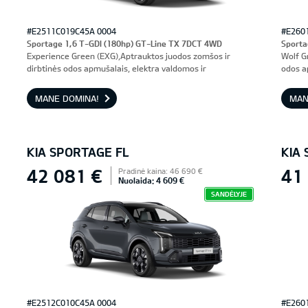
#E2511C019C45A 0004
#E260
Sportage 1,6 T-GDI (180hp) GT-Line TX 7DCT 4WD
Sporta
Experience Green (EXG),Aptrauktos juodos zomšos ir
Wolf G
dirbtinės odos apmušalais, elektra valdomos ir
odos a
ventiliuojamos priekinės sėdynės, vairuotojo sėdynė su
prieki
atmintimi
MANE DOMINA!
MAN
KIA SPORTAGE FL
KIA
42 081 €
41
Pradinė kaina: 46 690 €
Nuolaida: 4 609 €
SANDĖLYJE
#E2512C010C45A 0004
#E260