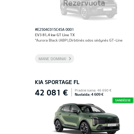
Rezervuota
#E2504C015C45A 0001
EV3 81,4 kw GT Line TX
"Aurora Black (ABP),Dirbtinės odos sėdynės GT-Line
MANE DOMINA!
KIA SPORTAGE FL
42 081 €
Pradinė kaina: 46 690 €
Nuolaida: 4 609 €
SANDĖLYJE