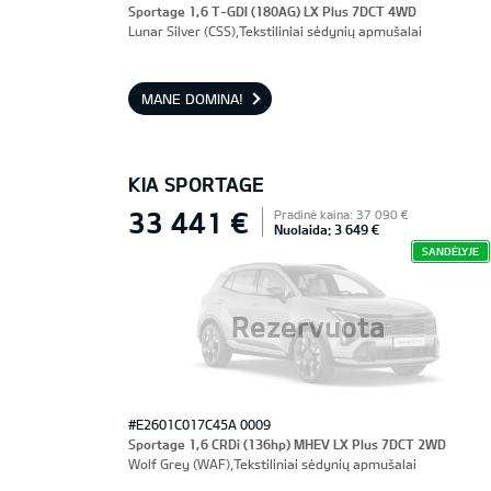
Sportage 1,6 T-GDI (180AG) LX Plus 7DCT 4WD
Lunar Silver (CSS),Tekstiliniai sėdynių apmušalai
MANE DOMINA!
KIA SPORTAGE
33 441 €
Pradinė kaina: 37 090 €
Nuolaida: 3 649 €
SANDĖLYJE
Rezervuota
#E2601C017C45A 0009
Sportage 1,6 CRDi (136hp) MHEV LX Plus 7DCT 2WD
Wolf Grey (WAF),Tekstiliniai sėdynių apmušalai