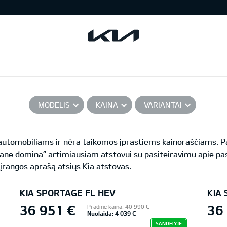
MODELIS
KAINA
VARIANTAI
s automobiliams ir nėra taikomos įprastiems kainoraščiams.
ane domina” artimiausiam atstovui su pasiteiravimu apie pas
 įrangos aprašą atsiųs Kia atstovas.
KIA SPORTAGE FL HEV
KIA
36 951 €
36
Pradinė kaina: 40 990 €
Nuolaida: 4 039 €
SANDĖLYJE