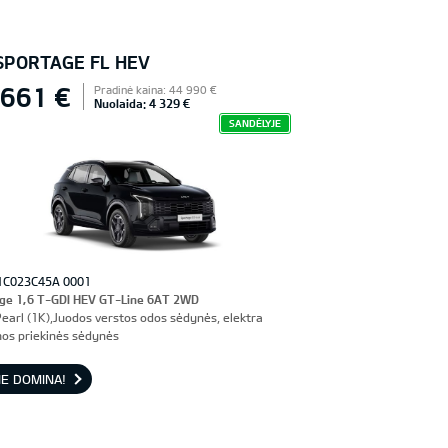
 SPORTAGE FL HEV
 661 €
Pradinė kaina: 44 990 €
Nuolaida: 4 329 €
SANDĖLYJE
1C023C45A 0001
ge 1,6 T-GDI HEV GT-Line 6AT 2WD
Pearl (1K),Juodos verstos odos sėdynės, elektra
os priekinės sėdynės
E DOMINA!