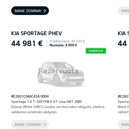
priekinės sėdynės, vairuotojo sėdynė su atmintimi
MANE DOMINA!
MAN
KIA SPORTAGE PHEV
KIA
44 981 €
44
Pradinė kaina: 49 790 €
Nuolaida: 4 809 €
SANDĖLYJE
Rezervuota
#E2601C046C45A 0004
#E260
Sportage 1.6 T-GDI PHEV GT-Line 6AT 2WD
Sporta
Deluxe White (HW2),Juodos verstos odos sėdynės, elektra
Black 
valdomos priekinės sėdynės
valdom
MANE DOMINA!
MAN