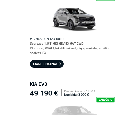
#E2507C007C45A 0010
Sportage 1,6 T-GDI HEV EX 6AT 2WD
Wolf Grey (WAF),Tekstiliniai sėdynių apmušalai, smėlio
spalvos, EX
MANE DOMINA!
KIA EV3
49 190 €
Pradinė kaina: 52 190 €
Nuolaida: 3 000 €
SANDĖLYJE