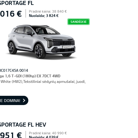
 SPORTAGE FL
 016 €
Pradinė kaina: 38 840 €
Nuolaida: 3 824 €
SANDĖLYJE
0C017C45A 0014
ge 1,6 T-GDI (180hp) EX 7DCT 4WD
White (HW2),Tekstiliniai sėdynių apmušalai, juodi,
E DOMINA!
 SPORTAGE FL HEV
 951 €
Pradinė kaina: 40 990 €
Nuolaida: 4 039 €