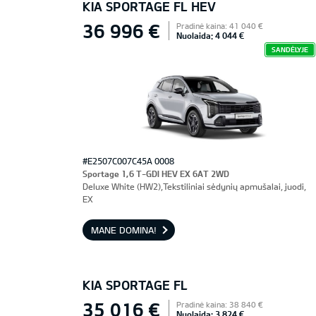
KIA SPORTAGE FL HEV
36 996 €
Pradinė kaina: 41 040 €
Nuolaida: 4 044 €
SANDĖLYJE
#E2507C007C45A 0008
Sportage 1,6 T-GDI HEV EX 6AT 2WD
Deluxe White (HW2),Tekstiliniai sėdynių apmušalai, juodi,
EX
MANE DOMINA!
KIA SPORTAGE FL
35 016 €
Pradinė kaina: 38 840 €
Nuolaida: 3 824 €