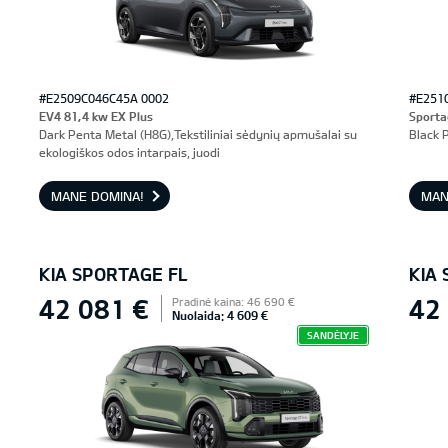
#E2509C046C45A 0002
#E251
EV4 81,4 kw EX Plus
Sporta
Dark Penta Metal (H8G),Tekstiliniai sėdynių apmušalai su
Black P
ekologiškos odos intarpais, juodi
MANE DOMINA!
MAN
KIA SPORTAGE FL
KIA
42 081 €
42
Pradinė kaina: 46 690 €
Nuolaida: 4 609 €
SANDĖLYJE