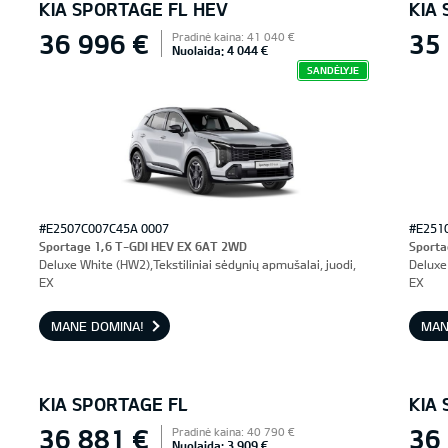
KIA SPORTAGE FL HEV
KIA
36 996 €
35
Pradinė kaina: 41 040 €
Nuolaida: 4 044 €
SANDĖLYJE
#E2507C007C45A 0007
#E251
Sportage 1,6 T-GDI HEV EX 6AT 2WD
Sporta
Deluxe White (HW2),Tekstiliniai sėdynių apmušalai, juodi,
Deluxe 
EX
EX
MANE DOMINA!
MAN
KIA SPORTAGE FL
KIA
36 881 €
36
Pradinė kaina: 40 790 €
Nuolaida: 3 909 €