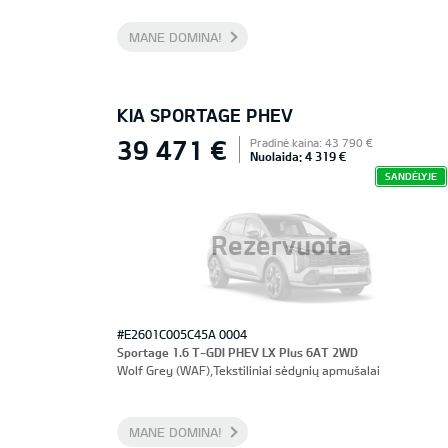
MANE DOMINA!
KIA SPORTAGE PHEV
39 471 €
Pradinė kaina: 43 790 €
Nuolaida: 4 319 €
SANDĖLYJE
Rezervuota
#E2601C005C45A 0004
Sportage 1.6 T-GDI PHEV LX Plus 6AT 2WD
Wolf Grey (WAF),Tekstiliniai sėdynių apmušalai
MANE DOMINA!