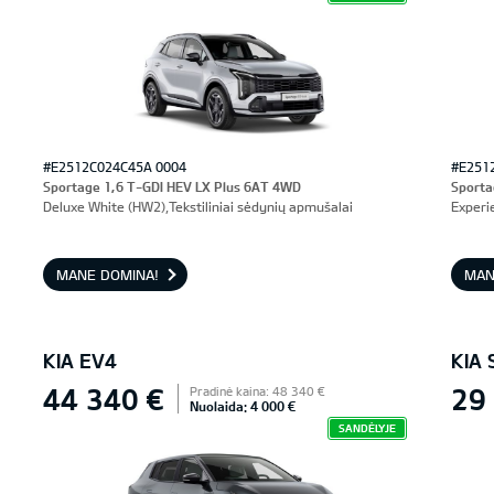
#E2512C024C45A 0004
#E251
Sportage 1,6 T-GDI HEV LX Plus 6AT 4WD
Sporta
Deluxe White (HW2),Tekstiliniai sėdynių apmušalai
Experi
MANE DOMINA!
MAN
KIA EV4
KIA
44 340 €
29
Pradinė kaina: 48 340 €
Nuolaida: 4 000 €
SANDĖLYJE