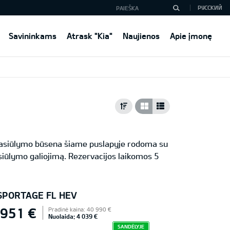
РУССКИЙ
Savininkams
Atrask "Kia"
Naujienos
Apie įmonę
 Pasiūlymo būsena šiame puslapyje rodoma su
iūlymo galiojimą. Rezervacijos laikomos 5
 SPORTAGE FL HEV
 951 €
Pradinė kaina: 40 990 €
Nuolaida: 4 039 €
SANDĖLYJE