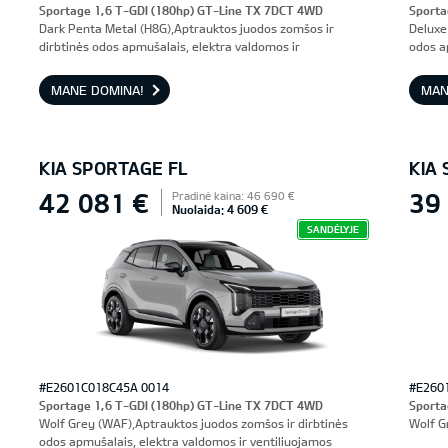
Sportage 1,6 T-GDI (180hp) GT-Line TX 7DCT 4WD
Sporta
Dark Penta Metal (H8G),Aptrauktos juodos zomšos ir
Deluxe
dirbtinės odos apmušalais, elektra valdomos ir
odos a
ventiliuojamos priekinės sėdynės, vairuotojo sėdynė su
prieki
atmintimi
MANE DOMINA!
MAN
KIA SPORTAGE FL
KIA
42 081 €
39
Pradinė kaina: 46 690 €
Nuolaida: 4 609 €
SANDĖLYJE
#E2601C018C45A 0014
#E260
Sportage 1,6 T-GDI (180hp) GT-Line TX 7DCT 4WD
Sporta
Wolf Grey (WAF),Aptrauktos juodos zomšos ir dirbtinės
Wolf G
odos apmušalais, elektra valdomos ir ventiliuojamos