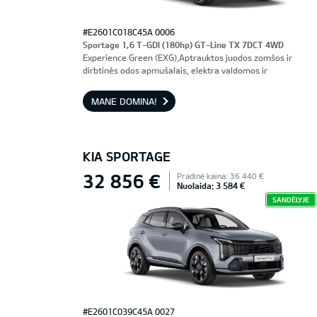
#E2601C018C45A 0006
Sportage 1,6 T-GDI (180hp) GT-Line TX 7DCT 4WD
Experience Green (EXG),Aptrauktos juodos zomšos ir
dirbtinės odos apmušalais, elektra valdomos ir
ventiliuojamos priekinės sėdynės, vairuotojo sėdynė su
atmintimi
MANE DOMINA!
KIA SPORTAGE
32 856 €
Pradinė kaina: 36 440 €
Nuolaida: 3 584 €
SANDĖLYJE
#E2601C039C45A 0027