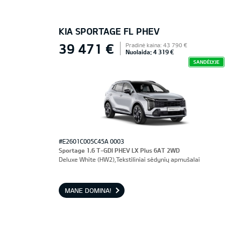
KIA SPORTAGE FL PHEV
39 471 €
Pradinė kaina: 43 790 €
Nuolaida: 4 319 €
SANDĖLYJE
#E2601C005C45A 0003
Sportage 1.6 T-GDI PHEV LX Plus 6AT 2WD
Deluxe White (HW2),Tekstiliniai sėdynių apmušalai
MANE DOMINA!