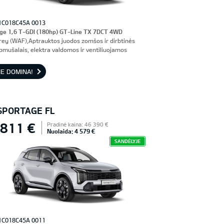
1C018C45A 0013
ge 1,6 T-GDI (180hp) GT-Line TX 7DCT 4WD
rey (WAF),Aptrauktos juodos zomšos ir dirbtinės
pmušalais, elektra valdomos ir ventiliuojamos
nės sėdynės, vairuotojo sėdynė su atmintimi
E DOMINA!
 SPORTAGE FL
 811 €
Pradinė kaina: 46 390 €
Nuolaida: 4 579 €
SANDĖLYJE
1C018C45A 0011