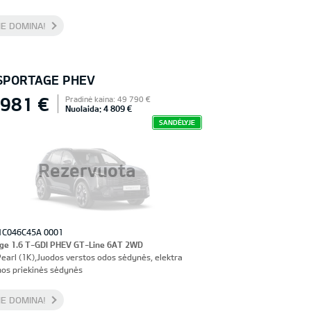
E DOMINA!
 SPORTAGE PHEV
 981 €
Pradinė kaina: 49 790 €
Nuolaida: 4 809 €
SANDĖLYJE
Rezervuota
1C046C45A 0001
ge 1.6 T-GDI PHEV GT-Line 6AT 2WD
Pearl (1K),Juodos verstos odos sėdynės, elektra
os priekinės sėdynės
E DOMINA!