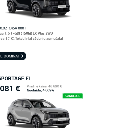
0C021C45A 0001
ge 1,6 T-GDI (150hj) LX Plus 2WD
earl (1K),Tekstiliniai sėdynių apmušalai
E DOMINA!
 SPORTAGE FL
 081 €
Pradinė kaina: 46 690 €
Nuolaida: 4 609 €
SANDĖLYJE