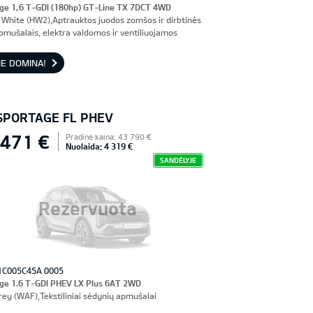
ge 1,6 T-GDI (180hp) GT-Line TX 7DCT 4WD
 White (HW2),Aptrauktos juodos zomšos ir dirbtinės
pmušalais, elektra valdomos ir ventiliuojamos
nės sėdynės, vairuotojo sėdynė su atmintimi
E DOMINA!
 SPORTAGE FL PHEV
 471 €
Pradinė kaina: 43 790 €
Nuolaida: 4 319 €
SANDĖLYJE
Rezervuota
1C005C45A 0005
ge 1.6 T-GDI PHEV LX Plus 6AT 2WD
rey (WAF),Tekstiliniai sėdynių apmušalai