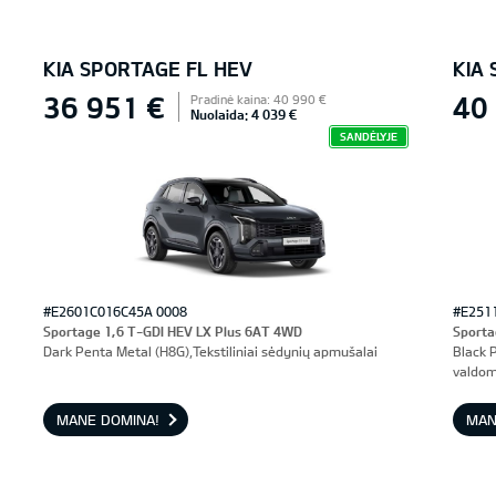
KIA SPORTAGE FL HEV
KIA
36 951 €
40
Pradinė kaina: 40 990 €
Nuolaida: 4 039 €
SANDĖLYJE
#E2601C016C45A 0008
#E251
Sportage 1,6 T-GDI HEV LX Plus 6AT 4WD
Sporta
Dark Penta Metal (H8G),Tekstiliniai sėdynių apmušalai
Black 
valdom
MANE DOMINA!
MAN