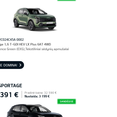
2C024C45A 0002
ge 1,6 T-GDI HEV LX Plus 6AT 4WD
ence Green (EXG),Tekstiliniai sėdynių apmušalai
E DOMINA!
 SPORTAGE
 391 €
Pradinė kaina: 32 590 €
Nuolaida: 3 199 €
SANDĖLYJE