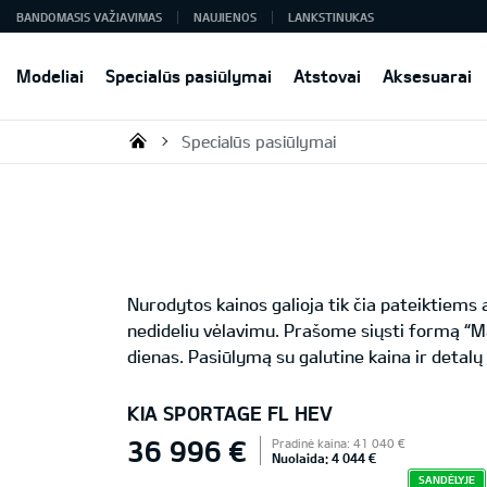
BANDOMASIS VAŽIAVIMAS
NAUJIENOS
LANKSTINUKAS
Modeliai
Specialūs pasiūlymai
Atstovai
Aksesuarai
Specialūs pasiūlymai
KIA AUTO AS
Nurodytos kainos galioja tik čia pateiktiem
nedideliu vėlavimu. Prašome siųsti formą “M
dienas. Pasiūlymą su galutine kaina ir detalų
KIA SPORTAGE FL HEV
36 996 €
Pradinė kaina: 41 040 €
Nuolaida: 4 044 €
SANDĖLYJE