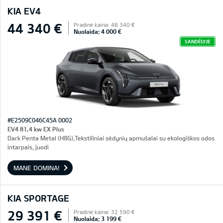
KIA EV4
44 340 €
Pradinė kaina: 48 340 €
Nuolaida: 4 000 €
SANDĖLYJE
#E2509C046C45A 0002
EV4 81,4 kw EX Plus
Dark Penta Metal (H8G),Tekstiliniai sėdynių apmušalai su ekologiškos odos
intarpais, juodi
MANE DOMINA!
KIA SPORTAGE
29 391 €
Pradinė kaina: 32 590 €
Nuolaida: 3 199 €