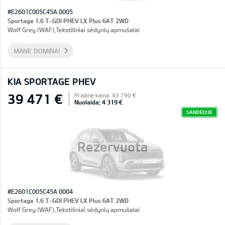
#E2601C005C45A 0005
Sportage 1.6 T-GDI PHEV LX Plus 6AT 2WD
Wolf Grey (WAF),Tekstiliniai sėdynių apmušalai
MANE DOMINA!
KIA SPORTAGE PHEV
39 471 €
Pradinė kaina: 43 790 €
Nuolaida: 4 319 €
SANDĖLYJE
Rezervuota
#E2601C005C45A 0004
Sportage 1.6 T-GDI PHEV LX Plus 6AT 2WD
Wolf Grey (WAF),Tekstiliniai sėdynių apmušalai