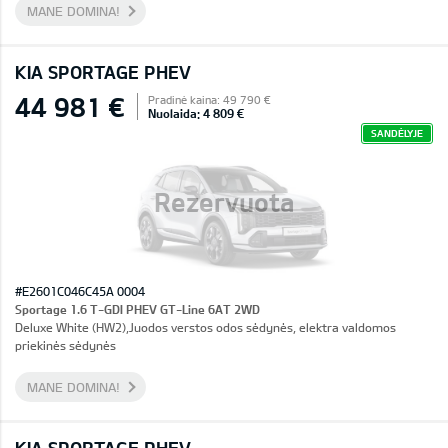
MANE DOMINA!
KIA SPORTAGE PHEV
44 981 €
Pradinė kaina: 49 790 €
Nuolaida: 4 809 €
SANDĖLYJE
Rezervuota
#E2601C046C45A 0004
Sportage 1.6 T-GDI PHEV GT-Line 6AT 2WD
Deluxe White (HW2),Juodos verstos odos sėdynės, elektra valdomos
priekinės sėdynės
MANE DOMINA!