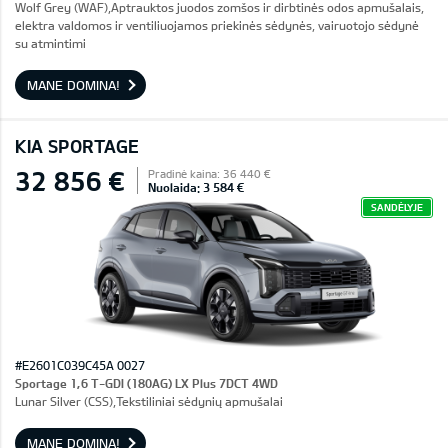
Wolf Grey (WAF),Aptrauktos juodos zomšos ir dirbtinės odos apmušalais,
elektra valdomos ir ventiliuojamos priekinės sėdynės, vairuotojo sėdynė
su atmintimi
MANE DOMINA!
KIA SPORTAGE
32 856 €
Pradinė kaina: 36 440 €
Nuolaida: 3 584 €
SANDĖLYJE
#E2601C039C45A 0027
Sportage 1,6 T-GDI (180AG) LX Plus 7DCT 4WD
Lunar Silver (CSS),Tekstiliniai sėdynių apmušalai
MANE DOMINA!