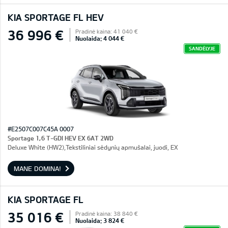
KIA SPORTAGE FL HEV
36 996 €
Pradinė kaina: 41 040 €
Nuolaida: 4 044 €
SANDĖLYJE
#E2507C007C45A 0007
Sportage 1,6 T-GDI HEV EX 6AT 2WD
Deluxe White (HW2),Tekstiliniai sėdynių apmušalai, juodi, EX
MANE DOMINA!
KIA SPORTAGE FL
35 016 €
Pradinė kaina: 38 840 €
Nuolaida: 3 824 €