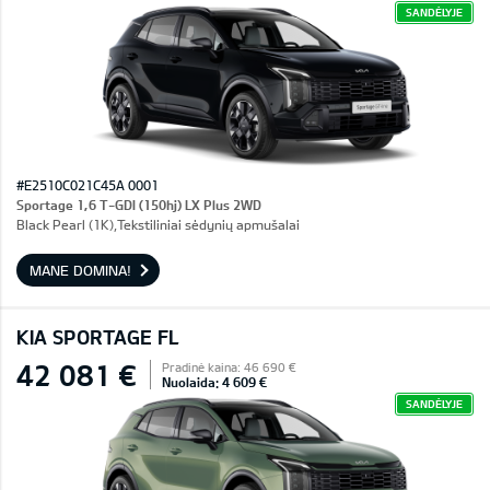
SANDĖLYJE
#E2510C021C45A 0001
Sportage 1,6 T-GDI (150hj) LX Plus 2WD
Black Pearl (1K),Tekstiliniai sėdynių apmušalai
MANE DOMINA!
KIA SPORTAGE FL
42 081 €
Pradinė kaina: 46 690 €
Nuolaida: 4 609 €
SANDĖLYJE