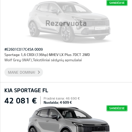
SANDĖLYJE
Rezervuota
#E2601C017C45A 0009
Sportage 1,6 CRDi (136hp) MHEV LX Plus 7DCT 2WD
Wolf Grey (WAF),Tekstiliniai sėdynių apmušalai
MANE DOMINA!
KIA SPORTAGE FL
42 081 €
Pradinė kaina: 46 690 €
Nuolaida: 4 609 €
SANDĖLYJE