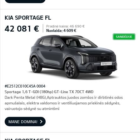
KIA SPORTAGE FL
42 081 €
Pradinė kaina: 46 690 €
Nuolaida: 4 609 €
SANDĖLYJE
#E2512C010C45A 0004
Sportage 1,6 T-GDI (180hp) GT-Line TX 7DCT 4WD
Dark Penta Metal (H8G),Aptrauktos juodos zomšos ir dirbtinės odos
apmušalais, elektra valdomos ir ventiliuojamos priekinės sėdynės,
vairuotojo sėdynė su atmintimi
MANE DOMINA!