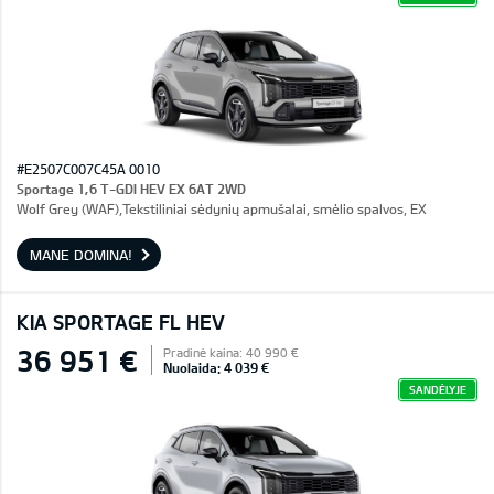
#E2507C007C45A 0010
Sportage 1,6 T-GDI HEV EX 6AT 2WD
Wolf Grey (WAF),Tekstiliniai sėdynių apmušalai, smėlio spalvos, EX
MANE DOMINA!
KIA SPORTAGE FL HEV
36 951 €
Pradinė kaina: 40 990 €
Nuolaida: 4 039 €
SANDĖLYJE