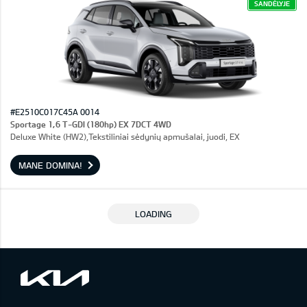
SANDĖLYJE
#E2510C017C45A 0014
Sportage 1,6 T-GDI (180hp) EX 7DCT 4WD
Deluxe White (HW2),Tekstiliniai sėdynių apmušalai, juodi, EX
MANE DOMINA!
LOADING