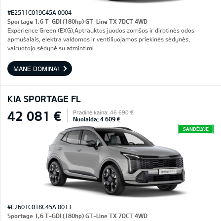
#E2511C019C45A 0004
Sportage 1,6 T-GDI (180hp) GT-Line TX 7DCT 4WD
Experience Green (EXG),Aptrauktos juodos zomšos ir dirbtinės odos
apmušalais, elektra valdomos ir ventiliuojamos priekinės sėdynės,
vairuotojo sėdynė su atmintimi
MANE DOMINA!
KIA SPORTAGE FL
42 081 €
Pradinė kaina: 46 690 €
Nuolaida: 4 609 €
SANDĖLYJE
#E2601C018C45A 0013
Sportage 1,6 T-GDI (180hp) GT-Line TX 7DCT 4WD