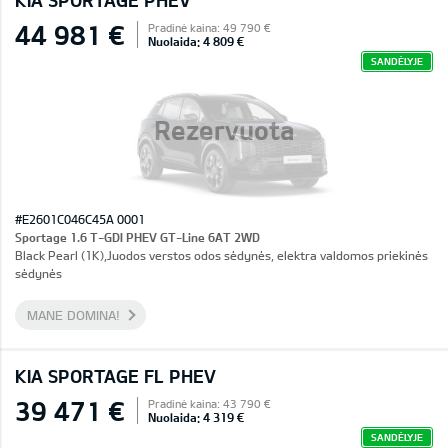
KIA SPORTAGE PHEV
44 981 €
Pradinė kaina: 49 790 €
Nuolaida: 4 809 €
SANDĖLYJE
Rezervuota
#E2601C046C45A 0001
Sportage 1.6 T-GDI PHEV GT-Line 6AT 2WD
Black Pearl (1K),Juodos verstos odos sėdynės, elektra valdomos priekinės
sėdynės
MANE DOMINA!
KIA SPORTAGE FL PHEV
39 471 €
Pradinė kaina: 43 790 €
Nuolaida: 4 319 €
SANDĖLYJE