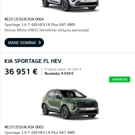
#E2512C024C45A 0004
Sportage 1,6 T-GDI HEV LX Plus 6AT 4WD
Deluxe White (HW2),Tekstiliniai sėdynių apmušalai
MANE DOMINA!
KIA SPORTAGE FL HEV
36 951 €
Pradinė kaina: 40 990 €
Nuolaida: 4 039 €
SANDĖLYJE
#E2512C024C45A 0002
Sportage 1,6 T-GDI HEV LX Plus 6AT 4WD