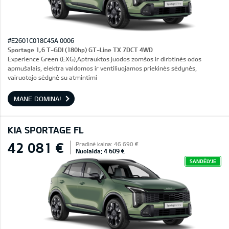
#E2601C018C45A 0006
Sportage 1,6 T-GDI (180hp) GT-Line TX 7DCT 4WD
Experience Green (EXG),Aptrauktos juodos zomšos ir dirbtinės odos
apmušalais, elektra valdomos ir ventiliuojamos priekinės sėdynės,
vairuotojo sėdynė su atmintimi
MANE DOMINA!
KIA SPORTAGE FL
42 081 €
Pradinė kaina: 46 690 €
Nuolaida: 4 609 €
SANDĖLYJE