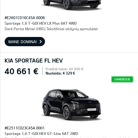
#E2601C016C45A 0008
Sportage 1,6 T-GDI HEV LX Plus 6AT 4WD
Dark Penta Metal (H8G),Tekstiliniai sėdynių apmušalai
MANE DOMINA!
KIA SPORTAGE FL HEV
40 661 €
Pradinė kaina: 44 990 €
Nuolaida: 4 329 €
SANDĖLYJE
#E2511C023C45A 0001
Sportage 1,6 T-GDI HEV GT-Line 6AT 2WD