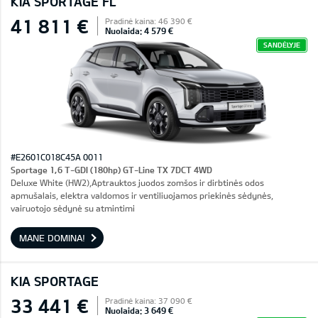
KIA SPORTAGE FL
41 811 €
Pradinė kaina: 46 390 €
Nuolaida: 4 579 €
SANDĖLYJE
#E2601C018C45A 0011
Sportage 1,6 T-GDI (180hp) GT-Line TX 7DCT 4WD
Deluxe White (HW2),Aptrauktos juodos zomšos ir dirbtinės odos
apmušalais, elektra valdomos ir ventiliuojamos priekinės sėdynės,
vairuotojo sėdynė su atmintimi
MANE DOMINA!
KIA SPORTAGE
33 441 €
Pradinė kaina: 37 090 €
Nuolaida: 3 649 €