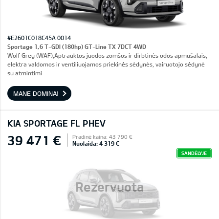
#E2601C018C45A 0014
Sportage 1,6 T-GDI (180hp) GT-Line TX 7DCT 4WD
Wolf Grey (WAF),Aptrauktos juodos zomšos ir dirbtinės odos apmušalais,
elektra valdomos ir ventiliuojamos priekinės sėdynės, vairuotojo sėdynė
su atmintimi
MANE DOMINA!
KIA SPORTAGE FL PHEV
39 471 €
Pradinė kaina: 43 790 €
Nuolaida: 4 319 €
SANDĖLYJE
Rezervuota