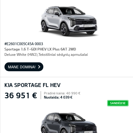
#E2601C005C45A 0003
Sportage 1.6 T-GDI PHEV LX Plus 6AT 2WD
Deluxe White (HW2),Tekstiliniai sėdynių apmušalai
MANE DOMINA!
KIA SPORTAGE FL HEV
36 951 €
Pradinė kaina: 40 990 €
Nuolaida: 4 039 €
SANDĖLYJE