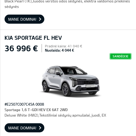
Black Pearl (1K),Juodos verstos odos sėdynės, elektra valdomos priekinės
sėdynės
MANE DOMINA!
KIA SPORTAGE FL HEV
36 996 €
Pradinė kaina: 41 040 €
Nuolaida: 4 044 €
SANDĖLYJE
#E2507C007C45A 0008
Sportage 1,6 T-GDI HEV EX 6AT 2WD
Deluxe White (HW2),Tekstiliniai sėdynių apmušalai, juodi, EX
MANE DOMINA!