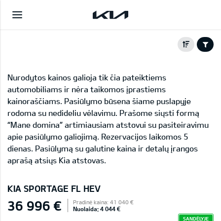
Nurodytos kainos galioja tik čia pateiktiems
automobiliams ir nėra taikomos įprastiems
kainoraščiams. Pasiūlymo būsena šiame puslapyje
rodoma su nedideliu vėlavimu. Prašome siųsti formą
“Mane domina” artimiausiam atstovui su pasiteiravimu
apie pasiūlymo galiojimą. Rezervacijos laikomos 5
dienas. Pasiūlymą su galutine kaina ir detalų įrangos
aprašą atsiųs Kia atstovas.
KIA SPORTAGE FL HEV
36 996 €
Pradinė kaina: 41 040 €
Nuolaida: 4 044 €
SANDĖLYJE