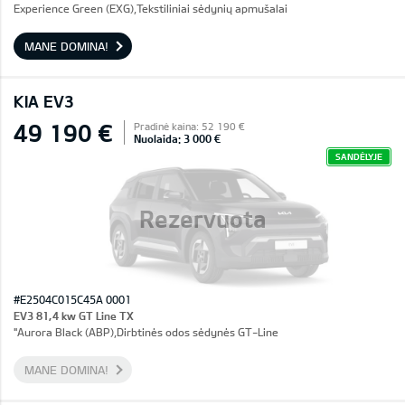
Experience Green (EXG),Tekstiliniai sėdynių apmušalai
MANE DOMINA!
KIA EV3
49 190 €
Pradinė kaina: 52 190 €
Nuolaida: 3 000 €
SANDĖLYJE
Rezervuota
#E2504C015C45A 0001
EV3 81,4 kw GT Line TX
"Aurora Black (ABP),Dirbtinės odos sėdynės GT-Line
MANE DOMINA!