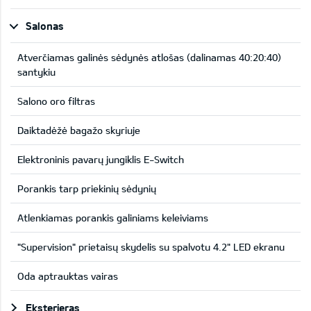
Salonas
Atverčiamas galinės sėdynės atlošas (dalinamas 40:20:40)
santykiu
Salono oro filtras
Daiktadėžė bagažo skyriuje
Elektroninis pavarų jungiklis E-Switch
Porankis tarp priekinių sėdynių
Atlenkiamas porankis galiniams keleiviams
"Supervision" prietaisų skydelis su spalvotu 4.2" LED ekranu
Oda aptrauktas vairas
Eksterjeras