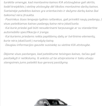
turėkite omenyje, kad montavimo kainos KIA atstovybėse gali skirtis,
todėl kreipkitės į vietinę atstovybę dėl tikslios montavimo darbų kainos.
Svetainėje pateiktos kainos yra orientacinės ir dažymo darbų kaina (kai
taikoma) nėra įtraukta.
· Pasirinkus šiuos lengvojo lydinio ratlankius, gali prireikti naujų padangų. Į
visas pateikiamas kainas padangų kaina nėra įskaičiuota.
· Kai kurie priedai gali būti nesuderinami tarpusavyje ar su standartine
automobilio specifikacija ir įranga.
· Kai kuriems priedams reikia papildomų dalių ar tvirtinimo elementų,
kurie nėra įskaičiuoti į nurodytą kainą.
· Daugiau informacijos gausite susisiekę su vietine KIA atstovybe.
Dėjome visas pastangas, kad pateiktume teisingas kainas, tačiau gali
pasitaikyti ir netikslumų. Iš anksto už tai atsiprašome ir tokiu atveju
stengsimės jums pateikti kuo geresnį pasiūlymą.