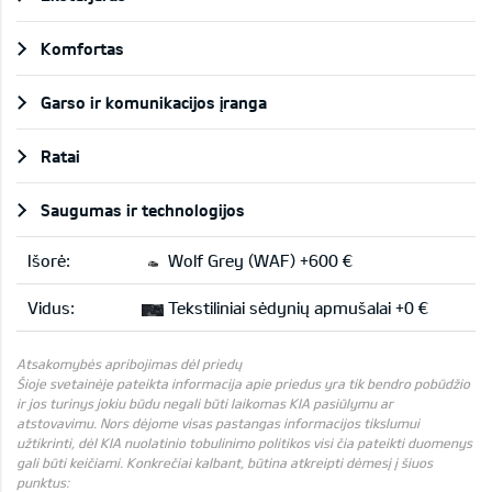
Komfortas
Garso ir komunikacijos įranga
Ratai
Saugumas ir technologijos
Išorė:
Wolf Grey (WAF) +600 €
Vidus:
Tekstiliniai sėdynių apmušalai +0 €
Atsakomybės apribojimas dėl priedų
Šioje svetainėje pateikta informacija apie priedus yra tik bendro pobūdžio
ir jos turinys jokiu būdu negali būti laikomas KIA pasiūlymu ar
atstovavimu. Nors dėjome visas pastangas informacijos tikslumui
užtikrinti, dėl KIA nuolatinio tobulinimo politikos visi čia pateikti duomenys
gali būti keičiami. Konkrečiai kalbant, būtina atkreipti dėmesį į šiuos
punktus: