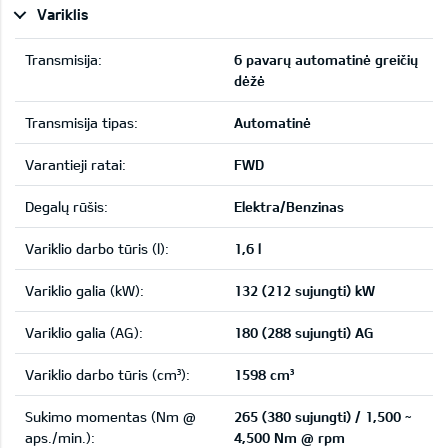
Variklis
Transmisija:
6 pavarų automatinė greičių
dėžė
Transmisija tipas:
Automatinė
Varantieji ratai:
FWD
Degalų rūšis:
Elektra/Benzinas
Variklio darbo tūris (l):
1,6 l
Variklio galia (kW):
132 (212 sujungti) kW
Variklio galia (AG):
180 (288 sujungti) AG
Variklio darbo tūris (cm³):
1598 cm³
Sukimo momentas (Nm @
265 (380 sujungti) / 1,500 ~
aps./min.):
4,500 Nm @ rpm