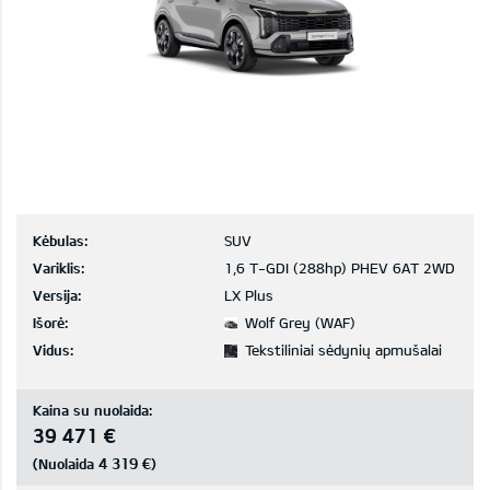
Kėbulas:
SUV
Variklis:
1,6 T-GDI (288hp) PHEV 6AT 2WD
Versija:
LX Plus
Išorė:
Wolf Grey (WAF)
Vidus:
Tekstiliniai sėdynių apmušalai
Kaina su nuolaida:
39 471 €
4 319 €
(Nuolaida
)