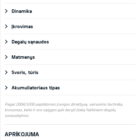
Dinamika
Įkrovimas
Degalų sąnaudos
Matmenys
Svoris, tūris
Akumuliatoriaus tipas
Pagal 2004/3/EB papildomos įrangos direktyvą, vairavimo technika,
krovumas, kelio ir oro sąlygos gali daryti įtaką faktiniam degalų
sunaudojimui.
APRĪKOJUMA