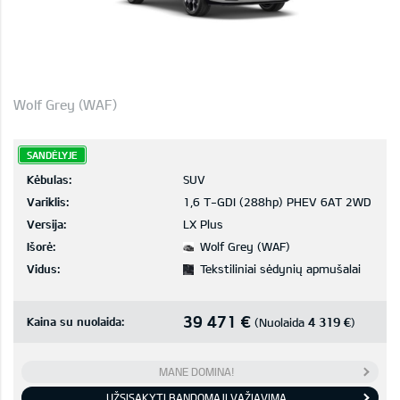
Wolf Grey (WAF)
SANDĖLYJE
Kėbulas:
SUV
Variklis:
1,6 T-GDI (288hp) PHEV 6AT 2WD
Versija:
LX Plus
Išorė:
Wolf Grey (WAF)
Vidus:
Tekstiliniai sėdynių apmušalai
39 471 €
Kaina su nuolaida:
4 319 €
(Nuolaida
)
MANE DOMINA!
UŽSISAKYTI BANDOMĄJĮ VAŽIAVIMĄ