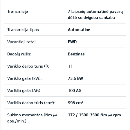
Transmisija:
7 laipsnių automatinė pavarų
dėžė su dviguba sankaba
Transmisija tipas:
Automatinė
Varantieji ratai:
FWD
Degalų rūšis:
Benzinas
Variklio darbo tūris (l):
1 l
Variklio galia (kW):
73.6 kW
Variklio galia (AG):
100 AG
Variklio darbo tūris (cm³):
998 cm³
Sukimo momentas (Nm @
172 / 1500~3500 Nm @ rpm
aps./min.):