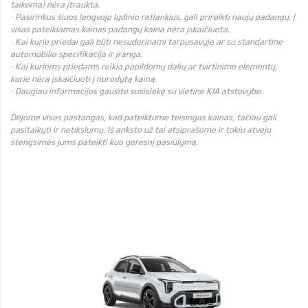
taikoma) nėra įtraukta.
· Pasirinkus šiuos lengvojo lydinio ratlankius, gali prireikti naujų padangų. Į
visas pateikiamas kainas padangų kaina nėra įskaičiuota.
· Kai kurie priedai gali būti nesuderinami tarpusavyje ar su standartine
automobilio specifikacija ir įranga.
· Kai kuriems priedams reikia papildomų dalių ar tvirtinimo elementų,
kurie nėra įskaičiuoti į nurodytą kainą.
· Daugiau informacijos gausite susisiekę su vietine KIA atstovybe.
Dėjome visas pastangas, kad pateiktume teisingas kainas, tačiau gali
pasitaikyti ir netikslumų. Iš anksto už tai atsiprašome ir tokiu atveju
stengsimės jums pateikti kuo geresnį pasiūlymą.