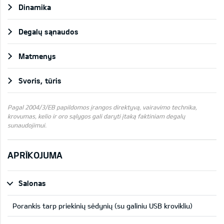
Dinamika
Degalų sąnaudos
Matmenys
Svoris, tūris
Pagal 2004/3/EB papildomos įrangos direktyvą, vairavimo technika,
krovumas, kelio ir oro sąlygos gali daryti įtaką faktiniam degalų
sunaudojimui.
APRĪKOJUMA
Salonas
Porankis tarp priekinių sėdynių (su galiniu USB krovikliu)