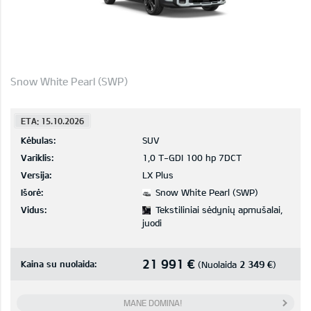
Snow White Pearl (SWP)
ETA: 15.10.2026
Kėbulas:
SUV
Variklis:
1,0 T-GDI 100 hp 7DCT
Versija:
LX Plus
Išorė:
Snow White Pearl (SWP)
Vidus:
Tekstiliniai sėdynių apmušalai,
juodi
21 991 €
Kaina su nuolaida:
2 349 €
(Nuolaida
)
MANE DOMINA!