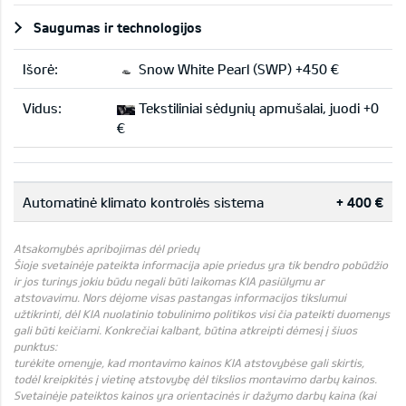
Saugumas ir technologijos
Išorė:
Snow White Pearl (SWP) +450 €
Vidus:
Tekstiliniai sėdynių apmušalai, juodi +0
€
Automatinė klimato kontrolės sistema
+ 400 €
Atsakomybės apribojimas dėl priedų
Šioje svetainėje pateikta informacija apie priedus yra tik bendro pobūdžio
ir jos turinys jokiu būdu negali būti laikomas KIA pasiūlymu ar
atstovavimu. Nors dėjome visas pastangas informacijos tikslumui
užtikrinti, dėl KIA nuolatinio tobulinimo politikos visi čia pateikti duomenys
gali būti keičiami. Konkrečiai kalbant, būtina atkreipti dėmesį į šiuos
punktus:
turėkite omenyje, kad montavimo kainos KIA atstovybėse gali skirtis,
todėl kreipkitės į vietinę atstovybę dėl tikslios montavimo darbų kainos.
Svetainėje pateiktos kainos yra orientacinės ir dažymo darbų kaina (kai