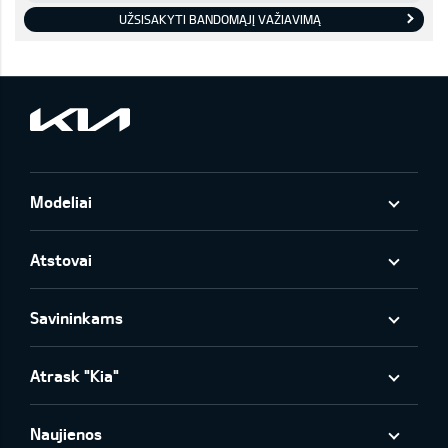
UŽSISAKYTI BANDOMĄJĮ VAŽIAVIMĄ
Modeliai
Atstovai
Savininkams
Atrask "Kia"
Naujienos