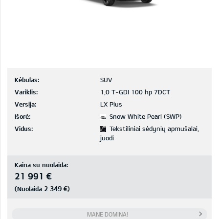
Kėbulas:
SUV
Variklis:
1,0 T-GDI 100 hp 7DCT
Versija:
LX Plus
Išorė:
Snow White Pearl (SWP)
Vidus:
Tekstiliniai sėdynių apmušalai,
juodi
Kaina su nuolaida:
21 991 €
2 349 €
(Nuolaida
)
MANE DOMINA!