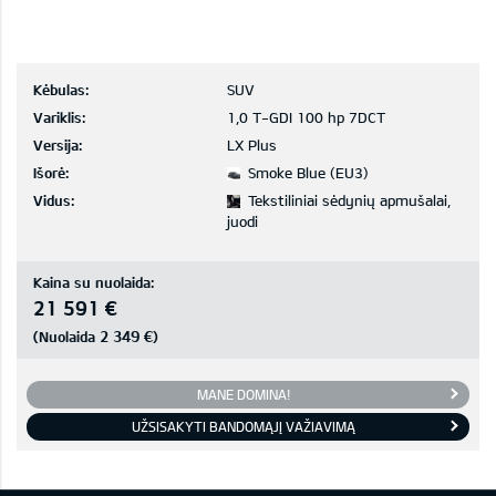
Kėbulas:
SUV
Variklis:
1,0 T-GDI 100 hp 7DCT
Versija:
LX Plus
Išorė:
Smoke Blue (EU3)
Vidus:
Tekstiliniai sėdynių apmušalai,
juodi
Kaina su nuolaida:
21 591 €
2 349 €
(Nuolaida
)
MANE DOMINA!
UŽSISAKYTI BANDOMĄJĮ VAŽIAVIMĄ