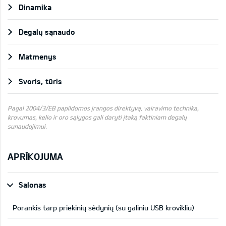
Dinamika
Degalų sąnaudo
Matmenys
Svoris, tūris
Pagal 2004/3/EB papildomos įrangos direktyvą, vairavimo technika,
krovumas, kelio ir oro sąlygos gali daryti įtaką faktiniam degalų
sunaudojimui.
APRĪKOJUMA
Salonas
Porankis tarp priekinių sėdynių (su galiniu USB krovikliu)