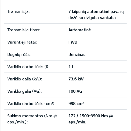
Transmisija:
7 laipsnių automatinė pavarų
dėžė su dviguba sankaba
Transmisija tipas:
Automatinė
Varantieji ratai:
FWD
Degalų rūšis:
Benzinas
Variklio darbo tūris (l):
1 l
Variklio galia (kW):
73.6 kW
Variklio galia (AG):
100 AG
Variklio darbo tūris (cm³):
998 cm³
Sukimo momentas (Nm @
172 / 1500~3500 Nm @
aps./min.):
aps./min.