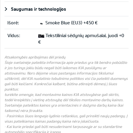
Saugumas ir technologijos
Išorė:
Smoke Blue (EU3) +450 €
Vidus:
Tekstiliniai sėdynių apmušalai, juodi +0
€
Atsakomybės apribojimas dėl priedų
Šioje svetainėje pateikta informacija apie priedus yra tik bendro pobūdžio
ir jos turinys jokiu būdu negali būti laikomas KIA pasiūlymu ar
atstovavimu. Nors dėjome visas pastangas informacijos tikslumui
užtikrinti, dėl KIA nuolatinio tobulinimo politikos visi čia pateikti duomenys
gali būti keičiami. Konkrečiai kalbant, būtina atkreipti dėmesį į šiuos
punktus:
turėkite omenyje, kad montavimo kainos KIA atstovybėse gali skirtis,
todėl kreipkitės į vietinę atstovybę dėl tikslios montavimo darbų kainos.
Svetainėje pateiktos kainos yra orientacinės ir dažymo darbų kaina (kai
taikoma) nėra įtraukta.
· Pasirinkus šiuos lengvojo lydinio ratlankius, gali prireikti naujų padangų. Į
visas pateikiamas kainas padangų kaina nėra įskaičiuota.
· Kai kurie priedai gali būti nesuderinami tarpusavyje ar su standartine
automobilio specifikacija ir įranga.