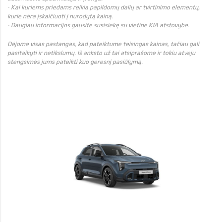
· Kai kuriems priedams reikia papildomų dalių ar tvirtinimo elementų,
kurie nėra įskaičiuoti į nurodytą kainą.
· Daugiau informacijos gausite susisiekę su vietine KIA atstovybe.
Dėjome visas pastangas, kad pateiktume teisingas kainas, tačiau gali
pasitaikyti ir netikslumų. Iš anksto už tai atsiprašome ir tokiu atveju
stengsimės jums pateikti kuo geresnį pasiūlymą.