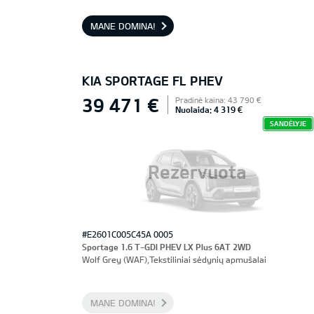
priekinės sėdynės, vairuotojo sėdynė su atmintimi
MANE DOMINA!
KIA SPORTAGE FL PHEV
39 471 €
Pradinė kaina: 43 790 €
Nuolaida: 4 319 €
SANDĖLYJE
Rezervuota
#E2601C005C45A 0005
Sportage 1.6 T-GDI PHEV LX Plus 6AT 2WD
Wolf Grey (WAF),Tekstiliniai sėdynių apmušalai
MANE DOMINA!