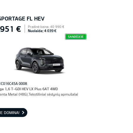
 SPORTAGE FL HEV
 951 €
Pradinė kaina: 40 990 €
Nuolaida: 4 039 €
SANDĖLYJE
1C016C45A 0008
ge 1,6 T-GDI HEV LX Plus 6AT 4WD
enta Metal (H8G),Tekstiliniai sėdynių apmušalai
E DOMINA!