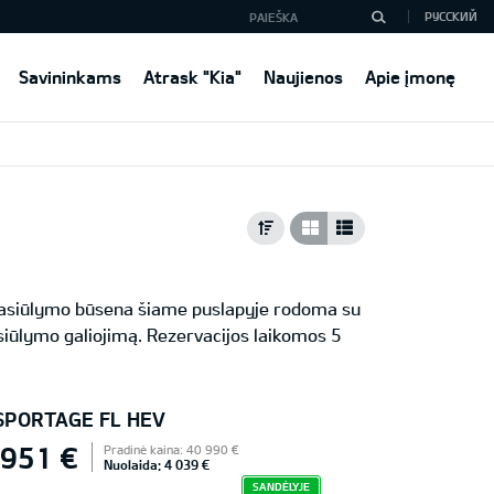
РУССКИЙ
Savininkams
Atrask "Kia"
Naujienos
Apie įmonę
 Pasiūlymo būsena šiame puslapyje rodoma su
iūlymo galiojimą. Rezervacijos laikomos 5
 SPORTAGE FL HEV
 951 €
Pradinė kaina: 40 990 €
Nuolaida: 4 039 €
SANDĖLYJE