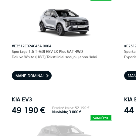
#E2512C024C45A 0004
#E251
Sportage 1,6 T-GDI HEV LX Plus 6AT 4WD
Sporta
Deluxe White (HW2),Tekstiliniai sėdynių apmušalai
Experi
MANE DOMINA!
MAN
KIA EV3
KIA 
49 190 €
44
Pradinė kaina: 52 190 €
Nuolaida: 3 000 €
SANDĖLYJE