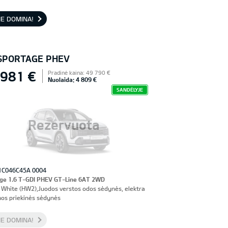
nės sėdynės, vairuotojo sėdynė su atmintimi
E DOMINA!
 SPORTAGE PHEV
 981 €
Pradinė kaina: 49 790 €
Nuolaida: 4 809 €
SANDĖLYJE
Rezervuota
1C046C45A 0004
ge 1.6 T-GDI PHEV GT-Line 6AT 2WD
 White (HW2),Juodos verstos odos sėdynės, elektra
os priekinės sėdynės
E DOMINA!