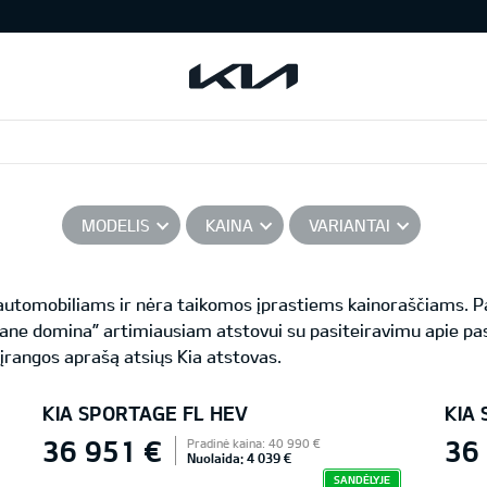
MODELIS
KAINA
VARIANTAI
s automobiliams ir nėra taikomos įprastiems kainoraščiams.
ane domina” artimiausiam atstovui su pasiteiravimu apie pas
 įrangos aprašą atsiųs Kia atstovas.
KIA SPORTAGE FL HEV
KIA
36 951 €
36
Pradinė kaina: 40 990 €
Nuolaida: 4 039 €
SANDĖLYJE