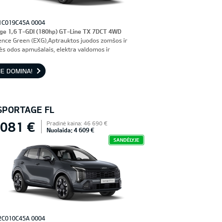
1C019C45A 0004
ge 1,6 T-GDI (180hp) GT-Line TX 7DCT 4WD
ence Green (EXG),Aptrauktos juodos zomšos ir
nės odos apmušalais, elektra valdomos ir
iuojamos priekinės sėdynės, vairuotojo sėdynė su
imi
E DOMINA!
 SPORTAGE FL
 081 €
Pradinė kaina: 46 690 €
Nuolaida: 4 609 €
SANDĖLYJE
2C010C45A 0004