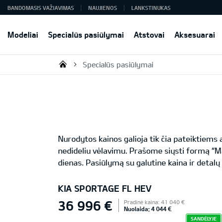
BANDOMASIS VAŽIAVIMAS
NAUJIENOS
LANKSTINUKAS
Modeliai
Specialūs pasiūlymai
Atstovai
Aksesuarai
Specialūs pasiūlymai
KIA AUTO AS
Nurodytos kainos galioja tik čia pateiktiem
nedideliu vėlavimu. Prašome siųsti formą “M
dienas. Pasiūlymą su galutine kaina ir detalų
KIA SPORTAGE FL HEV
36 996 €
Pradinė kaina: 41 040 €
Nuolaida: 4 044 €
SANDĖLYJE