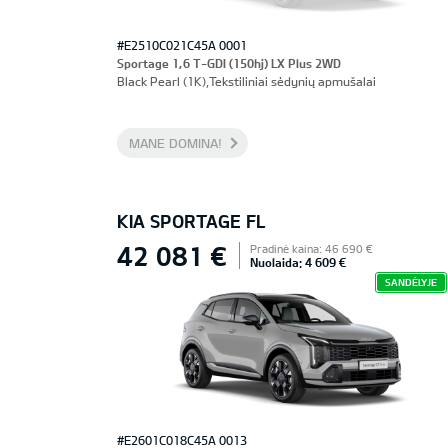
#E2510C021C45A 0001
Sportage 1,6 T-GDI (150hj) LX Plus 2WD
Black Pearl (1K),Tekstiliniai sėdynių apmušalai
MANE DOMINA!
KIA SPORTAGE FL
42 081 €
Pradinė kaina: 46 690 €
Nuolaida: 4 609 €
SANDĖLYJE
#E2601C018C45A 0013