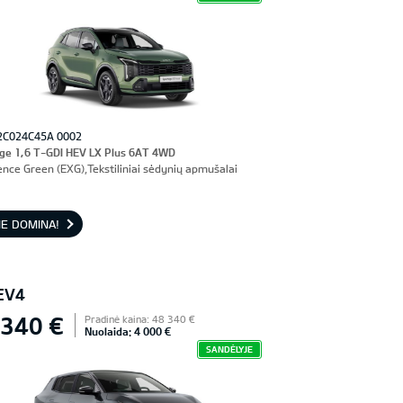
2C024C45A 0002
ge 1,6 T-GDI HEV LX Plus 6AT 4WD
ence Green (EXG),Tekstiliniai sėdynių apmušalai
E DOMINA!
EV4
 340 €
Pradinė kaina: 48 340 €
Nuolaida: 4 000 €
SANDĖLYJE