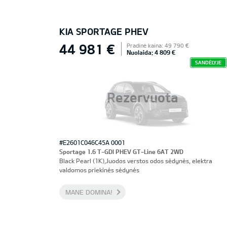
KIA SPORTAGE PHEV
44 981 €
Pradinė kaina: 49 790 €
Nuolaida: 4 809 €
SANDĖLYJE
Rezervuota
#E2601C046C45A 0001
Sportage 1.6 T-GDI PHEV GT-Line 6AT 2WD
Black Pearl (1K),Juodos verstos odos sėdynės, elektra
valdomos priekinės sėdynės
MANE DOMINA!