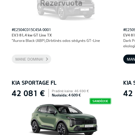
Rezervuota
#E2504C015C45A 0001
#E250
EV3 81,4 kw GT Line TX
EV4 81
"Aurora Black (ABP),Dirbtinės odos sėdynės GT-Line
Dark P
ekologi
MANE DOMINA!
MAN
KIA SPORTAGE FL
KIA
42 081 €
42
Pradinė kaina: 46 690 €
Nuolaida: 4 609 €
SANDĖLYJE