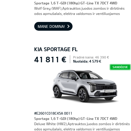
Sportage 1,6 T-GDI (180hp) GT-Line TX 7DCT 4WD
Wolf Grey (WAF),Aptrauktos juodos zomšos ir dirbtinės
odos apmušalais, elektra valdomos ir ventiliuojamos
priekinės sėdynės, vairuotojo sėdynė su atmintimi
MANE DOMINA!
KIA SPORTAGE FL
41 811 €
Pradinė kaina: 46 390 €
Nuolaida: 4 579 €
SANDĖLYJE
#E2601C018C45A 0011
Sportage 1,6 T-GDI (180hp) GT-Line TX 7DCT 4WD
Deluxe White (HW2),Aptrauktos juodos zomšos ir dirbtinės
odos apmušalais, elektra valdomos ir ventiliuojamos