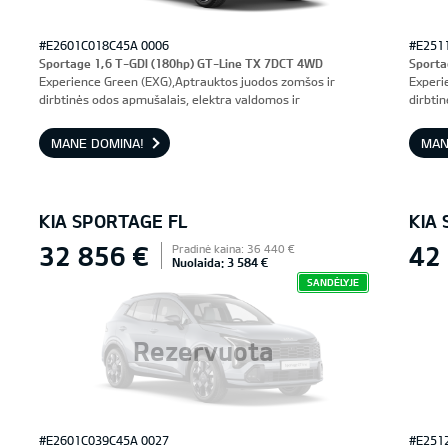
#E2601C018C45A 0006
#E251
Sportage 1,6 T-GDI (180hp) GT-Line TX 7DCT 4WD
Sporta
Experience Green (EXG),Aptrauktos juodos zomšos ir
Experi
dirbtinės odos apmušalais, elektra valdomos ir
dirbti
ventiliuojamos priekinės sėdynės, vairuotojo sėdynė su
ventil
atmintimi
atmint
MANE DOMINA!
MAN
KIA SPORTAGE FL
KIA
32 856 €
42
Pradinė kaina: 36 440 €
Nuolaida: 3 584 €
SANDĖLYJE
Rezervuota
#E2601C039C45A 0027
#E251