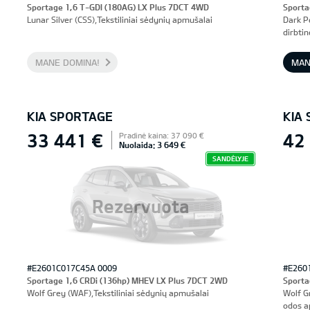
Sportage 1,6 T-GDI (180AG) LX Plus 7DCT 4WD
Sporta
Lunar Silver (CSS),Tekstiliniai sėdynių apmušalai
Dark P
dirbti
ventil
atmint
MANE DOMINA!
MAN
KIA SPORTAGE
KIA
33 441 €
42
Pradinė kaina: 37 090 €
Nuolaida: 3 649 €
SANDĖLYJE
Rezervuota
#E2601C017C45A 0009
#E260
Sportage 1,6 CRDi (136hp) MHEV LX Plus 7DCT 2WD
Sporta
Wolf Grey (WAF),Tekstiliniai sėdynių apmušalai
Wolf G
odos a