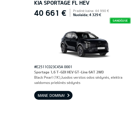
KIA SPORTAGE FL HEV
40 661 €
Pradinė kaina: 44 990 €
Nuolaida: 4 329 €
SANDĖLYJE
#E2511C023C45A 0001
Sportage 1,6 T-GDI HEV GT-Line 6AT 2WD
Black Pearl (1K),Juodos verstos odos sėdynės, elektra
valdomos priekinės sėdynės
MANE DOMINA!