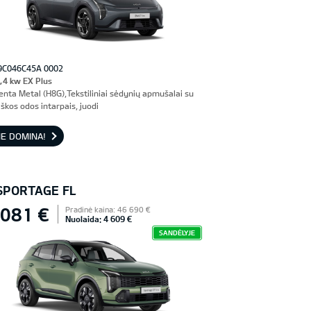
9C046C45A 0002
,4 kw EX Plus
enta Metal (H8G),Tekstiliniai sėdynių apmušalai su
škos odos intarpais, juodi
E DOMINA!
 SPORTAGE FL
 081 €
Pradinė kaina: 46 690 €
Nuolaida: 4 609 €
SANDĖLYJE