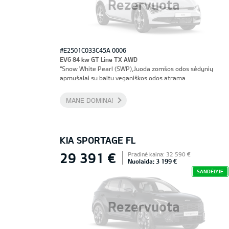
Rezervuota
#E2501C033C45A 0006
EV6 84 kw GT Line TX AWD
"Snow White Pearl (SWP),Juoda zomšos odos sėdynių
apmušalai su baltu veganiškos odos atrama
MANE DOMINA!
KIA SPORTAGE FL
29 391 €
Pradinė kaina: 32 590 €
Nuolaida: 3 199 €
SANDĖLYJE
Rezervuota