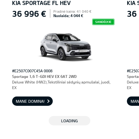
KIA SPORTAGE FL HEV
KIA
36 996 €
36
Pradinė kaina: 41 040 €
Nuolaida: 4 044 €
SANDĖLYJE
#E2507C007C45A 0008
#E250
Sportage 1,6 T-GDI HEV EX 6AT 2WD
Sporta
Deluxe White (HW2),Tekstiliniai sėdynių apmušalai, juodi,
Deluxe 
EX
EX
MANE DOMINA!
MAN
LOADING