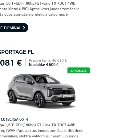
ge 1,6 T-GDI (180hp) GT-Line TX 7DCT 4WD
enta Metal (H8G),Aptrauktos juodos zomšos ir
nės odos apmušalais, elektra valdomos ir
iuojamos priekinės sėdynės, vairuotojo sėdynė su
imi
E DOMINA!
 SPORTAGE FL
 081 €
Pradinė kaina: 46 690 €
Nuolaida: 4 609 €
SANDĖLYJE
1C018C45A 0014
ge 1,6 T-GDI (180hp) GT-Line TX 7DCT 4WD
rey (WAF),Aptrauktos juodos zomšos ir dirbtinės
pmušalais, elektra valdomos ir ventiliuojamos