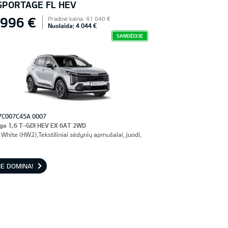
 SPORTAGE FL HEV
 996 €
Pradinė kaina: 41 040 €
Nuolaida: 4 044 €
SANDĖLYJE
7C007C45A 0007
ge 1,6 T-GDI HEV EX 6AT 2WD
White (HW2),Tekstiliniai sėdynių apmušalai, juodi,
E DOMINA!