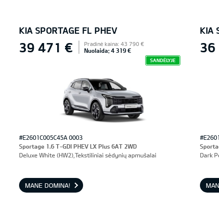
KIA SPORTAGE FL PHEV
KIA
39 471 €
36
Pradinė kaina: 43 790 €
Nuolaida: 4 319 €
SANDĖLYJE
#E2601C005C45A 0003
#E260
Sportage 1.6 T-GDI PHEV LX Plus 6AT 2WD
Sporta
Deluxe White (HW2),Tekstiliniai sėdynių apmušalai
Dark P
MANE DOMINA!
MAN