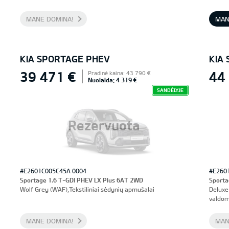
prieki
MANE DOMINA!
MAN
KIA SPORTAGE PHEV
KIA
39 471 €
44
Pradinė kaina: 43 790 €
Nuolaida: 4 319 €
SANDĖLYJE
Rezervuota
#E2601C005C45A 0004
#E260
Sportage 1.6 T-GDI PHEV LX Plus 6AT 2WD
Sporta
Wolf Grey (WAF),Tekstiliniai sėdynių apmušalai
Deluxe
valdom
MANE DOMINA!
MAN