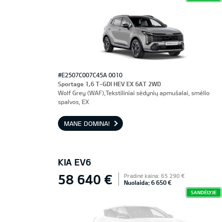
#E2507C007C45A 0010
Sportage 1,6 T-GDI HEV EX 6AT 2WD
Wolf Grey (WAF),Tekstiliniai sėdynių apmušalai, smėlio
spalvos, EX
MANE DOMINA!
KIA EV6
58 640 €
Pradinė kaina: 65 290 €
Nuolaida: 6 650 €
SANDĖLYJE