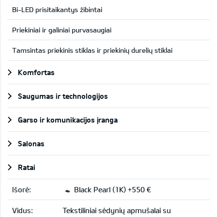
Bi-LED prisitaikantys žibintai
Priekiniai ir galiniai purvasaugiai
Tamsintas priekinis stiklas ir priekinių durelių stiklai
Komfortas
Saugumas ir technologijos
Garso ir komunikacijos įranga
Salonas
Ratai
Išorė:
Black Pearl (1K) +550 €
Vidus:
Tekstiliniai sėdynių apmušalai su