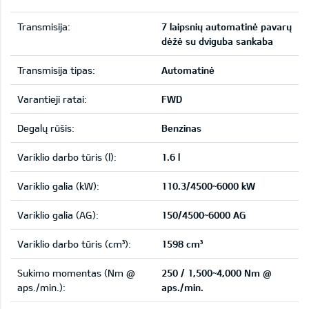
Transmisija:
7 laipsnių automatinė pavarų
dėžė su dviguba sankaba
Transmisija tipas:
Automatinė
Varantieji ratai:
FWD
Degalų rūšis:
Benzinas
Variklio darbo tūris (l):
1.6 l
Variklio galia (kW):
110.3/4500~6000 kW
Variklio galia (AG):
150/4500~6000 AG
Variklio darbo tūris (cm³):
1598 cm³
Sukimo momentas (Nm @
250 / 1,500~4,000 Nm @
aps./min.):
aps./min.