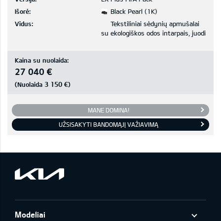
Išorė:
Black Pearl (1K)
Vidus:
Tekstiliniai sėdynių apmušalai
su ekologiškos odos intarpais, juodi
Kaina su nuolaida:
27 040 €
3 150 €
(Nuolaida
)
MANE DOMINA!
UŽSISAKYTI BANDOMĄJĮ VAŽIAVIMĄ
Modeliai