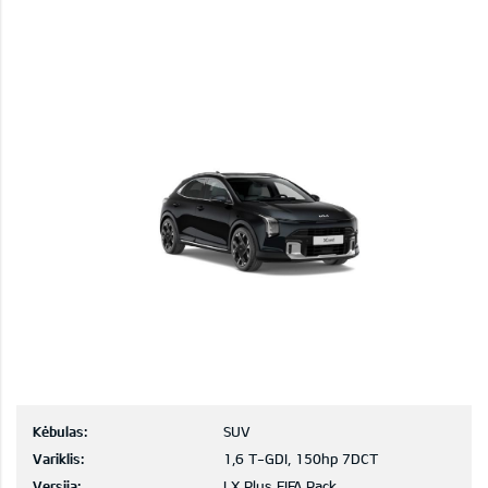
Kėbulas:
SUV
Variklis:
1,6 T-GDI, 150hp 7DCT
Versija:
LX Plus FIFA Pack