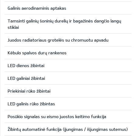
Galinis aerodinaminis aptakas
Tamsinti galinių šoninių durelių ir bagažinės dangčio langų
stiklai
Juodos radiatoriaus grotelės su chromuotu apvadu
Kėbulo spalvos durų rankenos
LED dienos žibintai
LED galiniai žibintai
Priekiniai rūko žibintai
LED galinis rūko žibintas
Posūkio signalas su eismo juostos keitimo funkcija
Žibintų automatinė funkcija (įjungimas / išjungimas sutemus)