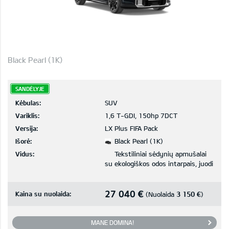
Black Pearl (1K)
SANDĖLYJE
Kėbulas:
SUV
Variklis:
1,6 T-GDI, 150hp 7DCT
Versija:
LX Plus FIFA Pack
Išorė:
Black Pearl (1K)
Vidus:
Tekstiliniai sėdynių apmušalai
su ekologiškos odos intarpais, juodi
27 040 €
Kaina su nuolaida:
3 150 €
(Nuolaida
)
MANE DOMINA!