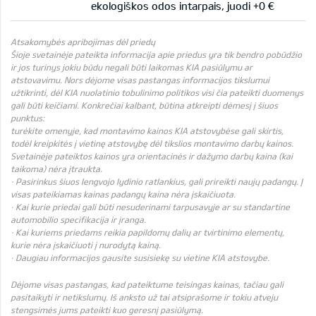
ekologiškos odos intarpais, juodi +0 €
Atsakomybės apribojimas dėl priedų
Šioje svetainėje pateikta informacija apie priedus yra tik bendro pobūdžio
ir jos turinys jokiu būdu negali būti laikomas KIA pasiūlymu ar
atstovavimu. Nors dėjome visas pastangas informacijos tikslumui
užtikrinti, dėl KIA nuolatinio tobulinimo politikos visi čia pateikti duomenys
gali būti keičiami. Konkrečiai kalbant, būtina atkreipti dėmesį į šiuos
punktus:
turėkite omenyje, kad montavimo kainos KIA atstovybėse gali skirtis,
todėl kreipkitės į vietinę atstovybę dėl tikslios montavimo darbų kainos.
Svetainėje pateiktos kainos yra orientacinės ir dažymo darbų kaina (kai
taikoma) nėra įtraukta.
· Pasirinkus šiuos lengvojo lydinio ratlankius, gali prireikti naujų padangų. Į
visas pateikiamas kainas padangų kaina nėra įskaičiuota.
· Kai kurie priedai gali būti nesuderinami tarpusavyje ar su standartine
automobilio specifikacija ir įranga.
· Kai kuriems priedams reikia papildomų dalių ar tvirtinimo elementų,
kurie nėra įskaičiuoti į nurodytą kainą.
· Daugiau informacijos gausite susisiekę su vietine KIA atstovybe.
Dėjome visas pastangas, kad pateiktume teisingas kainas, tačiau gali
pasitaikyti ir netikslumų. Iš anksto už tai atsiprašome ir tokiu atveju
stengsimės jums pateikti kuo geresnį pasiūlymą.