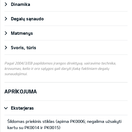
Dinamika
Degalų sąnaudo
Matmenys
Svoris, tūris
Pagal 2004/3/EB papildomos įrangos direktyvą, vairavimo technika,
krovumas, kelio ir oro sąlygos gali daryti įtaką faktiniam degalų
sunaudojimui.
APRĪKOJUMA
Eksterjeras
Šildomas priekinis stiklas (apima PK0006; negalima užsakyti
kartu su PK0014 ir PK0015)