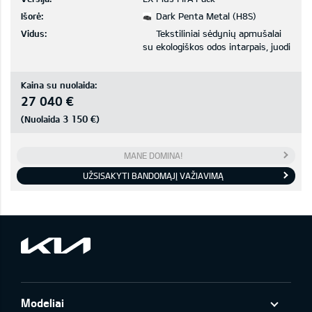
Išorė:
Dark Penta Metal (H8S)
Vidus:
Tekstiliniai sėdynių apmušalai
su ekologiškos odos intarpais, juodi
Kaina su nuolaida:
27 040 €
3 150 €
(Nuolaida
)
MANE DOMINA!
UŽSISAKYTI BANDOMĄJĮ VAŽIAVIMĄ
Modeliai