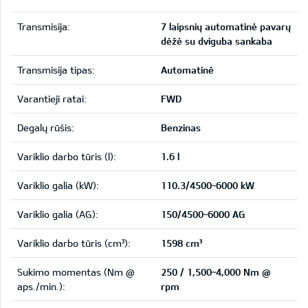
Transmisija:
7 laipsnių automatinė pavarų
dėžė su dviguba sankaba
Transmisija tipas:
Automatinė
Varantieji ratai:
FWD
Degalų rūšis:
Benzinas
Variklio darbo tūris (l):
1.6 l
Variklio galia (kW):
110.3/4500~6000 kW
Variklio galia (AG):
150/4500~6000 AG
Variklio darbo tūris (cm³):
1598 cm³
Sukimo momentas (Nm @
250 / 1,500~4,000 Nm @
aps./min.):
rpm