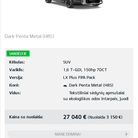
Dark Penta Metal (H8S)
SANDĖLYJE
Kėbulas:
SUV
Variklis:
1,6 T-GDI, 150hp 7DCT
Versija:
LX Plus FIFA Pack
Išorė:
Dark Penta Metal (H8S)
Vidus:
Tekstiliniai sėdynių apmušalai
su ekologiškos odos intarpais, juodi
27 040 €
Kaina su nuolaida:
3 150 €
(Nuolaida
)
MANE DOMINA!