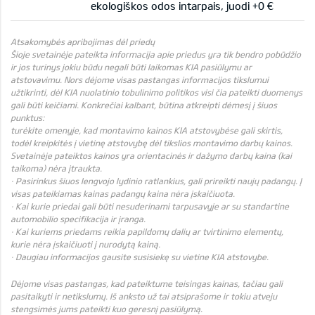
ekologiškos odos intarpais, juodi +0 €
Atsakomybės apribojimas dėl priedų
Šioje svetainėje pateikta informacija apie priedus yra tik bendro pobūdžio
ir jos turinys jokiu būdu negali būti laikomas KIA pasiūlymu ar
atstovavimu. Nors dėjome visas pastangas informacijos tikslumui
užtikrinti, dėl KIA nuolatinio tobulinimo politikos visi čia pateikti duomenys
gali būti keičiami. Konkrečiai kalbant, būtina atkreipti dėmesį į šiuos
punktus:
turėkite omenyje, kad montavimo kainos KIA atstovybėse gali skirtis,
todėl kreipkitės į vietinę atstovybę dėl tikslios montavimo darbų kainos.
Svetainėje pateiktos kainos yra orientacinės ir dažymo darbų kaina (kai
taikoma) nėra įtraukta.
· Pasirinkus šiuos lengvojo lydinio ratlankius, gali prireikti naujų padangų. Į
visas pateikiamas kainas padangų kaina nėra įskaičiuota.
· Kai kurie priedai gali būti nesuderinami tarpusavyje ar su standartine
automobilio specifikacija ir įranga.
· Kai kuriems priedams reikia papildomų dalių ar tvirtinimo elementų,
kurie nėra įskaičiuoti į nurodytą kainą.
· Daugiau informacijos gausite susisiekę su vietine KIA atstovybe.
Dėjome visas pastangas, kad pateiktume teisingas kainas, tačiau gali
pasitaikyti ir netikslumų. Iš anksto už tai atsiprašome ir tokiu atveju
stengsimės jums pateikti kuo geresnį pasiūlymą.