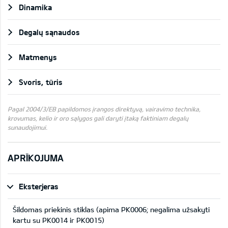
Dinamika
Degalų sąnaudos
Matmenys
Svoris, tūris
Pagal 2004/3/EB papildomos įrangos direktyvą, vairavimo technika,
krovumas, kelio ir oro sąlygos gali daryti įtaką faktiniam degalų
sunaudojimui.
APRĪKOJUMA
Eksterjeras
Šildomas priekinis stiklas (apima PK0006; negalima užsakyti
kartu su PK0014 ir PK0015)