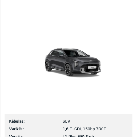
Kėbulas:
SUV
Variklis:
1,6 T-GDI, 150hp 7DCT
Versija:
LX Plus FIFA Pack