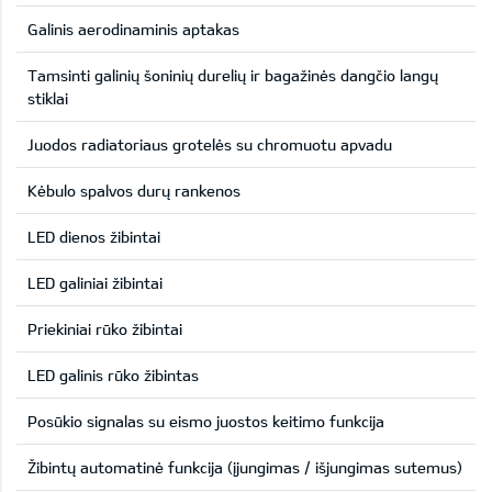
Galinis aerodinaminis aptakas
Tamsinti galinių šoninių durelių ir bagažinės dangčio langų
stiklai
Juodos radiatoriaus grotelės su chromuotu apvadu
Kėbulo spalvos durų rankenos
LED dienos žibintai
LED galiniai žibintai
Priekiniai rūko žibintai
LED galinis rūko žibintas
Posūkio signalas su eismo juostos keitimo funkcija
Žibintų automatinė funkcija (įjungimas / išjungimas sutemus)