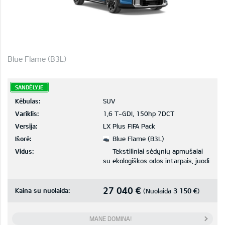
Blue Flame (B3L)
SANDĖLYJE
Kėbulas:
SUV
Variklis:
1,6 T-GDI, 150hp 7DCT
Versija:
LX Plus FIFA Pack
Išorė:
Blue Flame (B3L)
Vidus:
Tekstiliniai sėdynių apmušalai
su ekologiškos odos intarpais, juodi
27 040 €
Kaina su nuolaida:
3 150 €
(Nuolaida
)
MANE DOMINA!