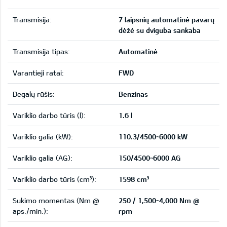
Transmisija:
7 laipsnių automatinė pavarų
dėžė su dviguba sankaba
Transmisija tipas:
Automatinė
Varantieji ratai:
FWD
Degalų rūšis:
Benzinas
Variklio darbo tūris (l):
1.6 l
Variklio galia (kW):
110.3/4500~6000 kW
Variklio galia (AG):
150/4500~6000 AG
Variklio darbo tūris (cm³):
1598 cm³
Sukimo momentas (Nm @
250 / 1,500~4,000 Nm @
aps./min.):
rpm