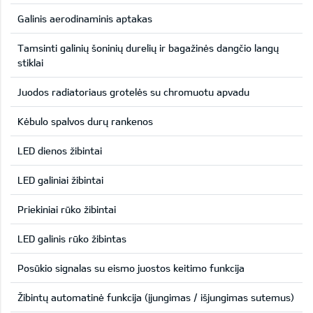
Galinis aerodinaminis aptakas
Tamsinti galinių šoninių durelių ir bagažinės dangčio langų
stiklai
Juodos radiatoriaus grotelės su chromuotu apvadu
Kėbulo spalvos durų rankenos
LED dienos žibintai
LED galiniai žibintai
Priekiniai rūko žibintai
LED galinis rūko žibintas
Posūkio signalas su eismo juostos keitimo funkcija
Žibintų automatinė funkcija (įjungimas / išjungimas sutemus)