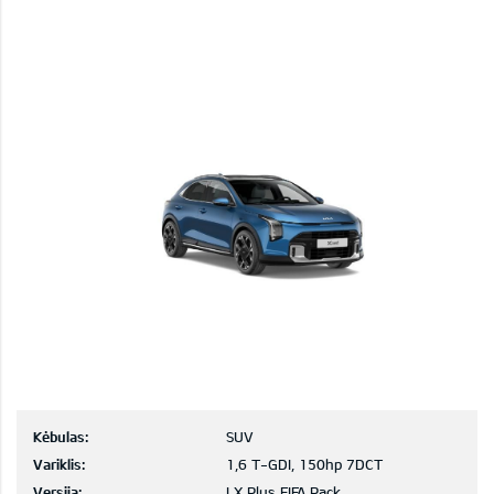
Kėbulas:
SUV
Variklis:
1,6 T-GDI, 150hp 7DCT
Versija:
LX Plus FIFA Pack