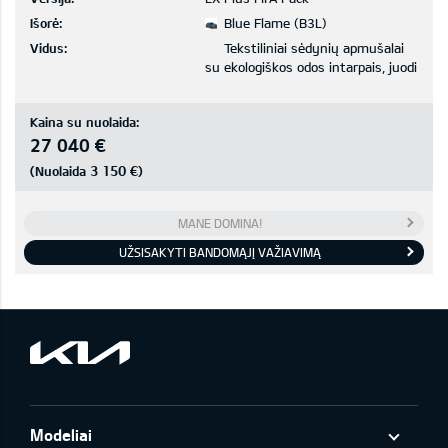
Išorė:
Blue Flame (B3L)
Vidus:
Tekstiliniai sėdynių apmušalai
su ekologiškos odos intarpais, juodi
Kaina su nuolaida:
27 040 €
3 150 €
(Nuolaida
)
MANE DOMINA!
UŽSISAKYTI BANDOMĄJĮ VAŽIAVIMĄ
Modeliai