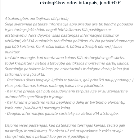
ekologiškos odos intarpais, juodi +0 €
Atsakomybės apribojimas dėl priedų
Šioje svetainėje pateikta informacija apie priedus yra tik bendro pobūdžio
ir jos turinys jokiu būdu negali būti laikomas KIA pasiūlymu ar
atstovavimu. Nors dėjome visas pastangas informacijos tikslumui
užtikrinti, dėl KIA nuolatinio tobulinimo politikos visi čia pateikti duomenys
gali būti keičiami. Konkrečiai kalbant, būtina atkreipti dėmesį į šiuos
punktus:
turėkite omenyje, kad montavimo kainos KIA atstovybėse gali skirtis,
todėl kreipkitės į vietinę atstovybę dėl tikslios montavimo darbų kainos.
Svetainėje pateiktos kainos yra orientacinės ir dažymo darbų kaina (kai
taikoma) nėra įtraukta.
· Pasirinkus šiuos lengvojo lydinio ratlankius, gali prireikti naujų padangų. Į
visas pateikiamas kainas padangų kaina nėra įskaičiuota.
· Kai kurie priedai gali būti nesuderinami tarpusavyje ar su standartine
automobilio specifikacija ir įranga.
· Kai kuriems priedams reikia papildomų dalių ar tvirtinimo elementų,
kurie nėra įskaičiuoti į nurodytą kainą.
· Daugiau informacijos gausite susisiekę su vietine KIA atstovybe.
Dėjome visas pastangas, kad pateiktume teisingas kainas, tačiau gali
pasitaikyti ir netikslumų. Iš anksto už tai atsiprašome ir tokiu atveju
stengsimės jums pateikti kuo geresnį pasiūlymą.