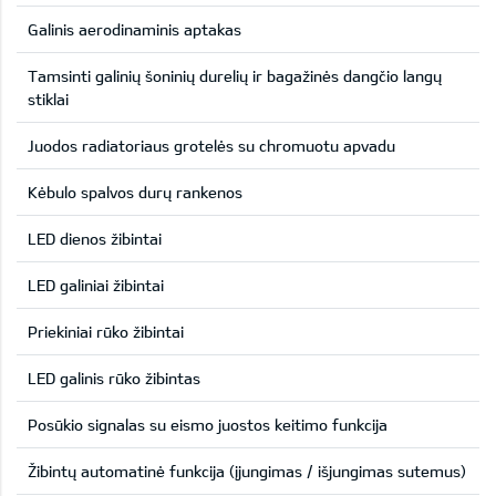
Galinis aerodinaminis aptakas
Tamsinti galinių šoninių durelių ir bagažinės dangčio langų
stiklai
Juodos radiatoriaus grotelės su chromuotu apvadu
Kėbulo spalvos durų rankenos
LED dienos žibintai
LED galiniai žibintai
Priekiniai rūko žibintai
LED galinis rūko žibintas
Posūkio signalas su eismo juostos keitimo funkcija
Žibintų automatinė funkcija (įjungimas / išjungimas sutemus)