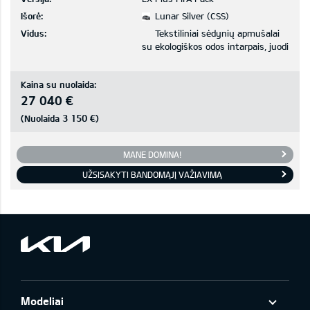
Išorė:
Lunar Silver (CSS)
Vidus:
Tekstiliniai sėdynių apmušalai
su ekologiškos odos intarpais, juodi
Kaina su nuolaida:
27 040 €
3 150 €
(Nuolaida
)
MANE DOMINA!
UŽSISAKYTI BANDOMĄJĮ VAŽIAVIMĄ
Modeliai