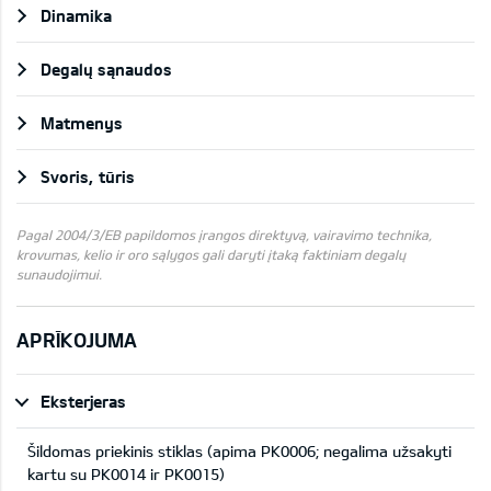
Dinamika
Degalų sąnaudos
Matmenys
Svoris, tūris
Pagal 2004/3/EB papildomos įrangos direktyvą, vairavimo technika,
krovumas, kelio ir oro sąlygos gali daryti įtaką faktiniam degalų
sunaudojimui.
APRĪKOJUMA
Eksterjeras
Šildomas priekinis stiklas (apima PK0006; negalima užsakyti
kartu su PK0014 ir PK0015)