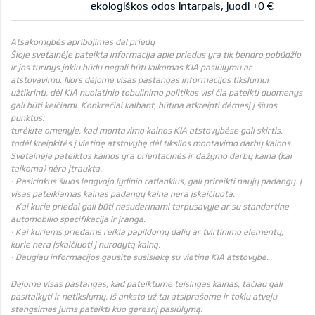
ekologiškos odos intarpais, juodi +0 €
Atsakomybės apribojimas dėl priedų
Šioje svetainėje pateikta informacija apie priedus yra tik bendro pobūdžio
ir jos turinys jokiu būdu negali būti laikomas KIA pasiūlymu ar
atstovavimu. Nors dėjome visas pastangas informacijos tikslumui
užtikrinti, dėl KIA nuolatinio tobulinimo politikos visi čia pateikti duomenys
gali būti keičiami. Konkrečiai kalbant, būtina atkreipti dėmesį į šiuos
punktus:
turėkite omenyje, kad montavimo kainos KIA atstovybėse gali skirtis,
todėl kreipkitės į vietinę atstovybę dėl tikslios montavimo darbų kainos.
Svetainėje pateiktos kainos yra orientacinės ir dažymo darbų kaina (kai
taikoma) nėra įtraukta.
· Pasirinkus šiuos lengvojo lydinio ratlankius, gali prireikti naujų padangų. Į
visas pateikiamas kainas padangų kaina nėra įskaičiuota.
· Kai kurie priedai gali būti nesuderinami tarpusavyje ar su standartine
automobilio specifikacija ir įranga.
· Kai kuriems priedams reikia papildomų dalių ar tvirtinimo elementų,
kurie nėra įskaičiuoti į nurodytą kainą.
· Daugiau informacijos gausite susisiekę su vietine KIA atstovybe.
Dėjome visas pastangas, kad pateiktume teisingas kainas, tačiau gali
pasitaikyti ir netikslumų. Iš anksto už tai atsiprašome ir tokiu atveju
stengsimės jums pateikti kuo geresnį pasiūlymą.