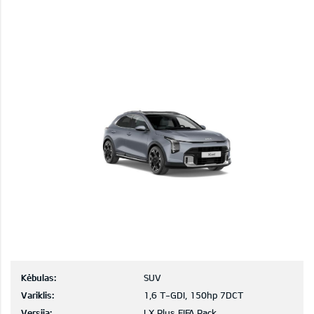
Kėbulas:
SUV
Variklis:
1,6 T-GDI, 150hp 7DCT
Versija:
LX Plus FIFA Pack