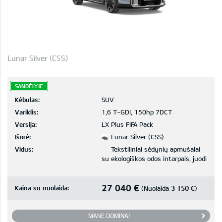
Lunar Silver (CSS)
SANDĖLYJE
Kėbulas:
SUV
Variklis:
1,6 T-GDI, 150hp 7DCT
Versija:
LX Plus FIFA Pack
Išorė:
Lunar Silver (CSS)
Vidus:
Tekstiliniai sėdynių apmušalai
su ekologiškos odos intarpais, juodi
27 040 €
Kaina su nuolaida:
3 150 €
(Nuolaida
)
MANE DOMINA!