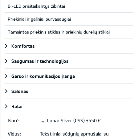
Bi-LED prisitaikantys žibintai
Priekiniai ir galiniai purvasaugiai
Tamsintas priekinis stiklas ir priekinių durelių stiklai
Komfortas
Saugumas ir technologijos
Garso ir komunikacijos įranga
Salonas
Ratai
Išorė:
Lunar Silver (CSS) +550 €
Vidus:
Tekstiliniai sėdynių apmušalai su