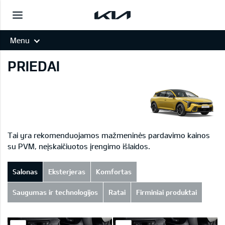
Menu
PRIEDAI
Tai yra rekomenduojamos mažmeninės pardavimo kainos
su PVM, neįskaičiuotos įrengimo išlaidos.
Salonas
Eksterjeras
Komfortas
Saugumas ir technologijos
Ratai
Firminiai produktai