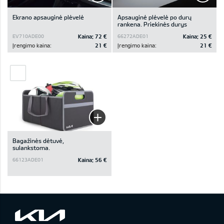
Ekrano apsauginė plėvelė
Apsauginė plėvelė po durų
rankena. Priekinės durys
Kaina:
72 €
Kaina:
25 €
EV710ADE00
66272ADE01
Įrengimo kaina:
21 €
Įrengimo kaina:
21 €
Bagažinės dėtuvė,
sulankstoma.
Kaina:
56 €
66123ADE01