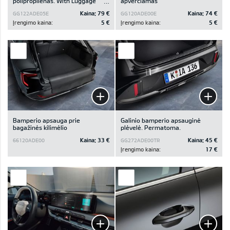
polipropilenas. With Luggage
apverčiamas
Board / With & Without
Kaina:
79 €
Kaina:
74 €
GG122ADE05E
GG120ADE00E
Subwoofer
Įrengimo kaina:
5 €
Įrengimo kaina:
5 €
Bamperio apsauga prie
Galinio bamperio apsauginė
bagažinės kilimėlio
plėvelė. Permatoma.
Kaina:
33 €
Kaina:
45 €
66120ADE00
GG272ADE00TR
Įrengimo kaina:
17 €