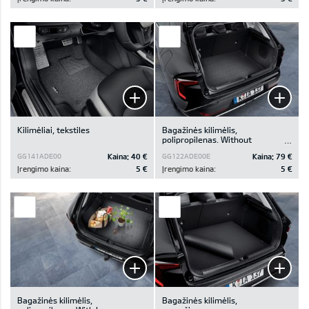
Kilimėliai, tekstiles
Bagažinės kilimėlis,
polipropilenas. Without
Luggage board/without
Kaina:
40 €
Kaina:
79 €
GG141ADE00
GG122ADE00E
Subwoofer.
Įrengimo kaina:
5 €
Įrengimo kaina:
5 €
Bagažinės kilimėlis,
Bagažinės kilimėlis,