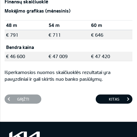
Finansų skaičiuoklė
Mokėjimo grafikas (mėnesinis)
48 m
54 m
60 m
€ 791
€ 711
€ 646
Bendra kaina
€ 46 600
€ 47 009
€ 47 420
Išperkamosios nuomos skaičiuoklės rezultatai yra
pavyzdiniai ir gali skirtis nuo banko pasiūlymų.
GRĮŽTI
KITAS