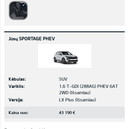
Jūsų SPORTAGE PHEV
Kėbulas:
SUV
Variklis:
1,6 T-GDI (288AG) PHEV 6AT
2WD
(
Išsamiau
)
Versija:
LX Plus
(
Išsamiau
)
Kaina nuo:
43 190 €