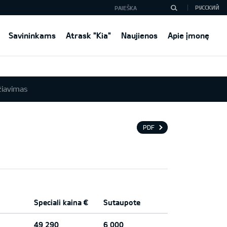
РУССКИЙ
Savininkams
Atrask "Kia"
Naujienos
Apie įmonę
iavimas
PDF
Speciali kaina €
Sutaupote
49 290
6 000