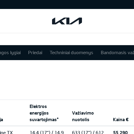
ngos lygiai
Priedai
Techniniai duomenys
Bandomasis važ
Elektros
energijos
Važiavimo
ja
suvartojimas*
nuotolis
Kaina €
ine TX
14,4 (17") / 14,9
633 (17") / 612
55 290