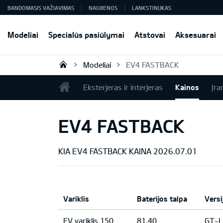
BANDOMASIS VAŽIAVIMAS
NAUJIENOS
LANKSTINUKAS
Modeliai
Specialūs pasiūlymai
Atstovai
Aksesuarai
Modeliai
EV4 FASTBACK
KIA AUTO AS
Eksterjeras ir interjeras
Kainos
Įra
EV4 FASTBACK
KIA EV4 FASTBACK KAINA 2026.07.01
Variklis
Baterijos talpa
Versi
EV variklis 150
81.40
GT-L