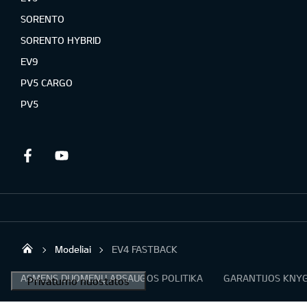
SORENTO
SORENTO HYBRID
EV9
PV5 CARGO
PV5
Facebook
Youtube
Modeliai
EV4 FASTBACK
KIA AUTO AS
ASMENS DUOMENŲ APSAUGOS POLITIKA
GARANTIJOS KNYG