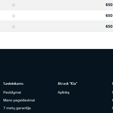
650
650
650
Savininkams
Atrask "Kia"
Pasiūlymai
Aplinką
Mano pageidavimai
7 metų garantija