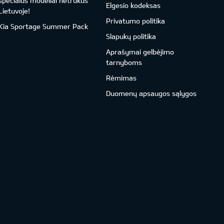
specialūs modeliai netrukus
Elgesio kodeksas
Lietuvoje!
Privatumo politika
Kia Sportage Summer Pack
Slapukų politika
Aprašymai gelbėjimo
tarnyboms
Rėmimas
Duomenų apsaugos sąlygos