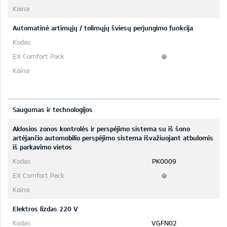
Automatinė artimųjų / tolimųjų šviesų perjungimo funkcija
Saugumas ir technologijos
Aklosios zonos kontrolės ir perspėjimo sistema su iš šono
artėjančio automobilio perspėjimo sistema išvažiuojant atbulomis
iš parkavimo vietos
PK0009
Elektros lizdas 220 V
VGFN02