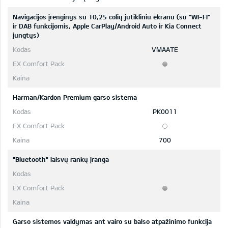
Navigacijos įrenginys su 10,25 colių jutikliniu ekranu (su "WI-FI"
ir DAB funkcijomis, Apple CarPlay/Android Auto ir Kia Connect
jungtys)
VMAATE
Harman/Kardon Premium garso sistema
PK0011
700
"Bluetooth" laisvų rankų įranga
Garso sistemos valdymas ant vairo su balso atpažinimo funkcija