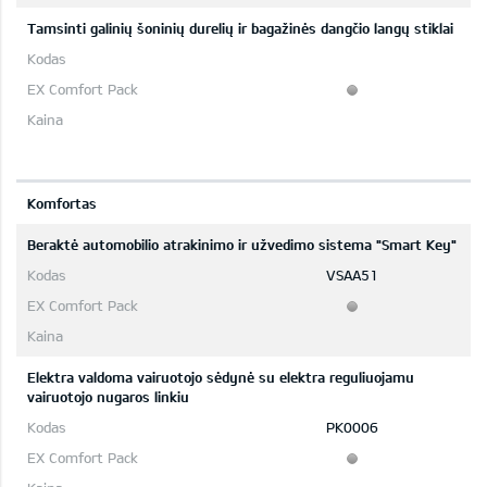
Tamsinti galinių šoninių durelių ir bagažinės dangčio langų stiklai
Komfortas
Beraktė automobilio atrakinimo ir užvedimo sistema "Smart Key"
VSAA51
Elektra valdoma vairuotojo sėdynė su elektra reguliuojamu
vairuotojo nugaros linkiu
PK0006