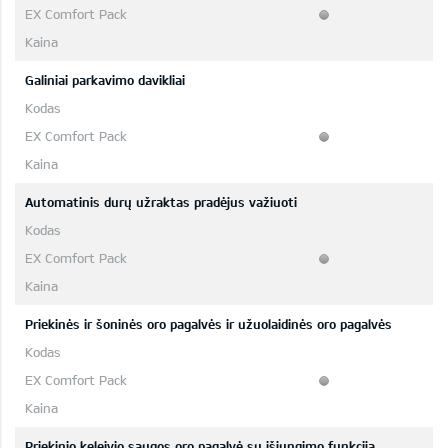
Galiniai parkavimo davikliai
Automatinis durų užraktas pradėjus važiuoti
Priekinės ir šoninės oro pagalvės ir užuolaidinės oro pagalvės
Priekinio keleivio saugos oro pagalvė su išjungimo funkcija