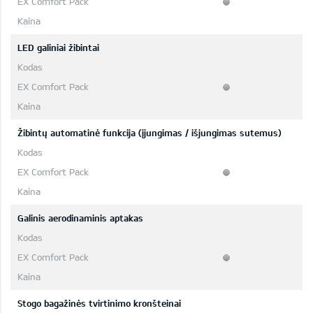
LED galiniai žibintai
Žibintų automatinė funkcija (įjungimas / išjungimas sutemus)
Galinis aerodinaminis aptakas
Stogo bagažinės tvirtinimo kronšteinai