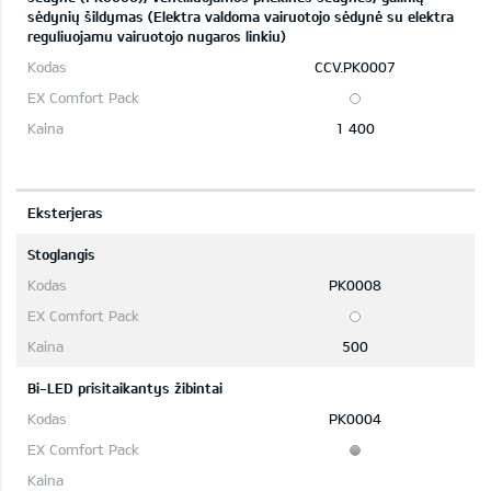
sėdynių šildymas (Elektra valdoma vairuotojo sėdynė su elektra
reguliuojamu vairuotojo nugaros linkiu)
CCV.PK0007
1 400
Eksterjeras
Stoglangis
PK0008
500
Bi-LED prisitaikantys žibintai
PK0004