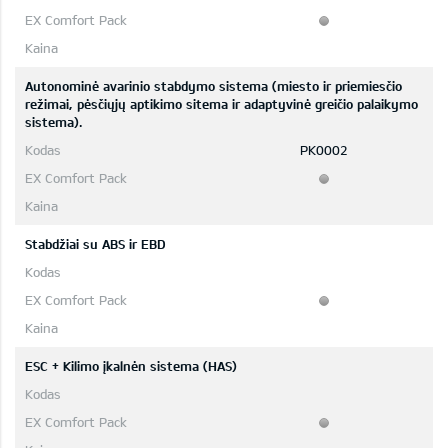
Autonominė avarinio stabdymo sistema (miesto ir priemiesčio
režimai, pėsčiųjų aptikimo sitema ir adaptyvinė greičio palaikymo
sistema).
PK0002
Stabdžiai su ABS ir EBD
ESC + Kilimo įkalnėn sistema (HAS)