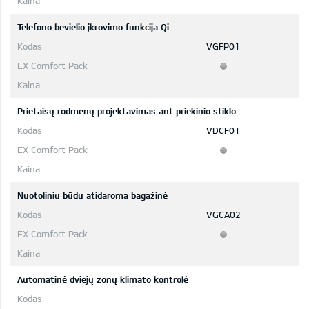
Telefono bevielio įkrovimo funkcija Qi
VGFP01
Prietaisų rodmenų projektavimas ant priekinio stiklo
VDCF01
Nuotoliniu būdu atidaroma bagažinė
VGCA02
Automatinė dviejų zonų klimato kontrolė