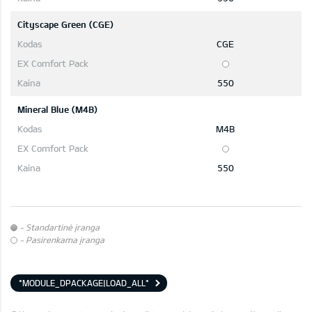
Cityscape Green (CGE)
CGE
550
Mineral Blue (M4B)
M4B
550
- Standartinė įranga
- Pasirenkama įranga
*MODULE_DPACKAGE|LOAD_ALL*