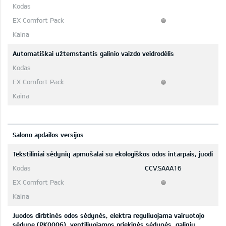
Automatiškai užtemstantis galinio vaizdo veidrodėlis
Salono apdailos versijos
Tekstiliniai sėdynių apmušalai su ekologiškos odos intarpais, juodi
CCV.SAAA16
Juodos dirbtinės odos sėdynės, elektra reguliuojama vairuotojo
sėdyne (PK0006), ventiliuojamos priekinės sėdynės, galinių