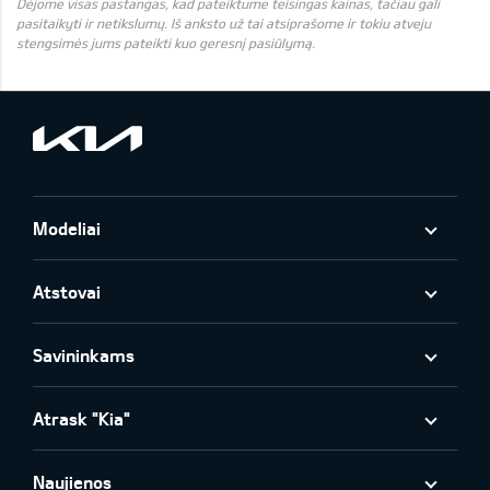
Dėjome visas pastangas, kad pateiktume teisingas kainas, tačiau gali
pasitaikyti ir netikslumų. Iš anksto už tai atsiprašome ir tokiu atveju
stengsimės jums pateikti kuo geresnį pasiūlymą.
Modeliai
Atstovai
Savininkams
Atrask "Kia"
Naujienos