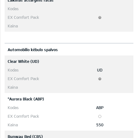
Laikinas atsarginis ratas
Automobilio kėbulo spalvos
Clear White (UD)
UD
"Aurora Black (ABP)
ABP
550
Runway Red (CR5)