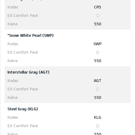
CR5
550
"Snow White Pearl (SWP)
SWP
550
Interstellar Gray (AGT)
AGT
550
Steel Gray (KLG)
KLG
550