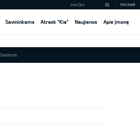
РУССКИЙ
Savininkams
Atrask "Kia"
Naujienos
Apie įmonę
žiavimas