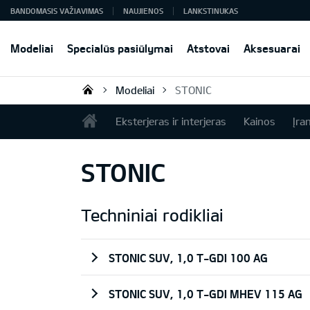
BANDOMASIS VAŽIAVIMAS
NAUJIENOS
LANKSTINUKAS
Modeliai
Specialūs pasiūlymai
Atstovai
Aksesuarai
Modeliai
STONIC
KIA AUTO AS
Eksterjeras ir interjeras
Kainos
Įra
STONIC
Techniniai rodikliai
STONIC SUV, 1,0 T-GDI 100 AG
STONIC SUV, 1,0 T-GDI MHEV 115 AG