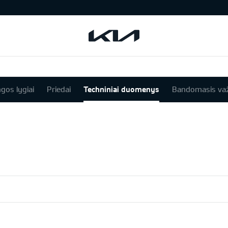
ngos lygiai
Priedai
Techniniai duomenys
Bandomasis va