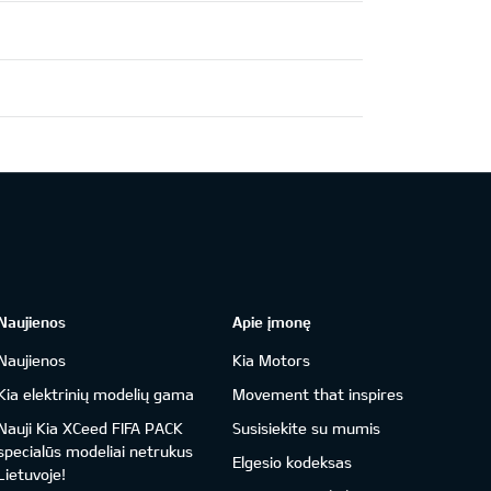
Naujienos
Apie įmonę
Naujienos
Kia Motors
Kia elektrinių modelių gama
Movement that inspires
Nauji Kia XCeed FIFA PACK
Susisiekite su mumis
specialūs modeliai netrukus
Elgesio kodeksas
Lietuvoje!