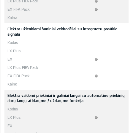
Elektra užlenkiami šoniniai veidrodėliai su integruotu posūkio
signalu
Elektra valdomi priekiniai ir galiniai langai su automatine priekinių
durų langų atidarymo / uždarymo funkcija