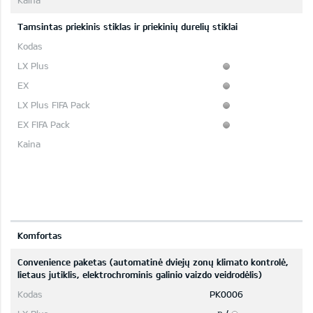
Tamsintas priekinis stiklas ir priekinių durelių stiklai
Komfortas
Convenience paketas (automatinė dviejų zonų klimato kontrolė,
lietaus jutiklis, elektrochrominis galinio vaizdo veidrodėlis)
PK0006