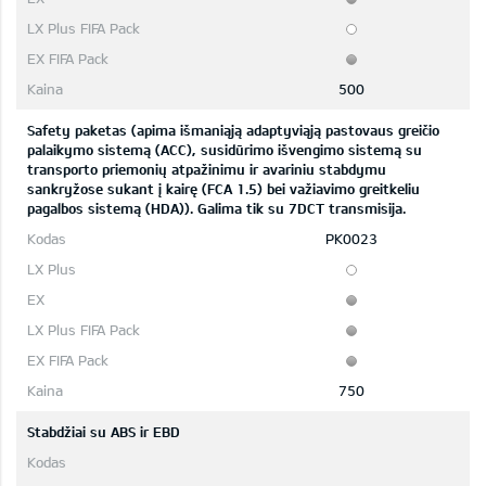
500
Safety paketas (apima išmaniąją adaptyviąją pastovaus greičio
palaikymo sistemą (ACC), susidūrimo išvengimo sistemą su
transporto priemonių atpažinimu ir avariniu stabdymu
sankryžose sukant į kairę (FCA 1.5) bei važiavimo greitkeliu
pagalbos sistemą (HDA)). Galima tik su 7DCT transmisija.
PK0023
750
Stabdžiai su ABS ir EBD