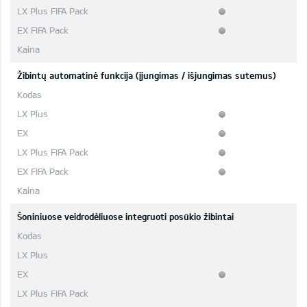
Žibintų automatinė funkcija (įjungimas / išjungimas sutemus)
Šoniniuose veidrodėliuose integruoti posūkio žibintai