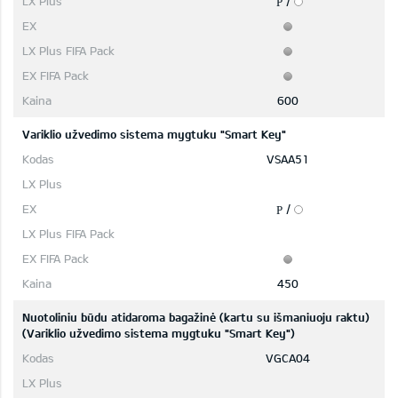
/
P
600
Variklio užvedimo sistema mygtuku "Smart Key"
VSAA51
/
P
450
Nuotoliniu būdu atidaroma bagažinė (kartu su išmaniuoju raktu)
(Variklio užvedimo sistema mygtuku "Smart Key")
VGCA04