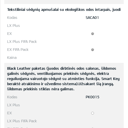
Tekstiliniai sėdynių apmušalai su ekologiškos odos intarpais, juodi
SACA01
Black Leather paketas (juodos dirbtinės odos salonas, šildomos
galinės sėdynės, ventiliuojamos priekinės sėdynės, elektra
reguliuojama vairuotojo sėdynė su atminties funkcija, Smart Key
beraktė atrakinimo ir užvedimo sistema).Užsakant šią įrangą,
šildomas priekinis stiklas nėra galimas.
PK0015