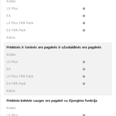
Priekinės ir šoninės oro pagalvės ir užuolaidinės oro pagalvės
Priekinio keleivio saugos oro pagalvė su išjungimo funkcija