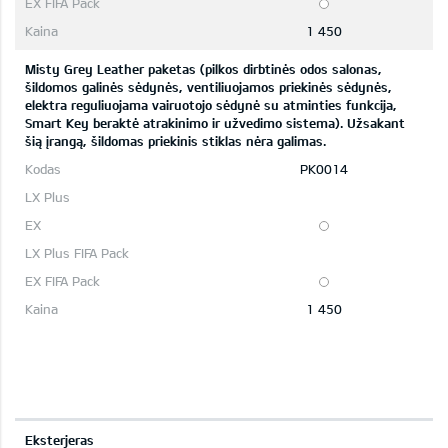
1 450
Misty Grey Leather paketas (pilkos dirbtinės odos salonas,
šildomos galinės sėdynės, ventiliuojamos priekinės sėdynės,
elektra reguliuojama vairuotojo sėdynė su atminties funkcija,
Smart Key beraktė atrakinimo ir užvedimo sistema). Užsakant
šią įrangą, šildomas priekinis stiklas nėra galimas.
PK0014
1 450
Eksterjeras