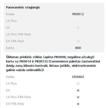
Panoraminis stoglangis
PK0012
800
Šildomas priekinis stiklas (apima PK0006; negalima užsakyti
kartu su PK0014 ir PK0015) (Convenience paketas (automatinė
dviejų zonų klimato kontrolė, lietaus jutiklis, elektrochrominis
galinio vaizdo veidrodėlis))
VDXA02