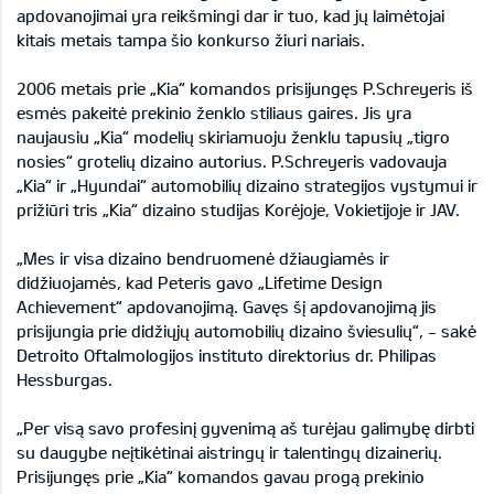
apdovanojimai yra reikšmingi dar ir tuo, kad jų laimėtojai
kitais metais tampa šio konkurso žiuri nariais.
2006 metais prie „Kia“ komandos prisijungęs P.Schreyeris iš
esmės pakeitė prekinio ženklo stiliaus gaires. Jis yra
naujausiu „Kia“ modelių skiriamuoju ženklu tapusių „tigro
nosies“ grotelių dizaino autorius. P.Schreyeris vadovauja
„Kia“ ir „Hyundai“ automobilių dizaino strategijos vystymui ir
prižiūri tris „Kia“ dizaino studijas Korėjoje, Vokietijoje ir JAV.
„Mes ir visa dizaino bendruomenė džiaugiamės ir
didžiuojamės, kad Peteris gavo „Lifetime Design
Achievement“ apdovanojimą. Gavęs šį apdovanojimą jis
prisijungia prie didžiųjų automobilių dizaino šviesulių“, - sakė
Detroito Oftalmologijos instituto direktorius dr. Philipas
Hessburgas.
„Per visą savo profesinį gyvenimą aš turėjau galimybę dirbti
su daugybe neįtikėtinai aistringų ir talentingų dizainerių.
Prisijungęs prie „Kia“ komandos gavau progą prekinio