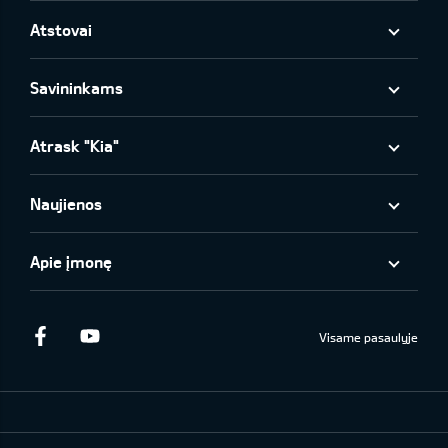
Atstovai
Savininkams
Atrask "Kia"
Naujienos
Apie įmonę
Facebook
Youtube
Visame pasaulyje