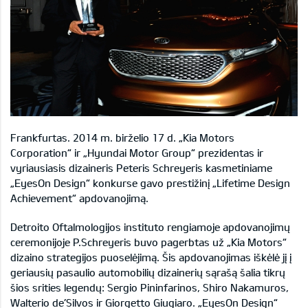
Frankfurtas. 2014 m. birželio 17 d. „Kia Motors
Corporation“ ir „Hyundai Motor Group“ prezidentas ir
vyriausiasis dizaineris Peteris Schreyeris kasmetiniame
„EyesOn Design“ konkurse gavo prestižinį „Lifetime Design
Achievement“ apdovanojimą.
Detroito Oftalmologijos instituto rengiamoje apdovanojimų
ceremonijoje P.Schreyeris buvo pagerbtas už „Kia Motors“
dizaino strategijos puoselėjimą. Šis apdovanojimas iškėlė jį į
geriausių pasaulio automobilių dizainerių sąrašą šalia tikrų
šios srities legendų: Sergio Pininfarinos, Shiro Nakamuros,
Walterio de’Silvos ir Giorgetto Giugiaro. „EyesOn Design“