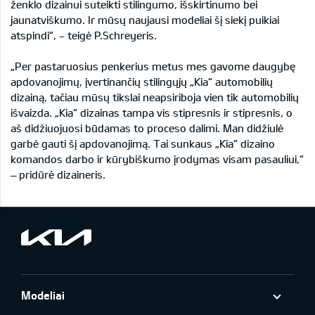
ženklo dizainui suteikti stilingumo, išskirtinumo bei
jaunatviškumo. Ir mūsų naujausi modeliai šį siekį puikiai
atspindi“, - teigė P.Schreyeris.
„Per pastaruosius penkerius metus mes gavome daugybę
apdovanojimų, įvertinančių stilingųjų „Kia“ automobilių
dizainą, tačiau mūsų tikslai neapsiriboja vien tik automobilių
išvaizda. „Kia“ dizainas tampa vis stipresnis ir stipresnis, o
aš didžiuojuosi būdamas to proceso dalimi. Man didžiulė
garbė gauti šį apdovanojimą. Tai sunkaus „Kia“ dizaino
komandos darbo ir kūrybiškumo įrodymas visam pasauliui,“
– pridūrė dizaineris.
Modeliai