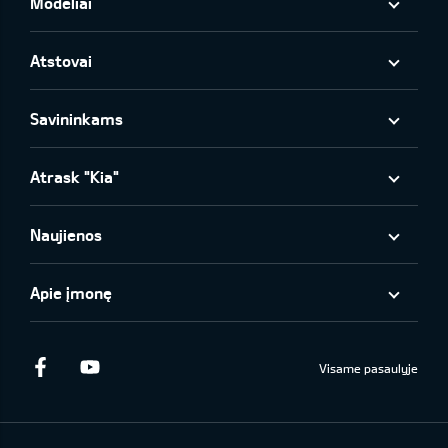
Modeliai
Atstovai
Savininkams
Atrask "Kia"
Naujienos
Apie įmonę
Facebook
Youtube
Visame pasaulyje