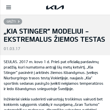
GRĮŽTI
„KIA STINGER“ MODELIUI -
EKSTREMALUS ŽIEMOS TESTAS
01.03.17
SEULAS. 2017 m. kovo 1 d. Prieš pat oficialią pardavimų
pradžią, kuri numatoma antrąjį šių metų ketvirtį, „Kia
Stinger“ pasinėrė į arktinės žiemos išbandymus. Įveikęs
Niurburgringo trasos testą Vokietijoje, naujasis „Kia“
sportinis sedanas pasiryžo įveikti neigiamos temperatūros
ir ledo išbandymus snieguotoje Švedijoje.
Inžinieriai siekia suderinti vairuotojų troškimus vairuoti bet
kokiomis sąlygomis stabilų ir nuspėjamą „Gran Turismo“
automobilį su malonaus, dinamiško vairavimo patirtimi.