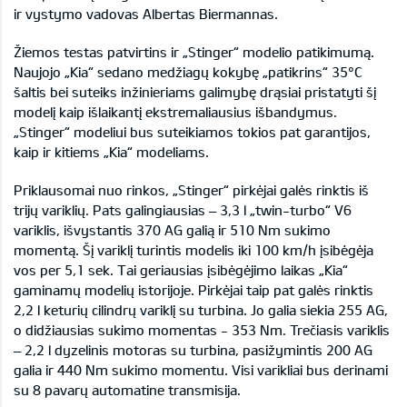
ir vystymo vadovas Albertas Biermannas.
Žiemos testas patvirtins ir „Stinger“ modelio patikimumą.
Naujojo „Kia“ sedano medžiagų kokybę „patikrins“ 35°C
šaltis bei suteiks inžinieriams galimybę drąsiai pristatyti šį
modelį kaip išlaikantį ekstremaliausius išbandymus.
„Stinger“ modeliui bus suteikiamos tokios pat garantijos,
kaip ir kitiems „Kia“ modeliams.
Priklausomai nuo rinkos, „Stinger“ pirkėjai galės rinktis iš
trijų variklių. Pats galingiausias – 3,3 l „twin-turbo“ V6
variklis, išvystantis 370 AG galią ir 510 Nm sukimo
momentą. Šį variklį turintis modelis iki 100 km/h įsibėgėja
vos per 5,1 sek. Tai geriausias įsibėgėjimo laikas „Kia“
gaminamų modelių istorijoje. Pirkėjai taip pat galės rinktis
2,2 l keturių cilindrų variklį su turbina. Jo galia siekia 255 AG,
o didžiausias sukimo momentas - 353 Nm. Trečiasis variklis
– 2,2 l dyzelinis motoras su turbina, pasižymintis 200 AG
galia ir 440 Nm sukimo momentu. Visi varikliai bus derinami
su 8 pavarų automatine transmisija.