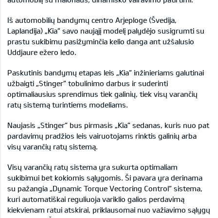
Iš automobilių bandymų centro Arjeploge (Švedija,
Laplandija) „Kia“ savo naująjį modelį palydėjo susigrumti su
prastu sukibimu pasižyminčia kelio danga ant užšalusio
Uddjaure ežero ledo.
Paskutinis bandymų etapas leis „Kia“ inžinieriams galutinai
užbaigti „Stinger“ tobulinimo darbus ir suderinti
optimaliausius sprendimus tiek galinių, tiek visų varančių
ratų sistemą turintiems modeliams.
Naujasis „Stinger“ bus pirmasis „Kia“ sedanas, kuris nuo pat
pardavimų pradžios leis vairuotojams rinktis galinių arba
visų varančių ratų sistemą.
Visų varančių ratų sistema yra sukurta optimaliam
sukibimui bet kokiomis sąlygomis. Ši pavara yra derinama
su pažangia „Dynamic Torque Vectoring Control“ sistema,
kuri automatiškai reguliuoja variklio galios perdavimą
kiekvienam ratui atskirai, priklausomai nuo važiavimo sąlygų