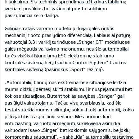
ir sukibimo. Šis techninis sprendimas užtikrina stabilumą
įveikiant posūkius bei važiuojat prastu sukibimu
pasižyminčia kelio danga.
Galiniais ratais varomo modelio pirkėjai galės rinktis
mechaninį riboto praslydimo diferencialą. Labiausiai patyrę
vairuotojai 3,3 l variklį turinčiuose „Stinger GT“ modeliuose
galės mėgautis vairavimo malonumu, nes šie automobiliai
turės visiškai išjungiamą ESC elektroninę stabilumo
kontrolės sistemą bei „Traction Control System“ traukos
kontrolės sistemą (pasirinkus „Sport“ režimą).
„Automobilių bandymas ekstremaliose situacijose leidžia
mums didžiulį dėmesį skirti stabilumui ir nuspėjamumui bet
kokiose situacijose. Būtent tokias savybes „Stinger“ gali
pasiūlyti vairuotojams. Tačiau visų svarbiausia, kad šie
testai suteikia mums galimybę sukurti tokį automobilį, kokio
pirkėjai tikisi iš sportinio sedano. Mes norime, kad
entuziastingi vairuotojai mėgautųsi kiekviena akimirka
vairuodami savo „Singer“ bet kokiomis sąlygomis, be jokių
kompromisų saugumui“, - sakė „Kia“ automobilių testavimo