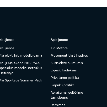
Naujienos
Apie įmonę
Naujienos
Kia Motors
Kia elektrinių modelių gama
Movement that inspires
Nauji Kia XCeed FIFA PACK
Susisiekite su mumis
specialūs modeliai netrukus
Elgesio kodeksas
Lietuvoje!
Privatumo politika
Kia Sportage Summer Pack
Slapukų politika
Aprašymai gelbėjimo
tarnyboms
Rėmimas