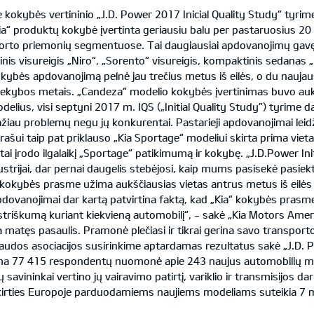
kokybės vertininio „J.D. Power 2017 Inicial Quality Study“ tyrime
a“ produktų kokybė įvertinta geriausiu balu per pastaruosius 2
orto priemonių segmentuose. Tai daugiausiai apdovanojimų gavęs 
nis visureigis „Niro“, „Sorento“ visureigis, kompaktinis sedana
 kokybės apdovanojimą pelnė jau trečius metus iš eilės, o du naujaus
prekybos metais. „Candeza“ modelio kokybės įvertinimas buvo auk
delius, visi septyni 2017 m. IQS („Initial Quality Study”) tyrime
ažiau problemų negu jų konkurentai. Pastarieji apdovanojimai leid
ui taip pat priklauso „Kia Sportage“ modeliui skirta prima viet
ai įrodo ilgalaikį „Sportage“ patikimumą ir kokybę. „J.D.Power In
ustrijai, dar pernai daugelis stebėjosi, kaip mums pasisekė pasiekti
a“ kokybės prasme užima aukščiausias vietas antrus metus iš eilė
pdovanojimai dar kartą patvirtina faktą, kad „Kia“ kokybės prasm
triškumą kuriant kiekvieną automobilį“, - sakė „Kia Motors Amer
ra matęs pasaulis. Pramonė plečiasi ir tikrai gerina savo transpo
udos asociacijos susirinkime aptardamas rezultatus sakė „J.D. 
ma 77 415 respondentų nuomonė apie 243 naujus automobilių mod
avininkai vertino jų vairavimo patirtį, variklio ir transmisijos 
skirties Europoje parduodamiems naujiems modeliams suteikia 7 m