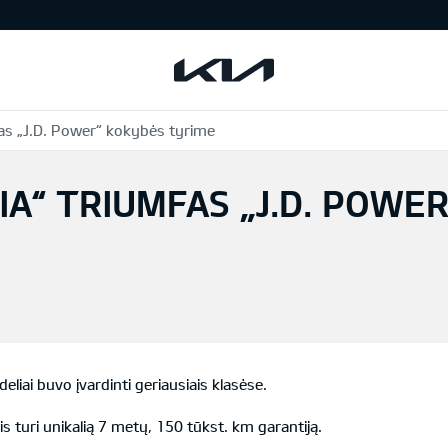
mfas „J.D. Power“ kokybės tyrime
KIA“ TRIUMFAS „J.D. POWE
liai buvo įvardinti geriausiais klasėse.
 turi unikalią 7 metų, 150 tūkst. km garantiją.