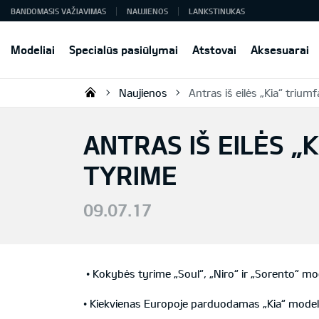
BANDOMASIS VAŽIAVIMAS
NAUJIENOS
LANKSTINUKAS
Modeliai
Specialūs pasiūlymai
Atstovai
Aksesuarai
Naujienos
Antras iš eilės „Kia“ triu
KIA AUTO AS
ANTRAS IŠ EILĖS „
TYRIME
09.07.17
• Kokybės tyrime „Soul“, „Niro“ ir „Sorento“ mode
• Kiekvienas Europoje parduodamas „Kia“ modelis