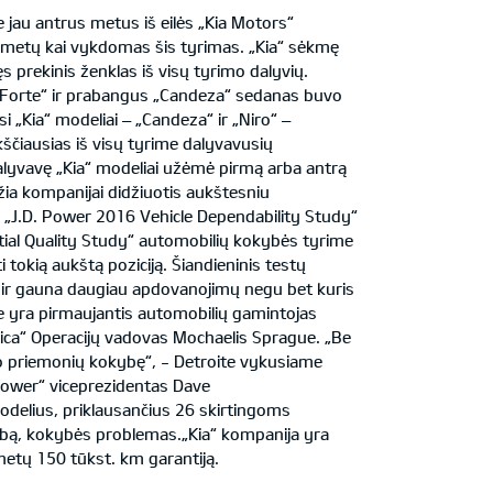
 jau antrus metus iš eilės „Kia Motors“
0 metų kai vykdomas šis tyrimas. „Kia“ sėkmę
prekinis ženklas iš visų tyrimo dalyvių.
s „Forte“ ir prabangus „Candeza“ sedanas buvo
i „Kia“ modeliai – „Candeza“ ir „Niro“ –
ščiausias iš visų tyrime dalyvavusių
 dalyvavę „Kia“ modeliai užėmė pirmą arba antrą
žia kompanijai didžiuotis aukštesniu
a „J.D. Power 2016 Vehicle Dependability Study“
itial Quality Study“ automobilių kokybės tyrime
 tokią aukštą poziciją. Šiandieninis testų
s ir gauna daugiau apdovanojimų negu bet kuris
e yra pirmaujantis automobilių gamintojas
ica“ Operacijų vadovas Mochaelis Sprague. „Be
rto priemonių kokybę“, - Detroite vykusiame
Power“ viceprezidentas Dave
elius, priklausančius 26 skirtingoms
darbą, kokybės problemas.„Kia“ kompanija yra
etų 150 tūkst. km garantiją.