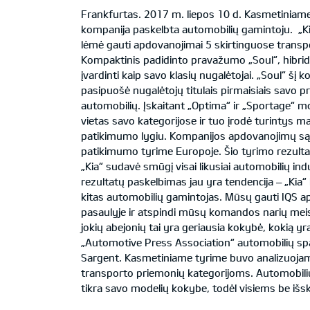
Frankfurtas. 2017 m. liepos 10 d. Kasmetiniame 
kompanija paskelbta automobilių gamintoju. „Ki
lėmė gauti apdovanojimai 5 skirtinguose transp
Kompaktinis padidinto pravažumo „Soul“, hibridi
įvardinti kaip savo klasių nugalėtojai. „Soul“ šį
pasipuošė nugalėtojų titulais pirmaisiais savo 
automobilių. Įskaitant „Optima“ ir „Sportage“ mo
vietas savo kategorijose ir tuo įrodė turintys m
patikimumo lygiu. Kompanijos apdovanojimų sąraš
patikimumo tyrime Europoje. Šio tyrimo rezultat
„Kia“ sudavė smūgį visai likusiai automobilių ind
rezultatų paskelbimas jau yra tendencija – „Ki
kitas automobilių gamintojas. Mūsų gauti IQS a
pasaulyje ir atspindi mūsų komandos narių meis
jokių abejonių tai yra geriausia kokybė, kokią y
„Automotive Press Association“ automobilių spa
Sargent. Kasmetiniame tyrime buvo analizuoja
transporto priemonių kategorijoms. Automobilių s
tikra savo modelių kokybe, todėl visiems be iš