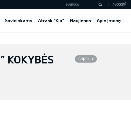
РУССКИЙ
Savininkams
Atrask "Kia"
Naujienos
Apie įmonę
R“ KOKYBĖS
GRĮŽTI