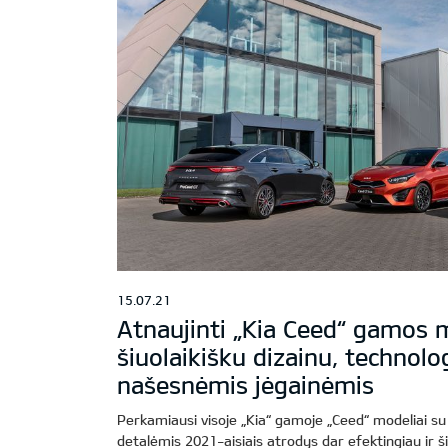
15.07.21
Atnaujinti „Kia Ceed“ gamos m
šiuolaikišku dizainu, technolog
našesnėmis jėgainėmis
Perkamiausi visoje „Kia“ gamoje „Ceed“ modeliai su
detalėmis 2021-aisiais atrodys dar efektingiau ir ši