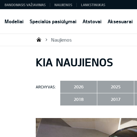
BANDOMASIS VAŽIAVIMAS
NAUJIENOS
LANKSTINUKAS
Modeliai
Specialūs pasiūlymai
Atstovai
Aksesuarai
Naujienos
KIA AUTO AS
KIA NAUJIENOS
2026
2025
ARCHYVAS:
2018
2017