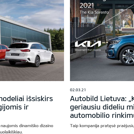
02.03.21
odeliai išsiskirs
Autobild Lietuva: „
ijomis ir
geriausiu dideliu 
automobilio rinkim
 naujomis dinamiško dizaino
Taip kompanija pratęsė praėjus
uolaikiškiau.