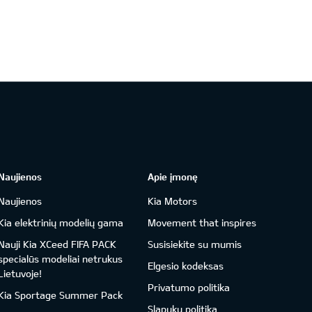
Naujienos
Apie įmonę
Naujienos
Kia Motors
Kia elektrinių modelių gama
Movement that inspires
Nauji Kia XCeed FIFA PACK
Susisiekite su mumis
specialūs modeliai netrukus
Elgesio kodeksas
Lietuvoje!
Privatumo politika
Kia Sportage Summer Pack
Slapukų politika