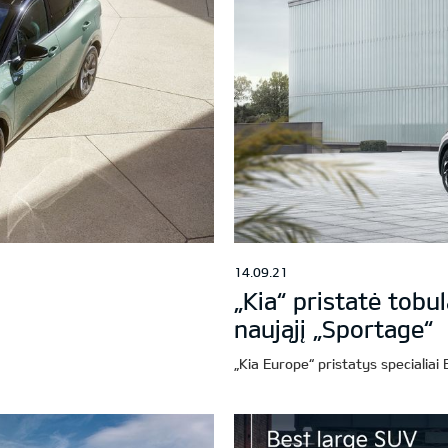
14.09.21
„Kia“ pristatė tobu
naująjį „Sportage“
„Kia Europe“ pristatys specialiai 