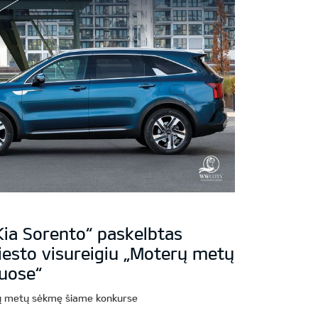
Kia Sorento“ paskelbtas
miesto visureigiu „Moterų metų
uose“
ių metų sėkmę šiame konkurse