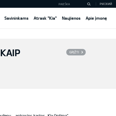
РУССКИЙ
Savininkams
Atrask "Kia"
Naujienos
Apie įmonę
 KAIP
GRĮŽTI
naujienų – antrosios kartos „Kia Optima“