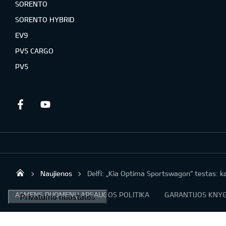
SORENTO
SORENTO HYBRID
EV9
PV5 CARGO
PV5
Facebook
Youtube
Naujienos
Delfi: „Kia Optima Sportswagon“ testas: ka
KIA AUTO AS
ASMENS DUOMENŲ APSAUGOS POLITIKA
GARANTIJOS KNYG