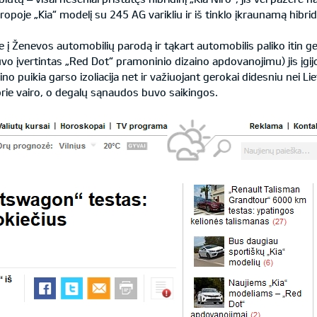
opoje „Kia“ modelį su 245 AG varikliu ir iš tinklo įkraunamą hibrid
į Ženevos automobilių parodą ir tąkart automobilis paliko itin ger
vo įvertintas „Red Dot“ pramoninio dizaino apdovanojimu) jis įgij
o puikia garso izoliacija net ir važiuojant gerokai didesniu nei Lie
 prie vairo, o degalų sąnaudos buvo saikingos.