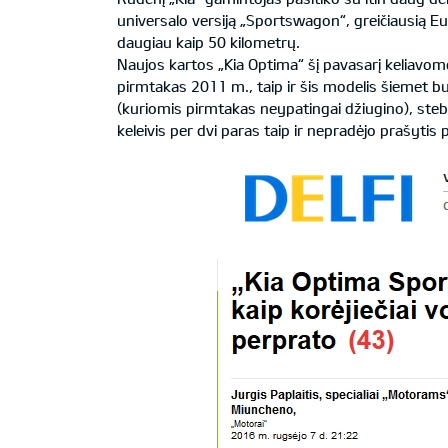
universalo versiją „Sportswagon“, greičiausią Eur
daugiau kaip 50 kilometrų.
Naujos kartos „Kia Optima“ šį pavasarį keliavome 
pirmtakas 2011 m., taip ir šis modelis šiemet bu
(kuriomis pirmtakas neypatingai džiugino), stebin
keleivis per dvi paras taip ir nepradėjo prašytis