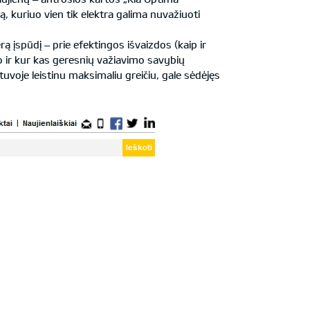
ą, kuriuo vien tik elektra galima nuvažiuoti
ą įspūdį – prie efektingos išvaizdos (kaip ir
o ir kur kas geresnių važiavimo savybių
tuvoje leistinu maksimaliu greičiu, gale sėdėjęs