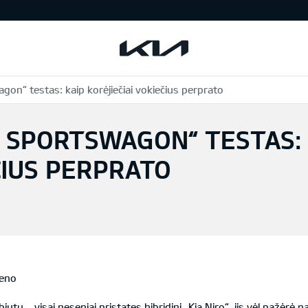
gon“ testas: kaip korėjiečiai vokiečius perprato
MA SPORTSWAGON“ TESTAS:
ČIUS PERPRATO
heno
utų – visai neseniai pristatęs hibridinį „Kia Niro“, jis vėl pažėrė 