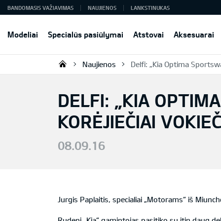
BANDOMASIS VAŽIAVIMAS
NAUJIENOS
LANKSTINUKAS
Modeliai
Specialūs pasiūlymai
Atstovai
Aksesuarai
Naujienos
Delfi: „Kia Optima Sportswa
KIA AUTO AS
DELFI: „KIA OPTI
KORĖJIEČIAI VOKIE
08.09.16
Jurgis Paplaitis, specialiai „Motorams“ iš Miunc
Rudenį „Kia“ gamintojas pasitiko su itin daug debi