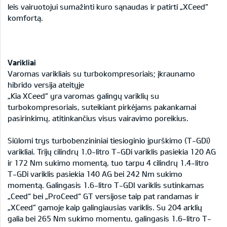
leis vairuotojui sumažinti kuro sąnaudas ir patirti „XCeed“
komfortą.
Varikliai
Varomas varikliais su turbokompresoriais; įkraunamo
hibrido versija ateityje
„Kia XCeed“ yra varomas galingų variklių su
turbokompresoriais, suteikiant pirkėjams pakankamai
pasirinkimų, atitinkančius visus vairavimo poreikius.
Siūlomi trys turbobenzininiai tiesioginio įpurškimo (T-GDi)
varikliai. Trijų cilindrų 1.0-litro T-GDi variklis pasiekia 120 AG
ir 172 Nm sukimo momentą, tuo tarpu 4 cilindrų 1.4-litro
T-GDi variklis pasiekia 140 AG bei 242 Nm sukimo
momentą. Galingasis 1.6-litro T-GDI variklis sutinkamas
„Ceed“ bei „ProCeed“ GT versijose taip pat randamas ir
„XCeed“ gamoje kaip galingiausias variklis. Su 204 arklių
galia bei 265 Nm sukimo momentu, galingasis 1.6-litro T-