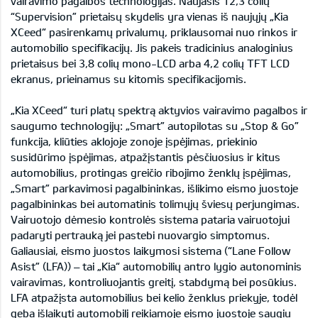
vairavimo pagalbos technologijas. Naujasis 12,3 colių
“Supervision” prietaisų skydelis yra vienas iš naujųjų „Kia
XCeed“ pasirenkamų privalumų, priklausomai nuo rinkos ir
automobilio specifikacijų. Jis pakeis tradicinius analoginius
prietaisus bei 3,8 colių mono-LCD arba 4,2 colių TFT LCD
ekranus, prieinamus su kitomis specifikacijomis.
„Kia XCeed“ turi platų spektrą aktyvios vairavimo pagalbos ir
saugumo technologijų: „Smart” autopilotas su „Stop & Go”
funkcija, kliūties aklojoje zonoje įspėjimas, priekinio
susidūrimo įspėjimas, atpažįstantis pėsčiuosius ir kitus
automobilius, protingas greičio ribojimo ženklų įspėjimas,
„Smart” parkavimosi pagalbininkas, išlikimo eismo juostoje
pagalbininkas bei automatinis tolimųjų šviesų perjungimas.
Vairuotojo dėmesio kontrolės sistema pataria vairuotojui
padaryti pertrauką jei pastebi nuovargio simptomus.
Galiausiai, eismo juostos laikymosi sistema (“Lane Follow
Asist” (LFA)) – tai „Kia“ automobilių antro lygio autonominis
vairavimas, kontroliuojantis greitį, stabdymą bei posūkius.
LFA atpažįsta automobilius bei kelio ženklus priekyje, todėl
geba išlaikyti automobilį reikiamoje eismo juostoje saugiu