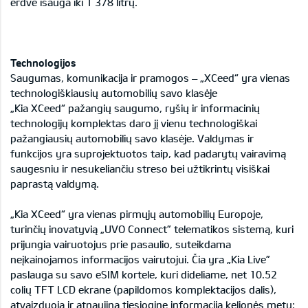
erdvė išauga iki 1 378 litrų.
Technologijos
Saugumas, komunikacija ir pramogos – „XCeed“ yra vienas
technologiškiausių automobilių savo klasėje
„Kia XCeed“ pažangių saugumo, ryšių ir informacinių
technologijų komplektas daro jį vienu technologiškai
pažangiausių automobilių savo klasėje. Valdymas ir
funkcijos yra suprojektuotos taip, kad padarytų vairavimą
saugesniu ir nesukeliančiu streso bei užtikrintų visiškai
paprastą valdymą.
„Kia XCeed“ yra vienas pirmųjų automobilių Europoje,
turinčių inovatyvią „UVO Connect” telematikos sistemą, kuri
prijungia vairuotojus prie pasaulio, suteikdama
neįkainojamos informacijos vairutojui. Čia yra „Kia Live”
paslauga su savo eSIM kortele, kuri dideliame, net 10.52
colių TFT LCD ekrane (papildomos komplektacijos dalis),
atvaizduoja ir atnaujina tiesioginę informaciją kelionės metu: