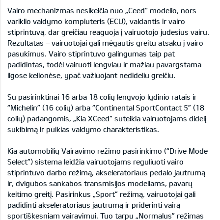
Vairo mechanizmas nesikeičia nuo „Ceed“ modelio, nors
variklio valdymo kompiuteris (ECU), valdantis ir vairo
stiprintuvą, dar greičiau reaguoja į vairuotojo judesius vairu.
Rezultatas – vairuotojai gali mėgautis greitu atsaku į vairo
pasukimus. Vairo stiprintuvo galingumas taip pat
padidintas, todėl vairuoti lengviau ir mažiau pavargstama
ilgose kelionėse, ypač važiuojant nedideliu greičiu.
Su pasirinktinai 16 arba 18 colių lengvojo lydinio ratais ir
“Michelin” (16 colių) arba “Continental SportContact 5” (18
colių) padangomis, „Kia XCeed“ suteikia vairuotojams didelį
sukibimą ir puikias valdymo charakteristikas.
Kia automobilių Vairavimo režimo pasirinkimo (“Drive Mode
Select”) sistema leidžia vairuotojams reguliuoti vairo
stiprintuvo darbo režimą, akseleratoriaus pedalo jautrumą
ir, dvigubos sankabos transmisijos modeliams, pavarų
keitimo greitį. Pasirinkus „Sport” režimą, vairuotojai gali
padidinti akseleratoriaus jautrumą ir priderinti vairą
sportiškesniam vairavimui. Tuo tarpu „Normalus” režimas