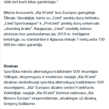
siūlo bet kuris kitas gamintojas.”
Miesto krosoveris „Kia XCeed“ bus Europos gamykloje
Žilinoje, Slovakijoje, kartu su „Ceed“ penkių durų hečbeku,
„Ceed Sportswagon“ ir „ProCeed“ penkių durų universalu
„shooting brake“. Naujausias „Ceed“ modelių šeimos
atstovas bus parduodamas jau 2019 m. trečiajame
ketvirtyje, su standartine ir ilgiausia rinkoje 7 metų arba 150
000 km ridos garantija.
Dizainas
Sportiška miesto alternatyva tradiciniam SUV visureigiui
Stilingas, ekspresyvus ir modernus naujojo „Kia XCeed“
dizainas simbolizuoja sportinę alternatyvą tradiciniams SUV
visureigiams. „Kia“ Europos dizaino centre Frankfurte,
Vokietijoje, naujojo „Kia XCeed“ kūrimui vadovavo „Kia
Motors Europe“ viceprezidentas, atsakingas už dizainą,
Gregory Guillaume.