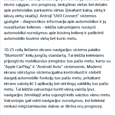
eismo sąlygas, oro prognozę, lankytinas vietas bei detales
apie potencialias parkavimo vietas (įskaitant kainą, vietą ir
laisvų vietų skaičių). Antroji “UVO Connect” sistemos
ypatybė – diagnostikos informacija apie automobilius ir jų
nuvažiuotas keliones – leidžia vairuotojams nusiųsti
automobiliui nurodymus apie būsimą kelionę ir patikrinti
automobilio buvimo vietą bet kurio metu.
10.25 colių liečiamo ekrano navigacijos sistema palaiko
“Bluetooth” kelių jungčių standartą. Tai leidžia keleiviams
prijungti du mobiliuosius įrenginius tuo pačiu metu, kartu su
“Apple CarPlay” ir “Android Auto” sistemomis. Moderni
ekrano skirstymo sistema įgalina kontroliuoti ir stebėti
daugelį automobilio funkcijų tuo pačiu metu, pritaikant
ekrano vaizdą iki 3 aplikacijų bei skirtingų valdiklių tuo pačiu
metu. Tai leidžia vairuotojui turėti vieną vaizdą (pvz.
navigacijos žemėlapį) arba sujungti kelis vaizdus vienu metu.
Vairuotojas gali sekti navigacijos nurodymus, kol keleiviai
renkasi mėgstamiausias dainas ar tikrina orų prognozę.