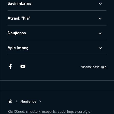
Savininkams
Atrask "Kia"
Naujienos
Apie įmonę
Facebook
Youtube
Visame pasaulyje
Naujienos
KIA AUTO AS
Kia XCeed: miesto krosoveris, suderinęs visureigio