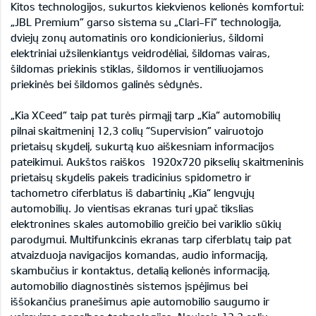
Kitos technologijos, sukurtos kiekvienos kelionės komfortui:
„JBL Premium” garso sistema su „Clari-Fi” technologija,
dviejų zonų automatinis oro kondicionierius, šildomi
elektriniai užsilenkiantys veidrodėliai, šildomas vairas,
šildomas priekinis stiklas, šildomos ir ventiliuojamos
priekinės bei šildomos galinės sėdynės.
„Kia XCeed“ taip pat turės pirmąjį tarp „Kia“ automobilių
pilnai skaitmeninį 12,3 colių “Supervision” vairuotojo
prietaisų skydelį, sukurtą kuo aiškesniam informacijos
pateikimui. Aukštos raiškos 1920x720 pikselių skaitmeninis
prietaisų skydelis pakeis tradicinius spidometro ir
tachometro ciferblatus iš dabartinių „Kia“ lengvųjų
automobilių. Jo vientisas ekranas turi ypač tikslias
elektronines skales automobilio greičio bei variklio sūkių
parodymui. Multifunkcinis ekranas tarp ciferblatų taip pat
atvaizduoja navigacijos komandas, audio informaciją,
skambučius ir kontaktus, detalią kelionės informaciją,
automobilio diagnostinės sistemos įspėjimus bei
iššokančius pranešimus apie automobilio saugumo ir