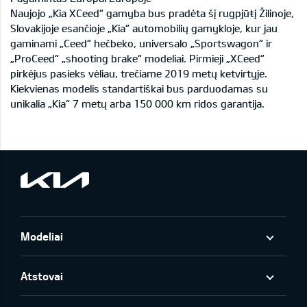
Naujojo „Kia XCeed“ gamyba bus pradėta šį rugpjūŧį Žilinoje,
Slovakijoje esančioje „Kia“ automobilių gamykloje, kur jau
gaminami „Ceed“ hečbeko, universalo „Sportswagon“ ir
„ProCeed“ „shooting brake“ modeliai. Pirmieji „XCeed“
pirkėjus pasieks vėliau, trečiame 2019 metų ketvirtyje.
Kiekvienas modelis standartiškai bus parduodamas su
unikalia „Kia“ 7 metų arba 150 000 km ridos garantija.
Modeliai
Atstovai