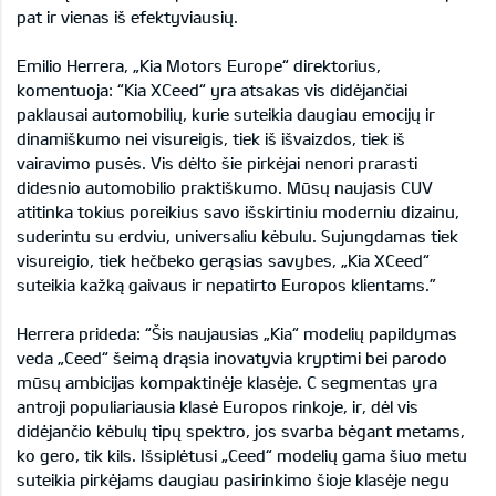
pat ir vienas iš efektyviausių.
Emilio Herrera, „Kia Motors Europe“ direktorius,
komentuoja: “Kia XCeed“ yra atsakas vis didėjančiai
paklausai automobilių, kurie suteikia daugiau emocijų ir
dinamiškumo nei visureigis, tiek iš išvaizdos, tiek iš
vairavimo pusės. Vis dėlto šie pirkėjai nenori prarasti
didesnio automobilio praktiškumo. Mūsų naujasis CUV
atitinka tokius poreikius savo išskirtiniu moderniu dizainu,
suderintu su erdviu, universaliu kėbulu. Sujungdamas tiek
visureigio, tiek hečbeko gerąsias savybes, „Kia XCeed“
suteikia kažką gaivaus ir nepatirto Europos klientams.”
Herrera prideda: “Šis naujausias „Kia“ modelių papildymas
veda „Ceed“ šeimą drąsia inovatyvia kryptimi bei parodo
mūsų ambicijas kompaktinėje klasėje. C segmentas yra
antroji populiariausia klasė Europos rinkoje, ir, dėl vis
didėjančio kėbulų tipų spektro, jos svarba bėgant metams,
ko gero, tik kils. Išsiplėtusi „Ceed“ modelių gama šiuo metu
suteikia pirkėjams daugiau pasirinkimo šioje klasėje negu