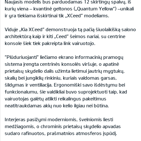
Naujasis modelis bus parduodamas 12 skirtingų spalvų, iš
kurių viena – kvantinė geltonos („Quantum Yellow“) –unikali
ir yra tiekiama išskirtinai tik „XCeed“ modeliams.
Viduje „Kia XCeed“ demonstruoja tą pačią šiuolaikišką salono
architektūrą kaip ir kiti „Ceed“ šeimos nariai, su centrine
konsole šiek tiek pakreipta link vairuotojo.
“Plūduriuojanti” liečiamo ekrano informacinių pramogų
sistema įrengta centrinės konsolės viršuje, o apatinė
prietaisų skydelio dalis užimta lietimui jautrių mygtukų,
skalių bei jungiklių rinkiniu, kuriais valdomas garsas,
šildymas ir ventiliacija. Ergonomiški savo išdėstymu bei
funkcionalumu, šie valdikliai buvo suprojektuoti taip, kad
vairuotojas galėtų atlikti reikalingus pakeitimus
neatitraukdamas akių nuo kelio ilgiau nei būtina.
Interjeras pasižymi moderniomis, švelniomis liesti
medžiagomis, o chrominis prietaisų skydelio apvadas
sudaro rafinuotos, prašmatnios atmosferos įspūdį.