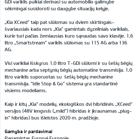
GDi variklis puikiai derinasi su automobilio galimybe
sėkmingai susidoroti su daugybe situacijų kelyje.
„Kia XCeed“ taip pat siūlomas su dviem skirtingais–
švariausiais kada nors „Kia“ gamintais dyzeliniais varikliais,
kurie turi pačias žemiausias kuro sąnaudas savo klasėje. 1,6
litro „Smartstream“ variklis siūlomas su 115 AG arba 136
AG.
Visi varikliai išskyrus 1,0 litro T-GDi siūlomi ir su šešių bėgių
mechanine arba septynių bėgių automatine transmisija. 1,0
litro variklis suporuotas su šešių bėgių mechanine
transmisija. “Idle Stop & Go” sistema yra standartinė
visiems modeliams.
Kaip ir kitų „Kia“ modelių, ekologiškos dvi hibridinės „XCeed“
versijos (48V lengvsis („mild“) hibridas ir įkraunamas „plug-
in“ hibridas) bus išleistos 2020 m. pradžioje.
Gamyba ir pardavimai
Pagamintas Europai Europoje