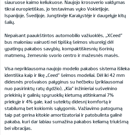
siauruose kaimo keliukuose. Naujojo krosoverio valdymas
tikrai europietiškas, jo testavimas vyko Vokietijoje,
Ispanijoje, Švedijoje, Jungtinėje Karalystėje ir daugelyje kitų
šalių.
Nepaisant paaukštintos automobilio važiuoklės, „XCeed“
bus maloniau vairuoti nei tipišką šeimos visureigį dėl
ypatingų pakabos savybių, kompaktiškesnių išorinių
matmenų, žemesnio svorio centro ir mažesnės masės.
Visa nepriklausoma naujojo modelio pakabos sistema išlieka
identiška kaip ir likę „Ceed“ šeimos modeliai. Dėl iki 42 mm
didesnės prošvaisos palyginus su hečbeku (priklausomai
nuo pasirinktų ratų dydžio), „Kia“ inžinieriai sušvelnino
priekinių ir galinių spyruoklių kietumą atitinkamai 7%
priekyje ir 4% gale, kad suteiktų didesnį komfortą ir
stabilumą bet kokiomis sąlygomis. Važiavimo patogumą
taip pat gerina kitokie amortizatoriai ir patobulinta galinė
pakaba, kuri dar labiau sumažina pakabos keliamą triukšmą
bei vibracijas.