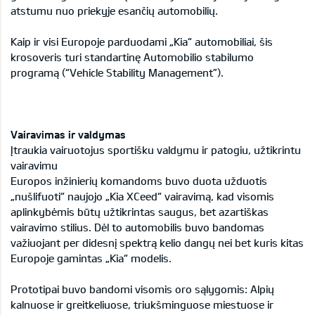
atstumu nuo priekyje esančių automobilių.
Kaip ir visi Europoje parduodami „Kia“ automobiliai, šis
krosoveris turi standartinę Automobilio stabilumo
programą (“Vehicle Stability Management”).
Vairavimas ir valdymas
Įtraukia vairuotojus sportišku valdymu ir patogiu, užtikrintu
vairavimu
Europos inžinierių komandoms buvo duota užduotis
„nušlifuoti“ naujojo „Kia XCeed“ vairavimą, kad visomis
aplinkybėmis būtų užtikrintas saugus, bet azartiškas
vairavimo stilius. Dėl to automobilis buvo bandomas
važiuojant per didesnį spektrą kelio dangų nei bet kuris kitas
Europoje gamintas „Kia“ modelis.
Prototipai buvo bandomi visomis oro sąlygomis: Alpių
kalnuose ir greitkeliuose, triukšminguose miestuose ir