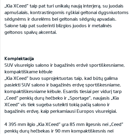
„Kia XCeed“ taip pat turi unikalų naują interjerą, su juodais
apmušalais, kontrastingomis ryškiai geltonai dygsniuotoms
sėdynėms ir durelėms bei geltonais sėdynių apvadais.
Salone taip pat suderinti blizgios juodos ir metalinės
geltonos spalvų akcentai.
Komplektacija
SUV visureigio salono ir bagažinės erdvė sportiškesniame,
kompaktiškame kėbule
„Kia XCeed“ buvo suprojektuotas taip, kad būtų galima
pasiekti SUV salono ir bagažinės erdvę sportiškesniame,
kompaktiškesniame kėbule. Esantis tiesiai per vidurį tarp
„Ceed“ penkių durų hečbeko ir „Sportage“, naujasis „Kia
XCeed“ vis tiek sugeba suteikti tokią pačią salono ir
bagažinės erdvę, kaip perkamiausi Europos visureigiai.
4 395 mm ilgio „Kia XCeed“ yra 85 mm ilgesnis nei „Ceed“
penkių durų hečbekas ir 90 mm kompaktiškesnis nei