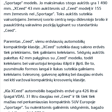
„Sportage“ modelis. Jo maksimalus stogo aukštis yra 1 490
mm, „XCeed“ 43 mm aukštesnis už „Ceed“ modelį ir 155
mm žemesnis nei „Sportage“. Toks aukštis suteikia
vairuotojams žemesnį svorio centrą negu didesniojo brolio ir
paaukštintą vairavimo poziciją lyginant su standartiniu
„Ceed“.
Paremtas „Ceed“, vienu erdviausių automobilių
kompaktinėje klasėje, „XCeed“ suteikia daug salono erdvės
tiek priekiniams, tiek galiniams keleiviams. Sėdynių aukštis
pakeltas 42 mm palyginus su „Ceed“ modeliu, todėl
keleiviams bei vairuotojui lengviau išlipti ir įlipti. Be to,
pusmėnulio formos langai ir liukas suteikia galiniams
keleiviams šviesesnę, gaivesnę aplinką bei daugiau erdvės
nei kiti varžovai kompaktinių krosoverių klasėje.
„Kia XCeed“ automobilio bagažinės erdvė yra 426 litrai
(pagal VDA), 31 litru daugiau nei „Ceed“ ir tik šiek tiek
mažiau nei perkamiausias kompaktinis SUV Europoje
„Sportage“. Su nulenktomis galinėmis sėdynėmis, bagažo