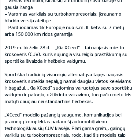
- Vienas technologiškiausių automobilių savo klasėje su
gausia iranga
- Varomas varikliais su turbokompresoriais; įkraunamo
hibrido versija ateityje
- Parduodamas tik Europoje nuo š.m. III ketv. su 7 metų
arba 150 000 km ridos garantija
2019 m. birželio 28 d. – „Kia XCeed“ – tai naujasis miesto
krosoveris (CUV), kuris sujungia visureigio praktiškumą su
sportiška išvaizda ir hečbeko valdymu.
Sportiška tradicinių visureigių alternatyva tapęs naujasis
krosoveris suteikia nepalyginamai daugiau vietos keleiviams
ir bagažui. „Kia XCeed“ sudomins vairuotojus savo sportišku
valdymu ir patogiu, užtikrintu vairavimu, tuo pačiu metu leis
matyti daugiau nei standartinis hečbekas.
„XCeed“ modelio pažangių saugumo, komunikacijos bei
pramogų komplektas padaro šį automobilį vienu
technologiškiausių CUV klasėje. Plati gama greitų, galingų
variklių su turbokompresoriais, rodo, kad šis modelis taip