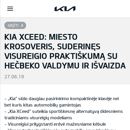
GRĮŽTI
KIA XCEED: MIESTO
KROSOVERIS, SUDERINĘS
VISUREIGIO PRAKTIŠKUMĄ SU
HEČBEKO VALDYMU IR IŠVAIZDA
27.06.19
- „Kia“ siūlo daugiau pasirinkimo kompaktinėje klasėje nei
bet kuris kitas automobilių gamintojas
- „Kia XCeed“ suteikia sportiškesnę alternatyvą didesniems
tradiciniams visureigių modeliams
- Visureigiui prilygstanti erdvė mažesniame kėbule