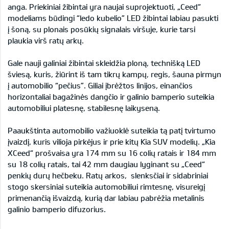
anga. Priekiniai žibintai yra naujai suprojektuoti, „Ceed“
modeliams būdingi “ledo kubelio” LED žibintai labiau pasukti
į šoną, su plonais posūkių signalais viršuje, kurie tarsi
plaukia virš ratų arkų.
Gale nauji galiniai žibintai skleidžia ploną, technišką LED
šviesą, kuris, žiūrint iš tam tikrų kampų, regis, šauna pirmyn
į automobilio “pečius”. Giliai įbrėžtos linijos, einančios
horizontaliai bagažinės dangčio ir galinio bamperio suteikia
automobiliui platesnę, stabilesnę laikyseną.
Paaukštinta automobilio važiuoklė suteikia tą patį tvirtumo
įvaizdį, kuris vilioja pirkėjus ir prie kitų Kia SUV modelių. „Kia
XCeed“ prošvaisa yra 174 mm su 16 colių ratais ir 184 mm
su 18 colių ratais, tai 42 mm daugiau lyginant su „Ceed“
penkių durų hečbeku. Ratų arkos, slenksčiai ir sidabriniai
stogo skersiniai suteikia automobiliui rimtesnę, visureigį
primenančią išvaizdą, kurią dar labiau pabrėžia metalinis
galinio bamperio difuzorius.